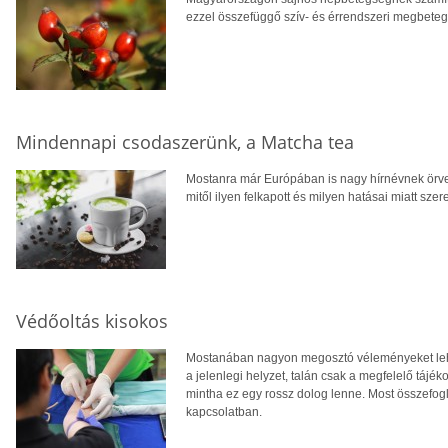
ezzel összefüggő szív- és érrendszeri megbete
Mindennapi csodaszerünk, a Matcha tea
Mostanra már Európában is nagy hírnévnek örve
mitől ilyen felkapott és milyen hatásai miatt szer
Védőoltás kisokos
Mostanában nagyon megosztó véleményeket lehet
a jelenlegi helyzet, talán csak a megfelelő tájé
mintha ez egy rossz dolog lenne. Most összefogl
kapcsolatban.