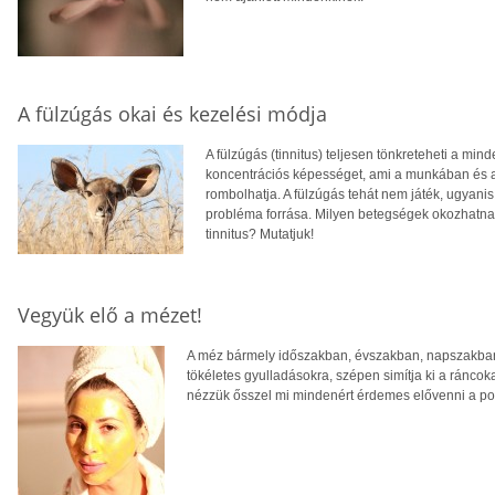
A fülzúgás okai és kezelési módja
A fülzúgás (tinnitus) teljesen tönkreteheti a m
koncentrációs képességet, ami a munkában és a 
rombolhatja. A fülzúgás tehát nem játék, ugyan
probléma forrása. Milyen betegségek okozhatnak
tinnitus? Mutatjuk!
Vegyük elő a mézet!
A méz bármely időszakban, évszakban, napszakban 
tökéletes gyulladásokra, szépen simítja ki a ráncoka
nézzük ősszel mi mindenért érdemes elővenni a pol