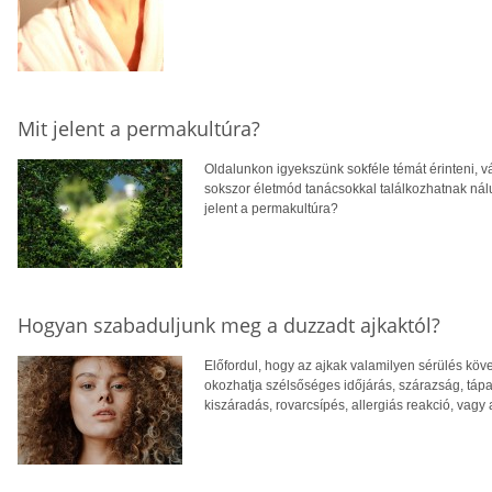
Mit jelent a permakultúra?
Oldalunkon igyekszünk sokféle témát érinteni, vá
sokszor életmód tanácsokkal találkozhatnak nálun
jelent a permakultúra?
Hogyan szabaduljunk meg a duzzadt ajkaktól?
Előfordul, hogy az ajkak valamilyen sérülés k
okozhatja szélsőséges időjárás, szárazság, tápa
kiszáradás, rovarcsípés, allergiás reakció, vagy