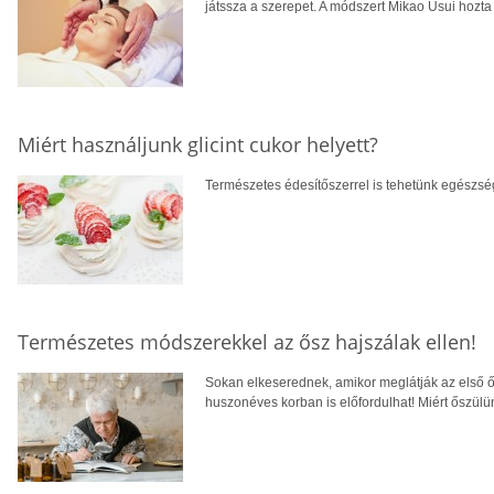
játssza a szerepet. A módszert Mikao Usui hozta
Miért használjunk glicint cukor helyett?
Természetes édesítőszerrel is tehetünk egészsé
Természetes módszerekkel az ősz hajszálak ellen!
Sokan elkeserednek, amikor meglátják az első ő
huszonéves korban is előfordulhat! Miért őszülü