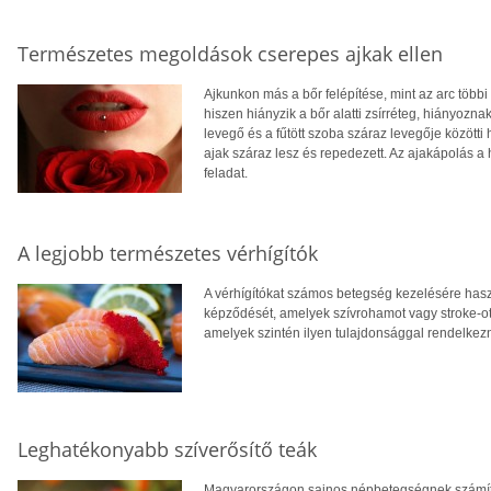
Természetes megoldások cserepes ajkak ellen
Ajkunkon más a bőr felépítése, mint az arc többi
hiszen hiányzik a bőr alatti zsírréteg, hiányozna
levegő és a fűtött szoba száraz levegője között
ajak száraz lesz és repedezett. Az ajakápolás a
feladat.
A legjobb természetes vérhígítók
A vérhígítókat számos betegség kezelésére has
képződését, amelyek szívrohamot vagy stroke-o
amelyek szintén ilyen tulajdonsággal rendelkez
Leghatékonyabb szíverősítő teák
Magyarországon sajnos népbetegségnek számít 