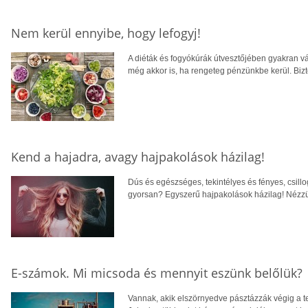
Nem kerül ennyibe, hogy lefogyj!
A diéták és fogyókúrák útvesztőjében gyakran v
még akkor is, ha rengeteg pénzünkbe kerül. Bi
Kend a hajadra, avagy hajpakolások házilag!
Dús és egészséges, tekintélyes és fényes, csi
gyorsan? Egyszerű hajpakolások házilag! Nézz
E-számok. Mi micsoda és mennyit eszünk belőlük?
Vannak, akik elszörnyedve pásztázzák végig a te