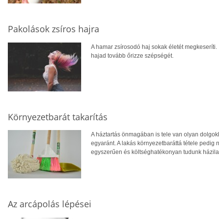
Pakolások zsíros hajra
A hamar zsírosodó haj sokak életét megkeseríti. 
hajad tovább őrizze szépségét.
Környezetbarát takarítás
A háztartás önmagában is tele van olyan dolgo
egyaránt. A lakás környezetbaráttá tétele pedig 
egyszerűen és költséghatékonyan tudunk házilag e
Az arcápolás lépései