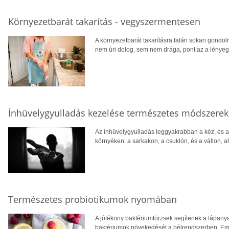
Környezetbarát takarítás - vegyszermentesen
A környezetbarát takarításra talán sokan gondol
nem úri dolog, sem nem drága, pont az a lény
Ínhüvelygyulladás kezelése természetes módszerek
Az ínhüvelygyulladás leggyakrabban a kéz, és a lá
környéken: a sarkakon, a csuklón, és a vállon, 
Természetes probiotikumok nyomában
A jótékony baktériumtörzsek segítenek a tápany
baktériumok növekedését a bélrendszerben. Eme