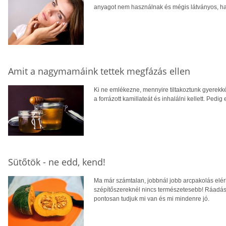
anyagot nem használnak és mégis látványos, hatá
Amit a nagymamáink tettek megfázás ellen
Ki ne emlékezne, mennyire tiltakoztunk gyerekkén
a forrázott kamillateát és inhalálni kellett. Ped
Sütőtök - ne edd, kend!
Ma már számtalan, jobbnál jobb arcpakolás elér
szépítőszereknél nincs természetesebb! Ráadásul
pontosan tudjuk mi van és mi mindenre jó.