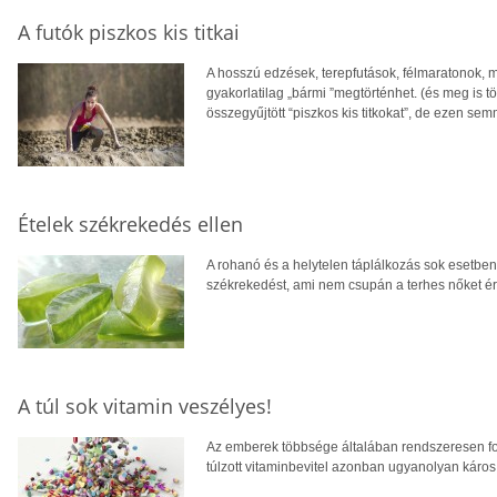
A futók piszkos kis titkai
A hosszú edzések, terepfutások, félmaratonok, m
gyakorlatilag „bármi ”megtörténhet. (és meg is tö
összegyűjtött “piszkos kis titkokat”, de ezen sem
Ételek székrekedés ellen
A rohanó és a helytelen táplálkozás sok esetben
székrekedést, ami nem csupán a terhes nőket ér
A túl sok vitamin veszélyes!
Az emberek többsége általában rendszeresen fo
túlzott vitaminbevitel azonban ugyanolyan káros 