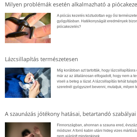
Milyen problémák esetén alkalmazható a piócakeze
A piócás kezelés köztudottan egy ősi természet
gyógyításban. Hatékonyságát eredmények bizony
piócakezelés?
Lázcsillapítás természetesen
Míg korábban azt tartották, hogy lázcsillapításra
már az az általánosan elfogadott, hogy nem a 
viseli a beteg a lázat. A lázcsillapítás tehát tu
szeretnél gyógyszert bevenni, mutatjuk, milyen 
A szaunázás jótékony hatásai, betartandó szabályai
Finnországban, ahonnan a szauna ered, évszá
módszer. A forró kabin utáni hideg vizes mártóz
nem ajánlott mindenkinek.