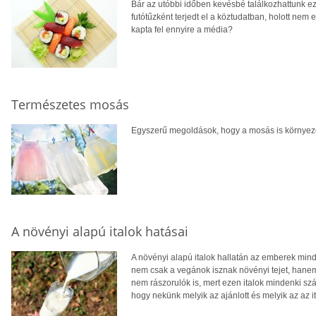
Bár az utóbbi időben kevésbé találkozhattunk ez
futótűzként terjedt el a köztudatban, holott nem 
kapta fel ennyire a média?
Természetes mosás
Egyszerű megoldások, hogy a mosás is környeze
A növényi alapú italok hatásai
A növényi alapú italok hallatán az emberek mi
nem csak a vegánok isznak növényi tejet, hanem
nem rászorulók is, mert ezen italok mindenki s
hogy nekünk melyik az ajánlott és melyik az az i