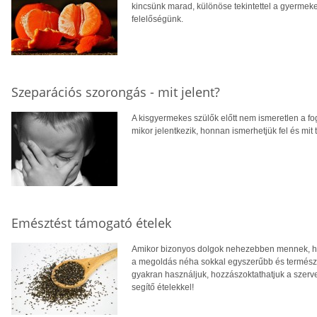
kincsünk marad, különöse tekintettel a gyerme
felelőségünk.
Szeparációs szorongás - mit jelent?
A kisgyermekes szülők előtt nem ismeretlen a fog
mikor jelentkezik, honnan ismerhetjük fel és mit
Emésztést támogató ételek
Amikor bizonyos dolgok nehezebben mennek, ha
a megoldás néha sokkal egyszerűbb és természe
gyakran használjuk, hozzászoktathatjuk a szer
segítő ételekkel!