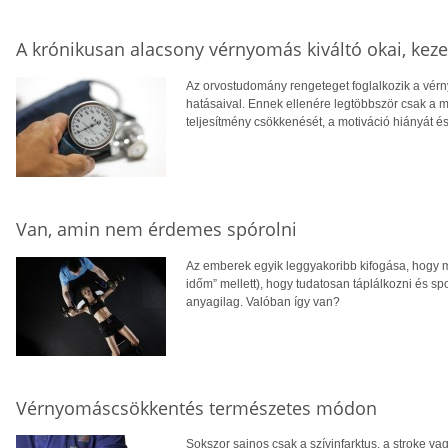
A krónikusan alacsony vérnyomás kiváltó okai, keze
Az orvostudomány rengeteget foglalkozik a vér
hatásaival. Ennek ellenére legtöbbször csak a 
teljesítmény csökkenését, a motiváció hiányát 
Van, amin nem érdemes spórolni
Az emberek egyik leggyakoribb kifogása, hogy 
időm” mellett), hogy tudatosan táplálkozni és 
anyagilag. Valóban így van?
Vérnyomáscsökkentés természetes módon
Sokszor sajnos csak a szívinfarktus, a stroke va