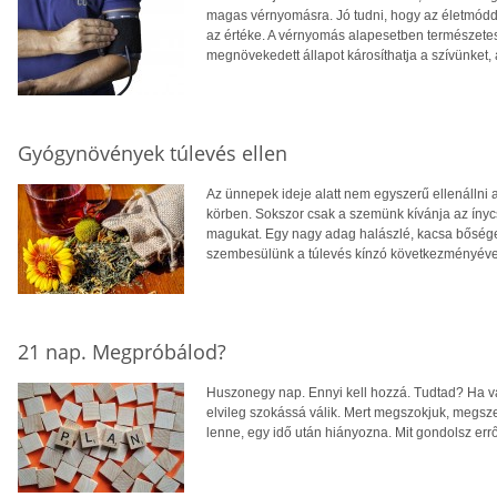
magas vérnyomásra. Jó tudni, hogy az életmódda
az értéke. A vérnyomás alapesetben természetes
megnövekedett állapot károsíthatja a szívünket, 
Gyógynövények túlevés ellen
Az ünnepek ideje alatt nem egyszerű ellenállni
körben. Sokszor csak a szemünk kívánja az ínycs
magukat. Egy nagy adag halászlé, kacsa bőséges
szembesülünk a túlevés kínzó következményéve
21 nap. Megpróbálod?
Huszonegy nap. Ennyi kell hozzá. Tudtad? Ha va
elvileg szokássá válik. Mert megszokjuk, megsze
lenne, egy idő után hiányozna. Mit gondolsz er