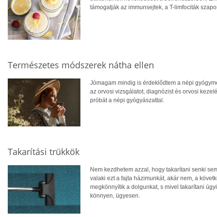
támogatják az immunsejtek, a T-limfociták szapo
Természetes módszerek nátha ellen
Jómagam mindig is érdeklődtem a népi gyógymód
az orvosi vizsgálatot, diagnózist és orvosi keze
próbát a népi gyógyászattal.
Takarítási trükkök
Nem kezdhetem azzal, hogy takarítani senki sem 
valaki ezt a fajta házimunkát, akár nem, a követ
megkönnyítik a dolgunkat, s mivel takarítani úgyi
könnyen, ügyesen.