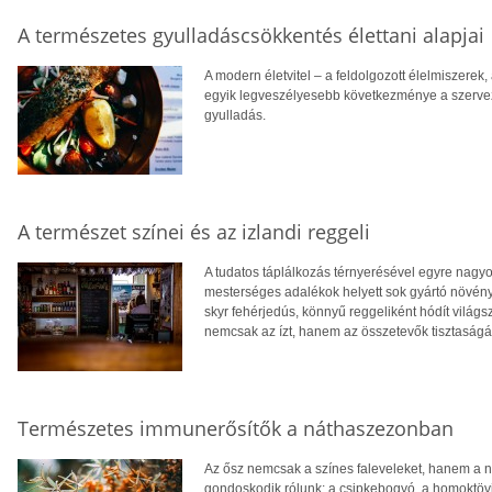
A természetes gyulladáscsökkentés élettani alapjai
A modern életvitel – a feldolgozott élelmiszere
egyik legveszélyesebb következménye a szervez
gyulladás.
A természet színei és az izlandi reggeli
A tudatos táplálkozás térnyerésével egyre nagy
mesterséges adalékok helyett sok gyártó növény
skyr fehérjedús, könnyű reggeliként hódít világsz
nemcsak az ízt, hanem az összetevők tisztaságát 
Természetes immunerősítők a náthaszezonban
Az ősz nemcsak a színes faleveleket, hanem a n
gondoskodik rólunk: a csipkebogyó, a homoktövis