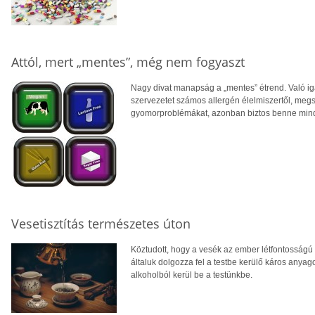
Attól, mert „mentes”, még nem fogyaszt
Nagy divat manapság a „mentes” étrend. Való ig
szervezetet számos allergén élelmiszertől, megs
gyomorproblémákat, azonban biztos benne minde
Vesetisztítás természetes úton
Köztudott, hogy a vesék az ember létfontosságú s
általuk dolgozza fel a testbe kerülő káros anyag
alkoholból kerül be a testünkbe.