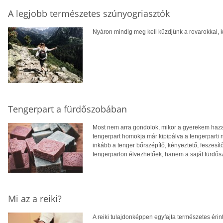
A legjobb természetes szúnyogriasztók
Nyáron mindig meg kell küzdjünk a rovarokkal,
Tengerpart a fürdőszobában
Most nem arra gondolok, mikor a gyerekem haza
tengerpart homokja már kipipálva a tengerparti 
inkább a tenger bőrszépítő, kényeztető, feszesí
tengerparton élvezhetőek, hanem a saját fürdős
Mi az a reiki?
A reiki tulajdonképpen egyfajta természetes ér