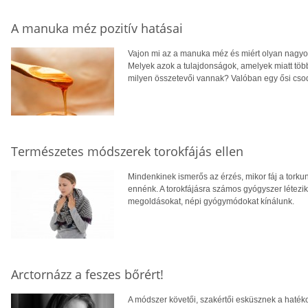
A manuka méz pozitív hatásai
Vajon mi az a manuka méz és miért olyan nagyo
Melyek azok a tulajdonságok, amelyek miatt többr
milyen összetevői vannak? Valóban egy ősi cso
Természetes módszerek torokfájás ellen
Mindenkinek ismerős az érzés, mikor fáj a torkunk
ennénk. A torokfájásra számos gyógyszer létezi
megoldásokat, népi gyógymódokat kínálunk.
Arctornázz a feszes bőrért!
A módszer követői, szakértői esküsznek a hatéko