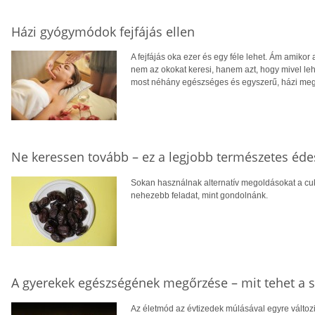
Házi gyógymódok fejfájás ellen
A fejfájás oka ezer és egy féle lehet. Ám amikor 
nem az okokat keresi, hanem azt, hogy mivel lehe
most néhány egészséges és egyszerű, házi meg
Ne keressen tovább – ez a legjobb természetes éde
Sokan használnak alternatív megoldásokat a cuko
nehezebb feladat, mint gondolnánk.
A gyerekek egészségének megőrzése – mit tehet a s
Az életmód az évtizedek múlásával egyre válto