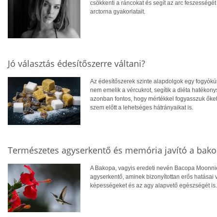
csökkenti a ráncokat és segít az arc feszességét
arctorna gyakorlatait.
Jó választás édesítőszerre váltani?
Az édesítőszerek szinte alapdolgok egy fogyókúr
nem emelik a vércukrot, segítik a diéta hatéko
azonban fontos, hogy mértékkel fogyasszuk őket, 
szem előtt a lehetséges hátrányaikat is.
Természetes agyserkentő és memória javító a bak
A Bakopa, vagyis eredeti nevén Bacopa Moonnie
agyserkentő, aminek bizonyítottan erős hatásai v
képességeket és az agy alapvető egészségét is.