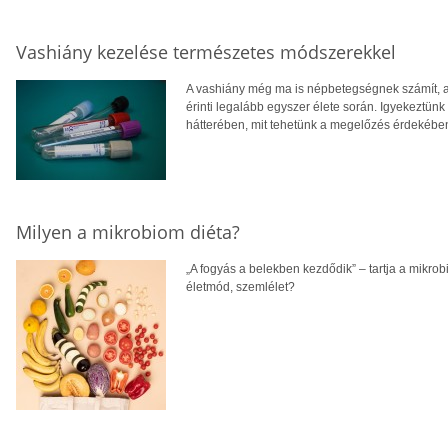
Vashiány kezelése természetes módszerekkel
A vashiány még ma is népbetegségnek számít, a
érinti legalább egyszer élete során. Igyekeztünk
hátterében, mit tehetünk a megelőzés érdekéb
Milyen a mikrobiom diéta?
„A fogyás a belekben kezdődik” – tartja a mikrobi
életmód, szemlélet?