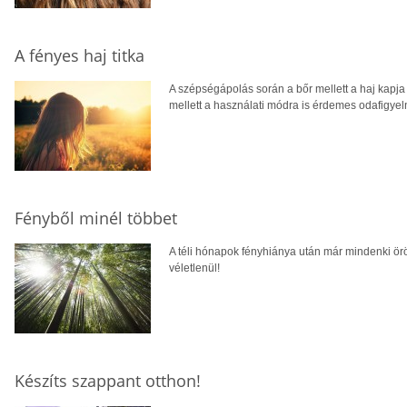
A fényes haj titka
A szépségápolás során a bőr mellett a haj kapj
mellett a használati módra is érdemes odafigyeln
Fényből minél többet
A téli hónapok fényhiánya után már mindenki ö
véletlenül!
Készíts szappant otthon!