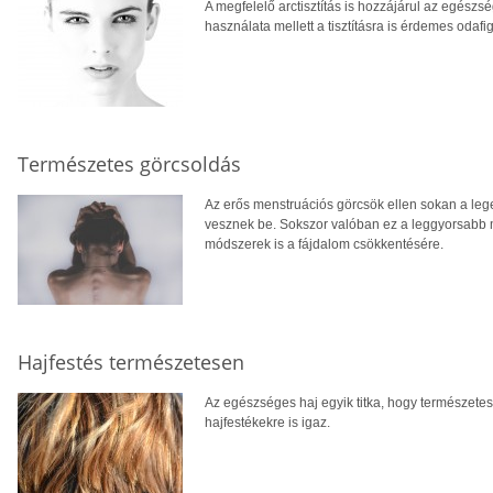
A megfelelő arctisztítás is hozzájárul az egész
használata mellett a tisztításra is érdemes odafig
Természetes görcsoldás
Az erős menstruációs görcsök ellen sokan a lege
vesznek be. Sokszor valóban ez a leggyorsabb 
módszerek is a fájdalom csökkentésére.
Hajfestés természetesen
Az egészséges haj egyik titka, hogy természetes
hajfestékekre is igaz.