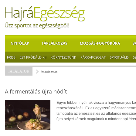
NYITÓLAP
TÁPLÁLKOZÁS
MOZGÁS-FOGYÓKÚRA
B
FRISS
EZT PRÓBÁLD KI!
KÖRNYEZETÜNK
PÁRKAPCSOLAT
SPIRITUÁLIS
S
TALÁLATOK
természetes
A fermentálás újra hódít
Egyre többen nyúlnak vissza a hagyományos kon
reneszánszát éli. Ez az egyszerű módszer nemcs
támogatja az emésztést és az általános egészség
újra helyet kérnek maguknak a mindennapi étr