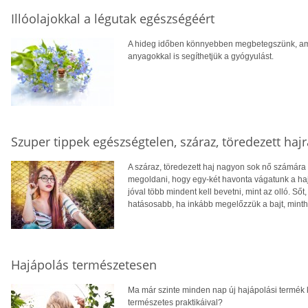
Illóolajokkal a légutak egészségéért
A hideg időben könnyebben megbetegszünk, ami 
anyagokkal is segíthetjük a gyógyulást.
Szuper tippek egészségtelen, száraz, töredezett hajr
A száraz, töredezett haj nagyon sok nő számára 
megoldani, hogy egy-két havonta vágatunk a ha
jóval több mindent kell bevetni, mint az olló. Sőt
hatásosabb, ha inkább megelőzzük a bajt, minth
Hajápolás természetesen
Ma már szinte minden nap új hajápolási termék ke
természetes praktikáival?