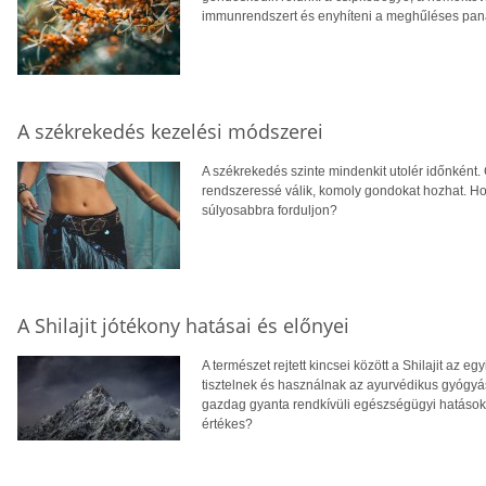
immunrendszert és enyhíteni a meghűléses pan
A székrekedés kezelési módszerei
A székrekedés szinte mindenkit utolér időnként
rendszeressé válik, komoly gondokat hozhat. H
súlyosabbra forduljon?
A Shilajit jótékony hatásai és előnyei
A természet rejtett kincsei között a Shilajit az
tisztelnek és használnak az ayurvédikus gyógy
gazdag gyanta rendkívüli egészségügyi hatásokkal 
értékes?