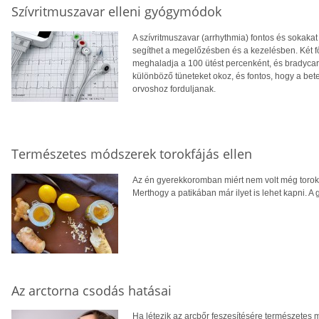
Szívritmuszavar elleni gyógymódok
A szívritmuszavar (arrhythmia) fontos és sokak
segíthet a megelőzésben és a kezelésben. Két fő
meghaladja a 100 ütést percenként, és bradycard
különböző tüneteket okoz, és fontos, hogy a be
orvoshoz forduljanak.
Természetes módszerek torokfájás ellen
Az én gyerekkoromban miért nem volt még torok
Merthogy a patikában már ilyet is lehet kapni. 
Az arctorna csodás hatásai
Ha létezik az arcbőr feszesítésére természetes