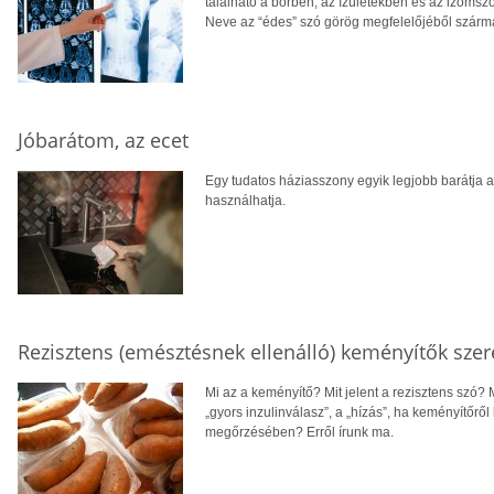
található a bőrben, az ízületekben és az izomsz
Neve az “édes” szó görög megfelelőjéből szárm
Jóbarátom, az ecet
Egy tudatos háziasszony egyik legjobb barátja az
használhatja.
Rezisztens (emésztésnek ellenálló) keményítők sze
Mi az a keményítő? Mit jelent a rezisztens szó? 
„gyors inzulinválasz”, a „hízás”, ha keményítőrő
megőrzésében? Erről írunk ma.