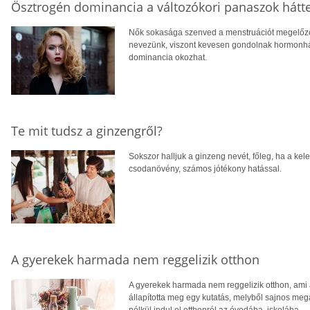
Ösztrogén dominancia a változókori panaszok hátt
Nők sokasága szenved a menstruációt megelőző
nevezünk, viszont kevesen gondolnak hormonházt
dominancia okozhat.
Te mit tudsz a ginzengről?
Sokszor halljuk a ginzeng nevét, főleg, ha a kele
csodanövény, számos jótékony hatással.
A gyerekek harmada nem reggelizik otthon
A gyerekek harmada nem reggelizik otthon, ami a
állapította meg egy kutatás, melyből sajnos meg
nélkül indul el otthonról az óvodába, iskolába.