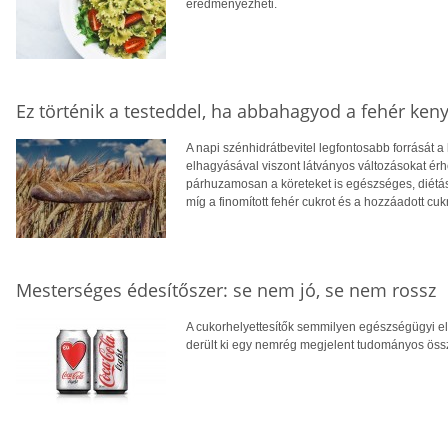
eredményezheti.
Ez történik a testeddel, ha abbahagyod a fehér keny
A napi szénhidrátbevitel legfontosabb forrását a
elhagyásával viszont látványos változásokat érhe
párhuzamosan a köreteket is egészséges, diétás,
míg a finomított fehér cukrot és a hozzáadott cuk
Mesterséges édesítőszer: se nem jó, se nem rossz
A cukorhelyettesítők semmilyen egészségügyi e
derült ki egy nemrég megjelent tudományos össz