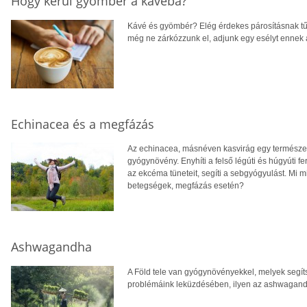
Hogy kerül gyömbér a kávéba?
Kávé és gyömbér? Elég érdekes párosításnak tűn
még ne zárkózzunk el, adjunk egy esélyt ennek
Echinacea és a megfázás
Az echinacea, másnéven kasvirág egy természe
gyógynövény. Enyhíti a felső légúti és húgyúti fe
az ekcéma tüneteit, segíti a sebgyógyulást. Mi 
betegségek, megfázás esetén?
Ashwagandha
A Föld tele van gyógynövényekkel, melyek segí
problémáink leküzdésében, ilyen az ashwagand