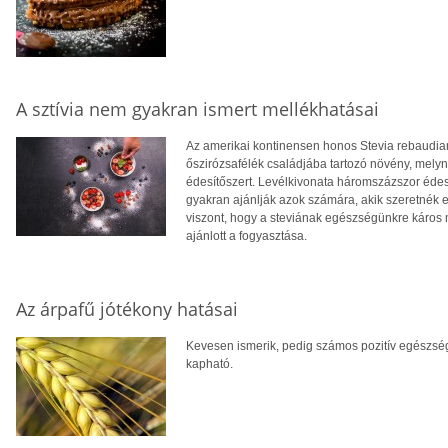
A sztívia nem gyakran ismert mellékhatásai
Az amerikai kontinensen honos Stevia rebaudi
őszirózsafélék családjába tartozó növény, melyn
édesítőszert. Levélkivonata háromszázszor édes
gyakran ajánlják azok számára, akik szeretnék e
viszont, hogy a steviának egészségünkre káros 
ajánlott a fogyasztása.
Az árpafű jótékony hatásai
Kevesen ismerik, pedig számos pozitív egészsé
kapható.