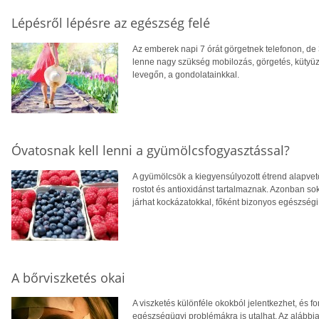
Lépésről lépésre az egészség felé
Az emberek napi 7 órát görgetnek telefonon, de 
lenne nagy szükség mobilozás, görgetés, kütyüzés 
levegőn, a gondolatainkkal.
Óvatosnak kell lenni a gyümölcsfogyasztással?
A gyümölcsök a kiegyensúlyozott étrend alapvető
rostot és antioxidánst tartalmaznak. Azonban so
járhat kockázatokkal, főként bizonyos egészségi 
A bőrviszketés okai
A viszketés különféle okokból jelentkezhet, és
egészségügyi problémákra is utalhat. Az alábbia