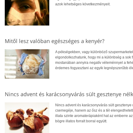
azok lehetséges következményeit.
Mitől lesz valóban egészséges a kenyér?
A pékségekben, vagy különböző szupermarketek 
elgondolkozhatunk, hogy mi a különbség a sok fa
mostanában annyira negatív véleménnyel a fehér k
érdemes fogyasztani az egyik legnépszerűbb él
Nincs advent és karácsonyvárás sült gesztenye nélk
Nincs advent és karácsonyvárás sült gesztenye 
csemegéje, hanem az ősz és a tél elengedhetetle
illata szinte aromaterápiaként hat az emberre a
bögre illatos forralt borral együtt.