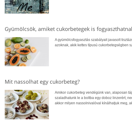
Gyümölcsök, amiket cukorbetegek is fogyaszthatna
A gyümölcsfogyasztás szabályait javasolt tisztázn
azoknak, akik kettes típusú cukorbetegségben 
Mit nassolhat egy cukorbeteg?
Amikor cukorbeteg vendégünk van, alaposan tájé
szaladhatunk le a boltba egy doboz linzerért, n
akkor milyen nassolnivalóval kínálhatjuk meg, a