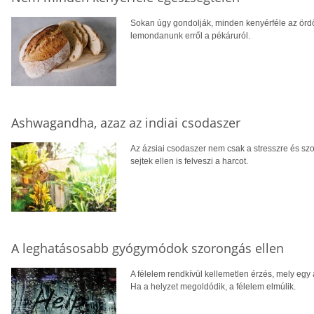
Sokan úgy gondolják, minden kenyérféle az ördög
lemondanunk erről a pékáruról.
Ashwagandha, azaz az indiai csodaszer
Az ázsiai csodaszer nem csak a stresszre és szor
sejtek ellen is felveszi a harcot.
A leghatásosabb gyógymódok szorongás ellen
A félelem rendkívül kellemetlen érzés, mely egy
Ha a helyzet megoldódik, a félelem elmúlik.