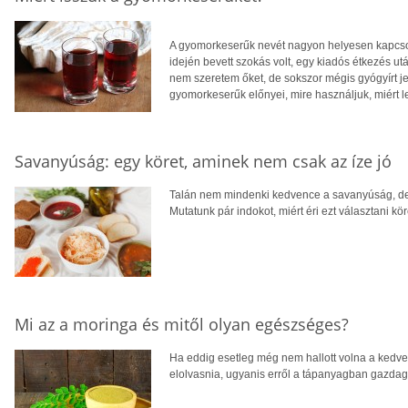
A gyomorkeserűk nevét nagyon helyesen kapcso
idején bevett szokás volt, egy kiadós étkezés u
nem szeretem őket, de sokszor mégis gyógyírt j
gyomorkeserűk előnyei, mire használjuk, miért l
Savanyúság: egy köret, aminek nem csak az íze jó
Talán nem mindenki kedvence a savanyúság, de
Mutatunk pár indokot, miért éri ezt választani kö
Mi az a moringa és mitől olyan egészséges?
Ha eddig esetleg még nem hallott volna a kedve
elolvasnia, ugyanis erről a tápanyagban gazdag