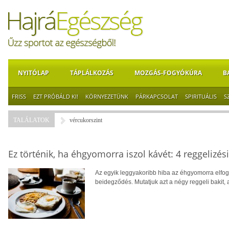
NYITÓLAP
TÁPLÁLKOZÁS
MOZGÁS-FOGYÓKÚRA
B
FRISS
EZT PRÓBÁLD KI!
KÖRNYEZETÜNK
PÁRKAPCSOLAT
SPIRITUÁLIS
S
TALÁLATOK
vércukorszint
Ez történik, ha éhgyomorra iszol kávét: 4 reggelizé
Az egyik leggyakoribb hiba az éhgyomorra elfog
beidegződés. Mutatjuk azt a négy reggeli bakit,