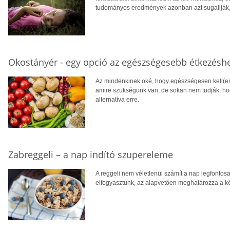
tudományos eredmények azonban azt sugallják, 
Okostányér - egy opció az egészségesebb étkezésh
Az mindenkinek oké, hogy egészségesen kell(en
amire szükségünk van, de sokan nem tudják, hogy
alternatíva erre.
Zabreggeli – a nap indító szupereleme
A reggeli nem véletlenül számít a nap legfontos
elfogyasztunk, az alapvetően meghatározza a kö