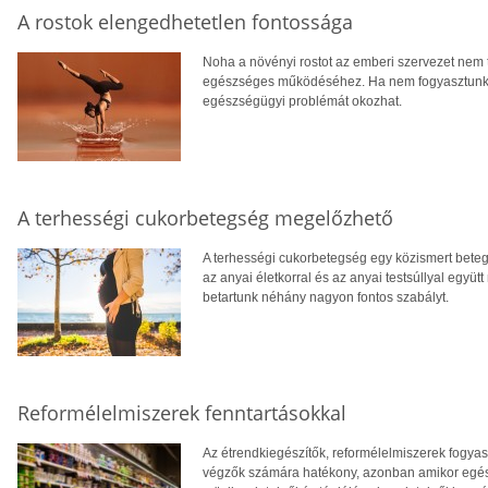
A rostok elengedhetetlen fontossága
Noha a növényi rostot az emberi szervezet nem 
egészséges működéséhez. Ha nem fogyasztunk be
egészségügyi problémát okozhat.
A terhességi cukorbetegség megelőzhető
A terhességi cukorbetegség egy közismert betegs
az anyai életkorral és az anyai testsúllyal együ
betartunk néhány nagyon fontos szabályt.
Reformélelmiszerek fenntartásokkal
Az étrendkiegészítők, reformélelmiszerek fogya
végzők számára hatékony, azonban amikor egészs