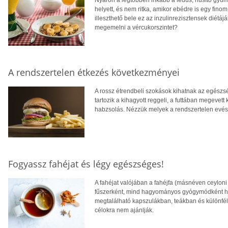
helyett, és nem ritka, amikor ebédre is egy fino
illeszthető bele ez az inzulinrezisztensek diétá
megemelni a vércukorszintet?
A rendszertelen étkezés következményei
A rossz étrendbeli szokások kihatnak az egészs
tartozik a kihagyott reggeli, a futtában megevet
habzsolás. Nézzük melyek a rendszertelen evés 
Fogyassz fahéjat és légy egészséges!
A fahéjat valójában a fahéjfa (másnéven ceyloni
fűszerként, mind hagyományos gyógymódként has
megtalálható kapszulákban, teákban és különfé
célokra nem ajánlják.