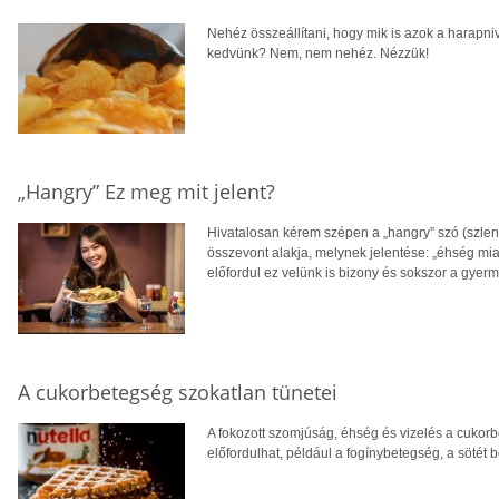
Nehéz összeállítani, hogy mik is azok a harapni
kedvünk? Nem, nem nehéz. Nézzük!
„Hangry” Ez meg mit jelent?
Hivatalosan kérem szépen a „hangry” szó (szleng
összevont alakja, melynek jelentése: „éhség miat
előfordul ez velünk is bizony és sokszor a gyerm
A cukorbetegség szokatlan tünetei
A fokozott szomjúság, éhség és vizelés a cukorb
előfordulhat, például a fogínybetegség, a sötét