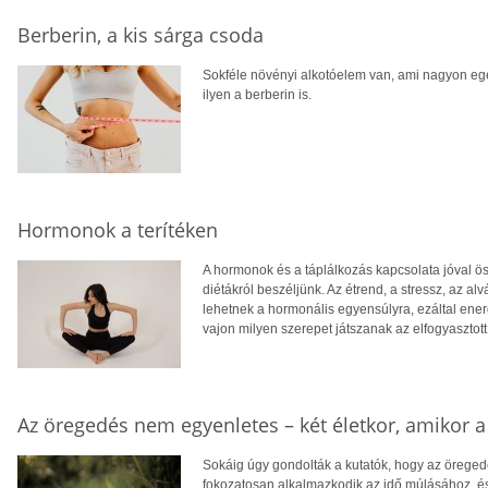
Berberin, a kis sárga csoda
Sokféle növényi alkotóelem van, ami nagyon e
ilyen a berberin is.
Hormonok a terítéken
A hormonok és a táplálkozás kapcsolata jóval ös
diétákról beszéljünk. Az étrend, a stressz, az 
lehetnek a hormonális egyensúlyra, ezáltal ener
vajon milyen szerepet játszanak az elfogyasztott
Az öregedés nem egyenletes – két életkor, amikor a 
Sokáig úgy gondolták a kutatók, hogy az öreged
fokozatosan alkalmazkodik az idő múlásához, és