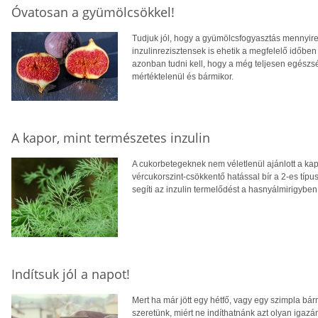
Óvatosan a gyümölcsökkel!
Tudjuk jól, hogy a gyümölcsfogyasztás mennyir
inzulinrezisztensek is ehetik a megfelelő időbe
azonban tudni kell, hogy a még teljesen egészs
mértéktelenül és bármikor.
A kapor, mint természetes inzulin
A cukorbetegeknek nem véletlenül ajánlott a kap
vércukorszint-csökkentő hatással bír a 2-es típ
segíti az inzulin termelődést a hasnyálmirigyben
Indítsuk jól a napot!
Mert ha már jött egy hétfő, vagy egy szimpla bár
szeretünk, miért ne indíthatnánk azt olyan igazán