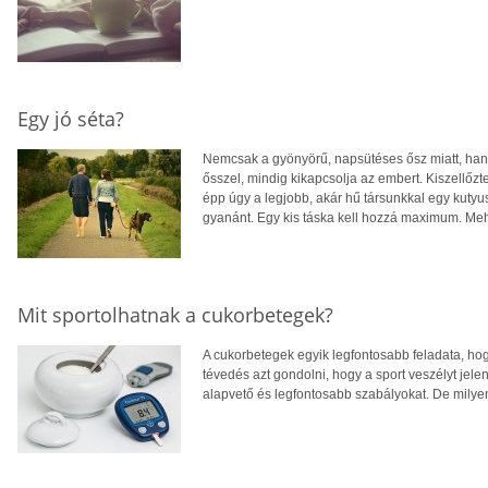
Egy jó séta?
Nemcsak a gyönyörű, napsütéses ősz miatt, han
ősszel, mindig kikapcsolja az embert. Kiszellőzte
épp úgy a legjobb, akár hű társunkkal egy kutyus
gyanánt. Egy kis táska kell hozzá maximum. Me
Mit sportolhatnak a cukorbetegek?
A cukorbetegek egyik legfontosabb feladata, hogy
tévedés azt gondolni, hogy a sport veszélyt jelen
alapvető és legfontosabb szabályokat. De mily