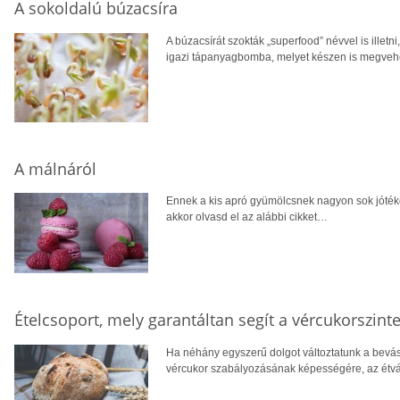
A sokoldalú búzacsíra
A búzacsírát szokták „superfood” névvel is illetn
igazi tápanyagbomba, melyet készen is megvehet
A málnáról
Ennek a kis apró gyümölcsnek nagyon sok jótéko
akkor olvasd el az alábbi cikket…
Ételcsoport, mely garantáltan segít a vércukorszint
Ha néhány egyszerű dolgot változtatunk a bevás
vércukor szabályozásának képességére, az étvág