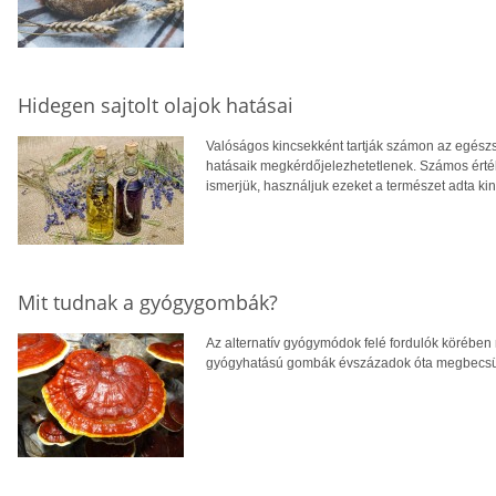
Hidegen sajtolt olajok hatásai
Valóságos kincsekként tartják számon az egészsé
hatásaik megkérdőjelezhetetlenek. Számos érté
ismerjük, használjuk ezeket a természet adta ki
Mit tudnak a gyógygombák?
Az alternatív gyógymódok felé fordulók körébe
gyógyhatású gombák évszázadok óta megbecsült