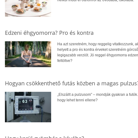
Edzeni éhgyomorra? Pro és kontra
Ha azt szeretném, hogy reggelig vitatkozzunk, 
helyett a pro és kontra érveket szeretném górcs
legigazabb verziót. Jó reggel éhgyomorra edze
feltöltve?
Hogyan csökkenthető futás közben a magas pulzus
„Elszállt a pulzusom” – mondják gyakran a futók. 
hogy lehet tenni ellene?