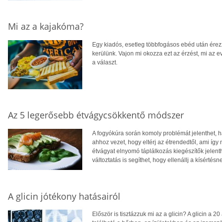
Mi az a kajakóma?
Egy kiadós, esetleg többfogásos ebéd után érez
kerülünk. Vajon mi okozza ezt az érzést, mi az e
a választ.
Az 5 legerősebb étvágycsökkentő módszer
A fogyókúra során komoly problémát jelenthet, 
ahhoz vezet, hogy eltérj az étrendedtől, ami íg
étvágyat elnyomó táplálkozás kiegészítők jele
változtatás is segíthet, hogy ellenállj a kísértésn
A glicin jótékony hatásairól
Először is tisztázzuk mi az a glicin? A glicin a