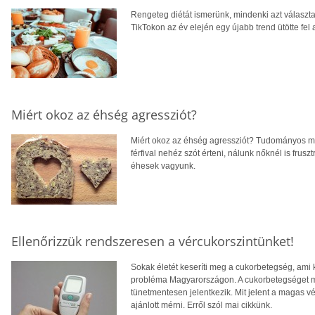
Rengeteg diétát ismerünk, mindenki azt választa
TikTokon az év elején egy újabb trend ütötte fel a
Miért okoz az éhség agressziót?
Miért okoz az éhség agressziót? Tudományos m
férfival nehéz szót érteni, nálunk nőknél is fruszt
éhesek vagyunk.
Ellenőrizzük rendszeresen a vércukorszintünket!
Sokak életét keseríti meg a cukorbetegség, ami
probléma Magyarországon. A cukorbetegséget me
tünetmentesen jelentkezik. Mit jelent a magas vé
ajánlott mérni. Erről szól mai cikkünk.