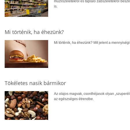
müzliszeletekről és tápláló zabszeletekről bes
is.
Mi történik, ha éhezünk?
Mi történik, ha éhezünk? Mit jelent a mennyisé
Tökéletes nasik bármikor
Az olajos magvak, csonthéjasok olyan „szuperéle
az egészséges étrendbe.