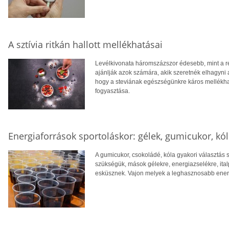
A sztívia ritkán hallott mellékhatásai
Levélkivonata háromszázszor édesebb, mint a ré
ajánlják azok számára, akik szeretnék elhagyni a
hogy a steviának egészségünkre káros mellékhat
fogyasztása.
Energiaforrások sportoláskor: gélek, gumicukor, kól
A gumicukor, csokoládé, kóla gyakori választás 
szükségük, mások gélekre, energiazselékre, it
esküsznek. Vajon melyek a leghasznosabb ener