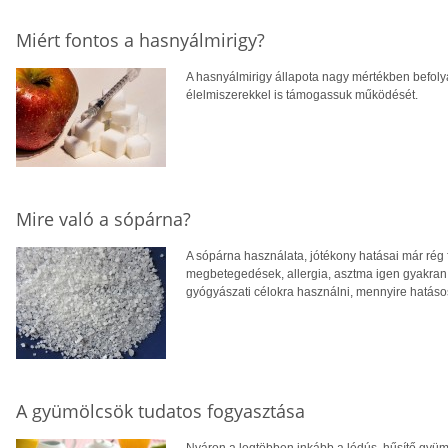
Miért fontos a hasnyálmirigy?
A hasnyálmirigy állapota nagy mértékben befolyá
élelmiszerekkel is támogassuk működését.
Mire való a sópárna?
A sópárna használata, jótékony hatásai már rég 
megbetegedések, allergia, asztma igen gyakran va
gyógyászati célokra használni, mennyire hatáso
A gyümölcsök tudatos fogyasztása
Nyáron a legtöbben inkább a lédús, hűsítő gyüm