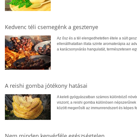
Kedvenc téli csemegénk a gesztenye
Az ősz és a tél elengedhetetlen étele a sült ges
ellenállhatatlan illata szinte aromaterápia az a
a karácsonyvárás hangulatát, természetesen egy b
A reishi gomba jótékony hatásai
A keleti gyógyászatban számos különböző növé
viszont, a reishi gomba különösen népszerűnek 
között megerősíti az immunrendszert és képes f
Nem minden kenyérféle egészségtelen