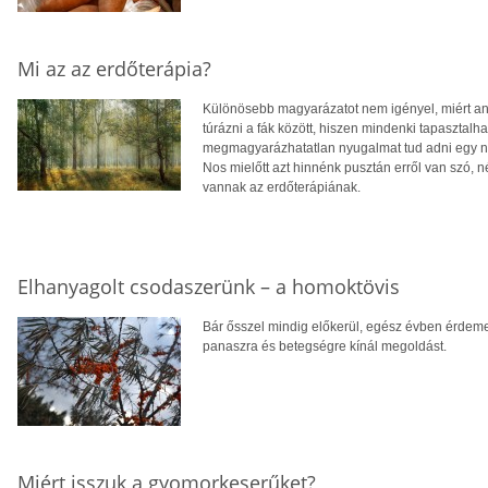
Mi az az erdőterápia?
Különösebb magyarázatot nem igényel, miért an
túrázni a fák között, hiszen mindenki tapasztalha
megmagyarázhatatlan nyugalmat tud adni egy nag
Nos mielőtt azt hinnénk pusztán erről van szó, 
vannak az erdőterápiának.
Elhanyagolt csodaszerünk – a homoktövis
Bár ősszel mindig előkerül, egész évben érdeme
panaszra és betegségre kínál megoldást.
Miért isszuk a gyomorkeserűket?