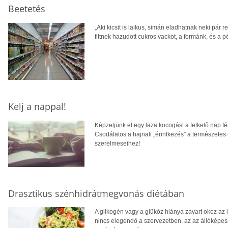
Beetetés
„Aki kicsit is laikus, simán eladhatnak neki pár 
fittnek hazudott cukros vackot, a formánk, és a 
Kelj a nappal!
Képzeljünk el egy laza kocogást a felkelő nap f
Csodálatos a hajnali „érintkezés” a természetes
szerelmeseihez!
Drasztikus szénhidrátmegvonás diétában
A glikogén vagy a glükóz hiánya zavart okoz a
nincs elegendő a szervezetben, az az állóképes