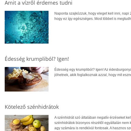
Amit a vízről érdemes tudni
Naponta szajkózzuk, hogy eleget kell inni, napi 2
hogy ez így egészséges. Most többet is megtudha
Édesség krumpliból? Igen!
Édesség egy krumpliból? Igen! Az édesburgonyár
jöhetnek, akik foglalkoznak azzal, hogy mit eszn
Kötelező szénhidrátok
A szénhidrát szó általában negatív érzéseket ke
szénhidrátok bizonyos részétől egyáltalán nem ke
agy számára is rendkívül fontosak. A hasznos s