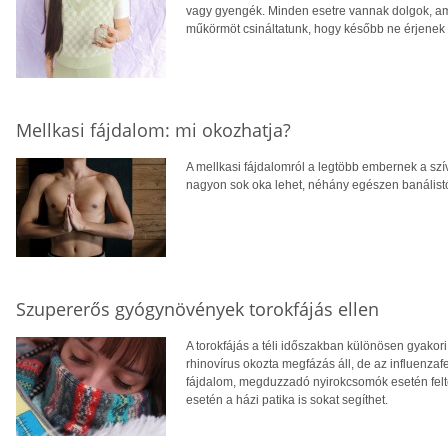
vagy gyengék. Minden esetre vannak dolgok, am
műkörmöt csináltatunk, hogy később ne érjenek
Mellkasi fájdalom: mi okozhatja?
A mellkasi fájdalomról a legtöbb embernek a sz
nagyon sok oka lehet, néhány egészen banálistó
Szupererős gyógynövények torokfájás ellen
A torokfájás a téli időszakban különösen gyako
rhinovírus okozta megfázás áll, de az influenzaf
fájdalom, megduzzadó nyirokcsomók esetén felté
esetén a házi patika is sokat segíthet.