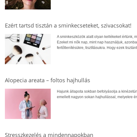
Ezért tartsd tisztán a sminkecseteket, szivacsokat!
A sminkeszközök alatt olyan kellékeket értünk, 
Ezeket mi nők nap, mint nap használjuk, azonba
fertőtlenítésükre, tisztításukra. Hogy ezek tisztán
Alopecia areata – foltos hajhullás
Hajunk állapota sokban befolyásolja a kinézetü
emellett nagyon sokan hajhullással, melyekre érd
Stresszkezelés a mindennapokban