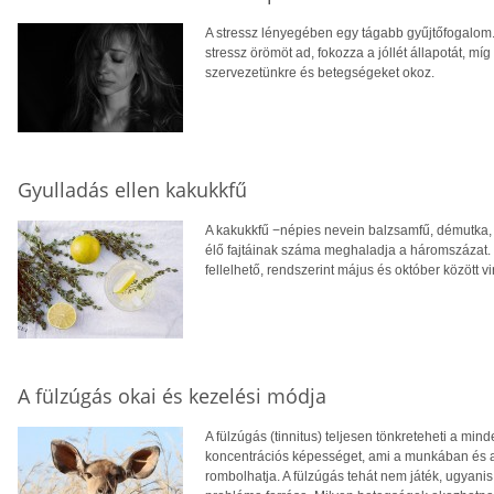
A stressz lényegében egy tágabb gyűjtőfogalom. El
stressz örömöt ad, fokozza a jóllét állapotát, mí
szervezetünkre és betegségeket okoz.
Gyulladás ellen kakukkfű
A kakukkfű −népies nevein balzsamfű, démutka, 
élő fajtáinak száma meghaladja a háromszázat.
fellelhető, rendszerint május és október között vi
A fülzúgás okai és kezelési módja
A fülzúgás (tinnitus) teljesen tönkreteheti a m
koncentrációs képességet, ami a munkában és a 
rombolhatja. A fülzúgás tehát nem játék, ugyan