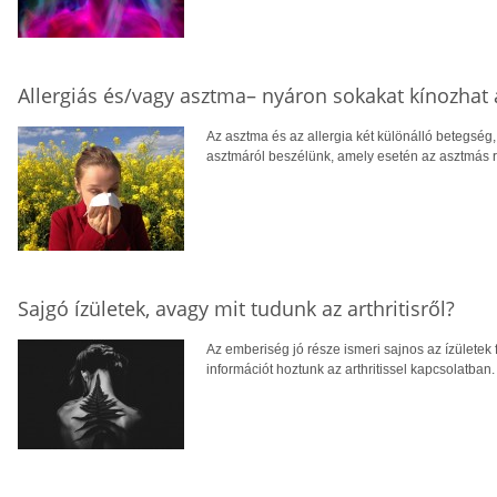
Allergiás és/vagy asztma– nyáron sokakat kínozhat
Az asztma és az allergia két különálló betegség,
asztmáról beszélünk, amely esetén az asztmás ro
Sajgó ízületek, avagy mit tudunk az arthritisről?
Az emberiség jó része ismeri sajnos az ízülete
információt hoztunk az arthritissel kapcsolatban.