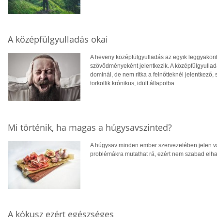
A középfülgyulladás okai
A heveny középfülgyulladás az egyik leggyakorib
szövődményeként jelentkezik. A középfülgyulla
dominál, de nem ritka a felnőtteknél jelentkező,
torkollik krónikus, idült állapotba.
Mi történik, ha magas a húgysavszinted?
A húgysav minden ember szervezetében jelen v
problémákra mutathat rá, ezért nem szabad elh
A kókusz ezért egészséges