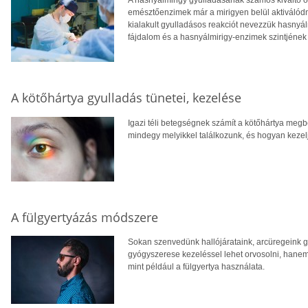
emésztőenzimek már a mirigyen belül aktiválódna
kialakult gyulladásos reakciót nevezzük hasnyál
fájdalom és a hasnyálmirigy-enzimek szintjén
A kötőhártya gyulladás tünetei, kezelése
Igazi téli betegségnek számít a kötőhártya megb
mindegy melyikkel találkozunk, és hogyan kezel
A fülgyertyázás módszere
Sokan szenvedünk hallójárataink, arcüregeink 
gyógyszerese kezeléssel lehet orvosolni, hanem
mint például a fülgyertya használata.