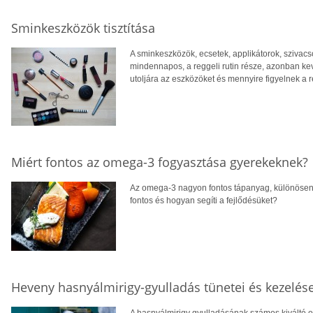
Sminkeszközök tisztítása
A sminkeszközök, ecsetek, applikátorok, szivac
mindennapos, a reggeli rutin része, azonban ke
utoljára az eszközöket és mennyire figyelnek a r
Miért fontos az omega-3 fogyasztása gyerekeknek?
Az omega-3 nagyon fontos tápanyag, különösen 
fontos és hogyan segíti a fejlődésüket?
Heveny hasnyálmirigy-gyulladás tünetei és kezelés
A hasnyálmirigy gyulladásának számos kiváltó o