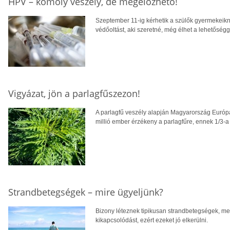
HPV – komoly veszély, de megelőzhető!
Szeptember 11-ig kérhetik a szülők gyermekeik
védőoltást, aki szeretné, még élhet a lehetőségg
Vigyázat, jön a parlagfűszezon!
A parlagfű veszély alapján Magyarország Európa
millió ember érzékeny a parlagfűre, ennek 1/3-a 
Strandbetegségek – mire ügyeljünk?
Bizony léteznek tipikusan strandbetegségek, mel
kikapcsolódást, ezért ezeket jó elkerülni.