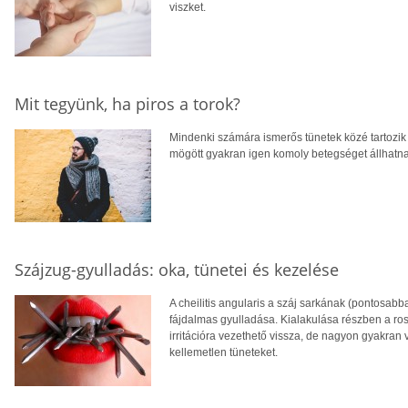
viszket.
Mit tegyünk, ha piros a torok?
Mindenki számára ismerős tünetek közé tartozik 
mögött gyakran igen komoly betegséget állhatn
Szájzug-gyulladás: oka, tünetei és kezelése
A cheilitis angularis a száj sarkának (pontosabb
fájdalmas gyulladása. Kialakulása részben a ro
irritációra vezethető vissza, de nagyon gyakran 
kellemetlen tüneteket.