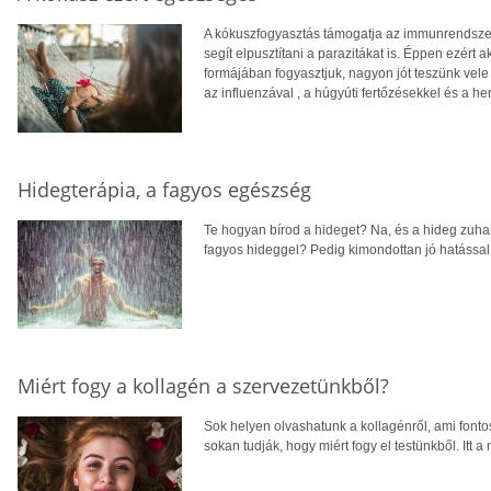
A kókuszfogyasztás támogatja az immunrendszert
segít elpusztítani a parazitákat is. Éppen ezért 
formájában fogyasztjuk, nagyon jót teszünk vele
az influenzával , a húgyúti fertőzésekkel és a he
Hidegterápia, a fagyos egészség
Te hogyan bírod a hideget? Na, és a hideg zuha
fagyos hideggel? Pedig kimondottan jó hatással
Miért fogy a kollagén a szervezetünkből?
Sok helyen olvashatunk a kollagénről, ami fonto
sokan tudják, hogy miért fogy el testünkből. Itt 