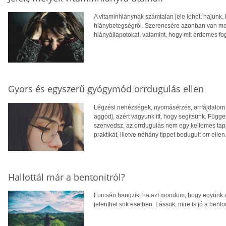
A vitaminhiánynak számtalan jele lehet: hajunk
hiánybetegségről. Szerencsére azonban van me
hiányállapotokat, valamint, hogy mit érdemes fo
Gyors és egyszerű gyógymód orrdugulás ellen
Légzési nehézségek, nyomásérzés, orrfájdalom –
aggódj, azért vagyunk itt, hogy segítsünk. Függet
szenvedsz, az orrdugulás nem egy kellemes tapa
praktikát, illetve néhány tippet bedugult orr ellen
Hallottál már a bentonitról?
Furcsán hangzik, ha azt mondom, hogy együnk 
jelenthet sok esetben. Lássuk, mire is jó a benton