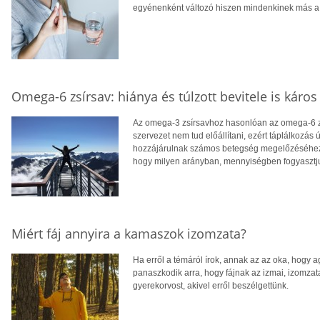
egyénenként változó hiszen mindenkinek más a
Omega-6 zsírsav: hiánya és túlzott bevitele is káros
Az omega-3 zsírsavhoz hasonlóan az omega-6 zsí
szervezet nem tud előállítani, ezért táplálkozás 
hozzájárulnak számos betegség megelőzéséhez
hogy milyen arányban, mennyiségben fogyasztj
Miért fáj annyira a kamaszok izomzata?
Ha erről a témáról írok, annak az az oka, hogy 
panaszkodik arra, hogy fájnak az izmai, izomz
gyerekorvost, akivel erről beszélgettünk.