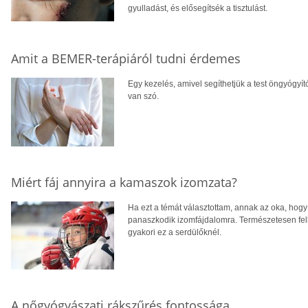
gyulladást, és elősegítsék a tisztulást.
Amit a BEMER-terápiáról tudni érdemes
Egy kezelés, amivel segíthetjük a test öngyógyít
van szó.
Miért fáj annyira a kamaszok izomzata?
Ha ezt a témát választottam, annak az oka, hog
panaszkodik izomfájdalomra. Természetesen felk
gyakori ez a serdülőknél.
A nőgyógyászati rákszűrés fontossága