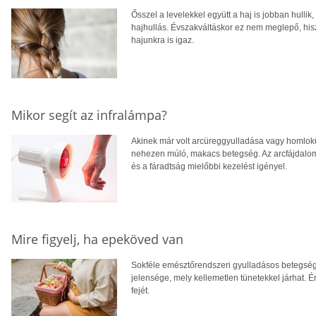
Ősszel a levelekkel együtt a haj is jobban hulli
hajhullás. Évszakváltáskor ez nem meglepő, his
hajunkra is igaz.
Mikor segít az infralámpa?
Akinek már volt arcüreggyulladása vagy homlokü
nehezen múló, makacs betegség. Az arcfájdalom, 
és a fáradtság mielőbbi kezelést igényel.
Mire figyelj, ha epeköved van
Sokféle emésztőrendszeri gyulladásos betegség
jelensége, mely kellemetlen tünetekkel járhat. É
fejét.