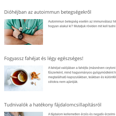
Dióhéjban az autoimmun betegségekről
Autoimmun betegség esetén az immunválasz hibá
hogyan alakul ki? Mutatjuk röviden mit kell tud
Fogyassz fahéjat és légy egészséges!
A fahéjat valójában a fahéjfa (másnéven ceyloni
fűszerként, mind hagyományos gyógymódként has
megtalálható kapszulákban, teákban és különfé
célokra nem ajánlják.
Tudnivalók a hatékony fájdalomcsillapításról
A fájdalom kellemetlen érzés és negatív érzelm