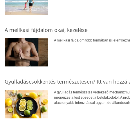
A mellkasi fájdalom okai, kezelése
A mellkasi fájdalom több formában is jelentkezhe
Gyulladáscsökkentés természetesen? Itt van hozzá 
A gyulladás természetes védekező mechanizmus a
megőrizze a test épségét a betolakodótól. A pr
alacsonyabb intenzitással ugyan, de állandósul