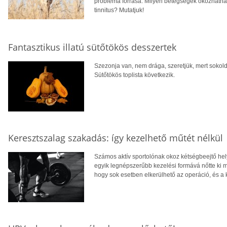
probléma forrása. Milyen betegségek okozhatnak
tinnitus? Mutatjuk!
Fantasztikus illatú sütőtökös desszertek
Szezonja van, nem drága, szeretjük, mert sokol
Sütőtökös toplista következik.
Keresztszalag szakadás: így kezelhető műtét nélkül
Számos aktív sportolónak okoz kétségbeejtő hel
egyik legnépszerűbb kezelési formává nőtte ki ma
hogy sok esetben elkerülhető az operáció, és a