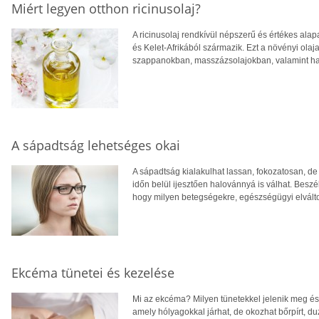
Miért legyen otthon ricinusolaj?
A ricinusolaj rendkívül népszerű és értékes ala
és Kelet-Afrikából származik. Ezt a növényi ola
szappanokban, masszázsolajokban, valamint haj
A sápadtság lehetséges okai
A sápadtság kialakulhat lassan, fokozatosan, d
időn belül ijesztően halovánnyá is válhat. Beszél
hogy milyen betegségekre, egészségügyi elválto
Ekcéma tünetei és kezelése
Mi az ekcéma? Milyen tünetekkel jelenik meg és
amely hólyagokkal járhat, de okozhat bőrpírt, d