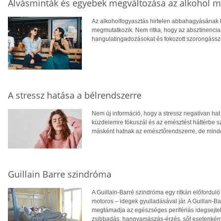
Alvásminták és egyebek megváltozása az alkohol 
Az alkoholfogyasztás hirtelen abbahagyásának h
megmutatkozik. Nem ritka, hogy az absztinenci
hangulatingadozásokat és fokozott szorongásszi
A stressz hatása a bélrendszerre
Nem új információ, hogy a stressz negatívan hat
küzdelemre fókuszál és az emésztést háttérbe sz
másként hatnak az emésztőrendszerre, de mind
Guillain Barre szindróma
A Guillain-Barré szindróma egy ritkán előfordul
motoros – idegek gyulladásával jár. A Guillan-
megtámadja az egészséges perifériás idegsejteke
zsibbadás, hangyamászás-érzés, sőt esetenként 