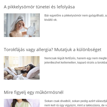
A pikkelysömör tünetei és lefolyása
Bár egyelőre a pikkelysömör nem gyógyítható, az
kiváltó ok.
Torokfájás vagy allergia? Mutatjuk a különbséget
Nemcsak légúti fertőzés, hanem egy nem megfelel
jelentkezhet kellemetlen, kaparó érzés a torokb
Mire figyelj egy műkörmösnél
Sokan csak divatból, sokan pedig azért választjá
nem kell rá úgy vigyázni, mint a lakkozásra, de 