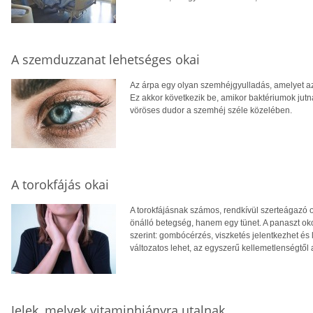
A szemduzzanat lehetséges okai
Az árpa egy olyan szemhéjgyulladás, amelyet az
Ez akkor következik be, amikor baktériumok jutn
vöröses dudor a szemhéj széle közelében.
A torokfájás okai
A torokfájásnak számos, rendkívül szerteágazó o
önálló betegség, hanem egy tünet. A panaszt oko
szerint: gombócérzés, viszketés jelentkezhet és l
változatos lehet, az egyszerű kellemetlenségtől a
Jelek, melyek vitaminhiányra utalnak