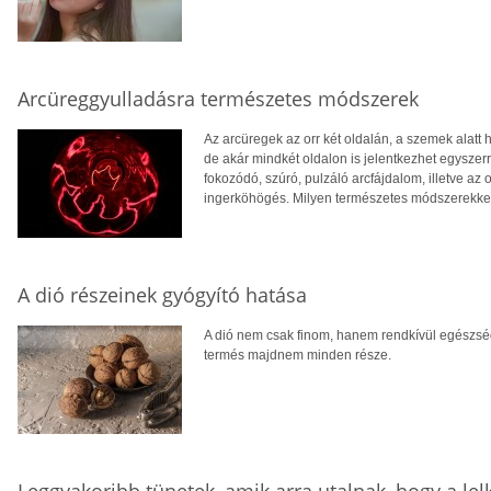
Arcüreggyulladásra természetes módszerek
Az arcüregek az orr két oldalán, a szemek alatt 
de akár mindkét oldalon is jelentkezhet egyszerr
fokozódó, szúró, pulzáló arcfájdalom, illetve az 
ingerköhögés. Milyen természetes módszerekkel 
A dió részeinek gyógyító hatása
A dió nem csak finom, hanem rendkívül egészség
termés majdnem minden része.
Leggyakoribb tünetek, amik arra utalnak, hogy a lel