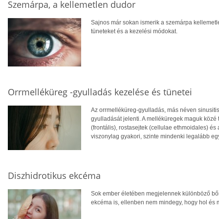
Szemárpa, a kellemetlen dudor
Sajnos már sokan ismerik a szemárpa kellemetle
tüneteket és a kezelési módokat.
Orrmelléküreg -gyulladás kezelése és tünetei
Az orrmelléküreg-gyulladás, más néven sinusiti
gyulladását jelenti. A melléküregek maguk közé 
(frontális), rostasejtek (cellulae ethmoidales) é
viszonylag gyakori, szinte mindenki legalább egy
Diszhidrotikus ekcéma
Sok ember életében megjelennek különböző bőrb
ekcéma is, ellenben nem mindegy, hogy hol és m