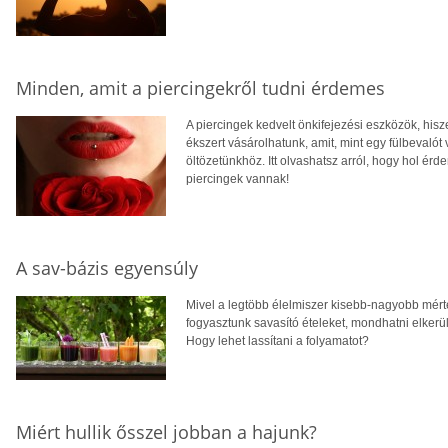
Minden, amit a piercingekről tudni érdemes
A piercingek kedvelt önkifejezési eszközök, his
ékszert vásárolhatunk, amit, mint egy fülbevalót 
öltözetünkhöz. Itt olvashatsz arról, hogy hol érd
piercingek vannak!
A sav-bázis egyensúly
Mivel a legtöbb élelmiszer kisebb-nagyobb mért
fogyasztunk savasító ételeket, mondhatni elker
Hogy lehet lassítani a folyamatot?
Miért hullik ősszel jobban a hajunk?