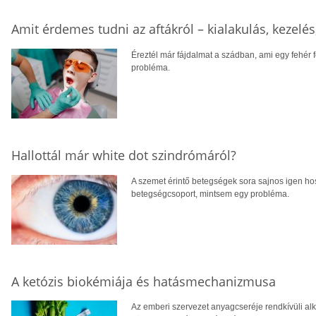
Amit érdemes tudni az aftákról – kialakulás, kezelés
Éreztél már fájdalmat a szádban, ami egy fehér 
probléma.
Hallottál már white dot szindrómáról?
A szemet érintő betegségek sora sajnos igen hoss
betegségcsoport, mintsem egy probléma.
A ketózis biokémiája és hatásmechanizmusa
Az emberi szervezet anyagcseréje rendkívüli a