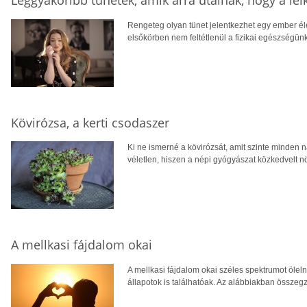
Rengeteg olyan tünet jelentkezhet egy ember é
elsőkörben nem feltétlenül a fizikai egészségünk
Kövirózsa, a kerti csodaszer
Ki ne ismerné a kövirózsát, amit szinte minden 
véletlen, hiszen a népi gyógyászat közkedvelt n
A mellkasi fájdalom okai
A mellkasi fájdalom okai széles spektrumot öleln
állapotok is találhatóak. Az alábbiakban összeg