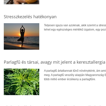
Stresszkezelés hatékonyan
Teljesen igaza van azoknak, akik szerint a stressz
lehet egy egészséges mértékű izgalom, egy pozi
Parlagfű és társai, avagy mit jelent a keresztallergia
A parlagfű ártatlannak tűnő növénykénk, ám amik
meg. A parlagfű veszély alapján Magyarország E
több millió ember érzékeny a parlagfűre.