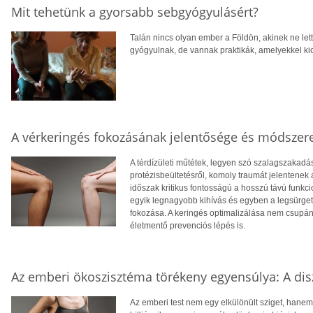
Mit tehetünk a gyorsabb sebgyógyulásért?
Talán nincs olyan ember a Földön, akinek ne lett
gyógyulnak, de vannak praktikák, amelyekkel kic
A vérkeringés fokozásának jelentősége és módszere
A térdízületi műtétek, legyen szó szalagszakadás 
protézisbeültetésről, komoly traumát jelentenek
időszak kritikus fontosságú a hosszú távú funkc
egyik legnagyobb kihívás és egyben a legsürget
fokozása. A keringés optimalizálása nem csupán 
életmentő prevenciós lépés is.
Az emberi ökoszisztéma törékeny egyensúlya: A dis
Az emberi test nem egy elkülönült sziget, hane