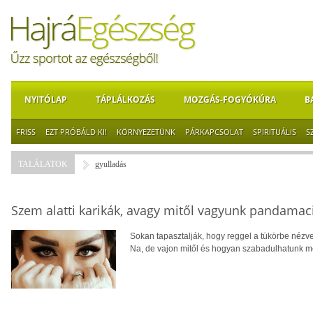
NYITÓLAP
TÁPLÁLKOZÁS
MOZGÁS-FOGYÓKÚRA
B
FRISS
EZT PRÓBÁLD KI!
KÖRNYEZETÜNK
PÁRKAPCSOLAT
SPIRITUÁLIS
S
TALÁLATOK
gyulladás
Szem alatti karikák, avagy mitől vagyunk pandamaci
Sokan tapasztalják, hogy reggel a tükörbe nézve
Na, de vajon mitől és hogyan szabadulhatunk m