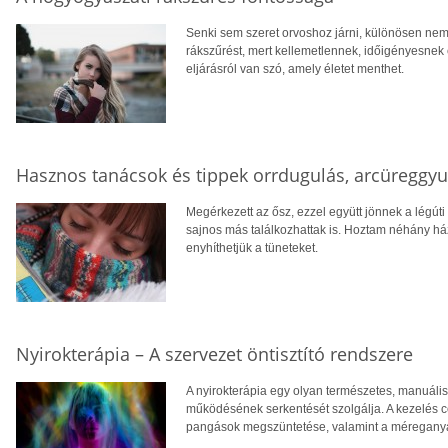
Senki sem szeret orvoshoz járni, különösen nem
rákszűrést, mert kellemetlennek, időigényesnek
eljárásról van szó, amely életet menthet.
Hasznos tanácsok és tippek orrdugulás, arcüreggyu
Megérkezett az ősz, ezzel együtt jönnek a légú
sajnos más találkozhattak is. Hoztam néhány ház
enyhíthetjük a tüneteket.
Nyirokterápia – A szervezet öntisztító rendszere
A nyirokterápia egy olyan természetes, manuáli
működésének serkentését szolgálja. A kezelés cé
pangások megszüntetése, valamint a méreganyag