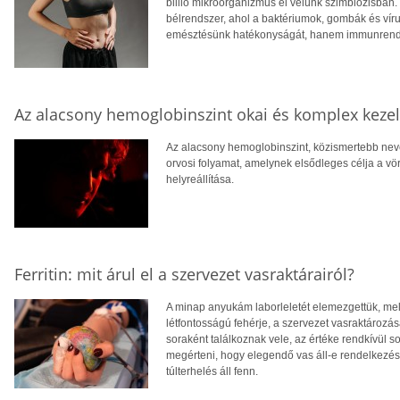
billió mikroorganizmus él velünk szimbiózisban
bélrendszer, ahol a baktériumok, gombák és ví
emésztésünk hatékonyságát, hanem immunrendsze
Az alacsony hemoglobinszint okai és komplex kezel
Az alacsony hemoglobinszint, közismertebb nev
orvosi folyamat, amelynek elsődleges célja a vö
helyreállítása.
Ferritin: mit árul el a szervezet vasraktárairól?
A minap anyukám laborleletét elemezgettük, mely
létfontosságú fehérje, a szervezet vasraktározásá
soraként találkoznak vele, az értéke rendkívül sok
megérteni, hogy elegendő vas áll-e rendelkezés
túlterhelés áll fenn.