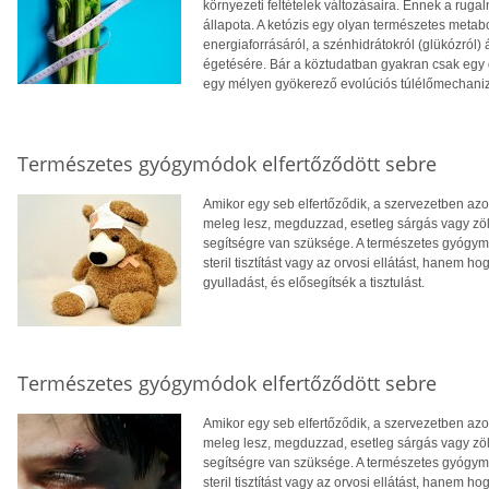
környezeti feltételek változásaira. Ennek a rug
állapota. A ketózis egy olyan természetes metab
energiaforrásáról, a szénhidrátokról (glükózról)
égetésére. Bár a köztudatban gyakran csak egy d
egy mélyen gyökerező evolúciós túlélőmechani
Természetes gyógymódok elfertőződött sebre
Amikor egy seb elfertőződik, a szervezetben azo
meleg lesz, megduzzad, esetleg sárgás vagy zölde
segítségre van szüksége. A természetes gyógymó
steril tisztítást vagy az orvosi ellátást, hanem 
gyulladást, és elősegítsék a tisztulást.
Természetes gyógymódok elfertőződött sebre
Amikor egy seb elfertőződik, a szervezetben azo
meleg lesz, megduzzad, esetleg sárgás vagy zölde
segítségre van szüksége. A természetes gyógymó
steril tisztítást vagy az orvosi ellátást, hanem 