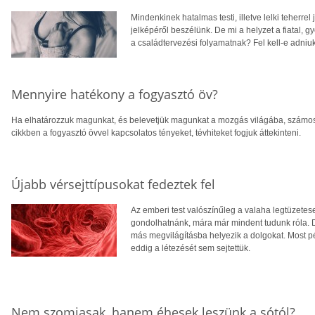
Mindenkinek hatalmas testi, illetve lelki teherre
jelképéről beszélünk. De mi a helyzet a fiatal, g
a családtervezési folyamatnak? Fel kell-e adniu
Mennyire hatékony a fogyasztó öv?
Ha elhatározzuk magunkat, és belevetjük magunkat a mozgás világába, számos 
cikkben a fogyasztó övvel kapcsolatos tényeket, tévhiteket fogjuk áttekinteni.
Újabb vérsejttípusokat fedeztek fel
Az emberi test valószínűleg a valaha legtüzetes
gondolhatnánk, mára már mindent tudunk róla. De
más megvilágításba helyezik a dolgokat. Most pél
eddig a létezését sem sejtettük.
Nem szomjasak, hanem éhesek leszünk a sótól?