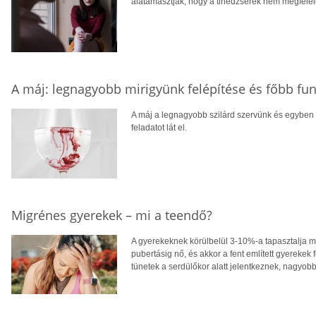
alátámasztják, hogy a tinédzserek nem megfelelő
A máj: legnagyobb mirigyünk felépítése és főbb fun
A máj a legnagyobb szilárd szervünk és egyben 
feladatot lát el.
Migrénes gyerekek – mi a teendő?
A gyerekeknek körülbelül 3-10%-a tapasztalja me
pubertásig nő, és akkor a fent említett gyereke
tünetek a serdülőkor alatt jelentkeznek, nagyobb 