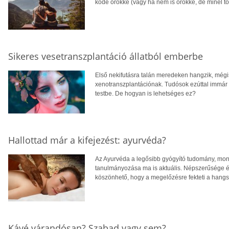
köde örökké (vagy ha nem is örökké, de minél to
Sikeres vesetranszplantáció állatból emberbe
Első nekifutásra talán meredeken hangzik, mégi
xenotranszplantációnak. Tudósok ezúttal immár 
testbe. De hogyan is lehetséges ez?
Hallottad már a kifejezést: ayurvéda?
Az Ayurvéda a legősibb gyógyító tudomány, mon
tanulmányozása ma is aktuális. Népszerűsége 
köszönhető, hogy a megelőzésre fekteti a hangsú
Kávé várandósan? Szabad vagy sem?