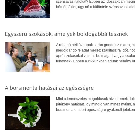
szénsavas italokat? Ebben az időszakban megnő
hőmérséklet, úgy nő a különféle szénsavas italok 
Egyszerű szokások, amelyek boldogabbá tesznek
A rohanó hétköznapok során gondolsz-e arra, m
megoldandó feladat mellett szakítasz rá időt, ho
apró szokásokat vezess be magad vagy a csal
tehetnek? Ebben a cikkünkben adunk néhány ötl
A borsmenta hatásai az egészségre
Mint a természetes megoldások híve, remek dolo
jótékony hatásait. Így mindig van mihez nyúlni,
borsmenta emberi egészségre gyakorolt jótékon