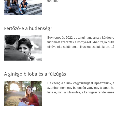
tanulni?
Fertőző-e a hűtlenség?
Egy ropogós 2022-es tanulmány arra a kérdésre 
tudomást szereztek a környezetükben zajló hűt
elkövetni a saját romantikus kapcsolataikban. L
A ginkgo biloba és a fülzúgás
Ha cseng a fülünk vagy fülzúgást tapasztalunk, 
azonban nem egy betegség vagy egy állapot, h
tünete, mint a fülsérülés, a keringési rendellene