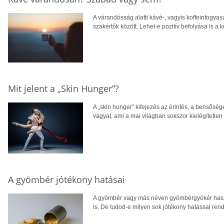
A várandósság alatti kávé-, vagyis koffeinfogyas
szakértők között. Lehet-e pozitív befolyása is a
Mit jelent a „Skin Hunger”?
A „skin hunger” kifejezés az érintés, a bensősége
vágyat, ami a mai világban sokszor kielégítetlen
A gyömbér jótékony hatásai
A gyömbér vagy más néven gyömbérgyökér hasz
is. De tudod-e milyen sok jótékony hatással ren