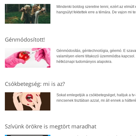
Mindenki boldog szeretne lenni, ezért az elmúl
hangsúlyt fektettek erre a témára. De vajon mi 
Génmódosított!
Génmódosítás, géntechnológia, géemó. E szavak 
valamilyen elemi tiltakozó üzemmódba kapcsol
hétköznapi tudományos alapokra.
Csókbetegség: mi is az?
Sokat emlegetjük a csókbetegséget, halljuk a tv
nincsenek tisztában azzal, mi áll ennek a hátteré
Szívünk örökre is megtört maradhat