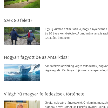
Szex 80 felett?
Egy új kutatás azt mutatta ki, hogy a nyolcvanas
és 80 éves kor közöttiek. A tanulmány arra is rá
szexuális életükkel.
Hogyan fagyott be az Antarktisz?
A kutatók valószínűleg végre felfedezték, hogyan 
jégréteg alá. Két tényező játszott szerepet a l
Világhírű magyar felfedezések története
Gyufa, nukleáris láncreakció, C-vitamin, magza
tudósok nevét köthetjük. Puskás Tivadar, Jedlik 