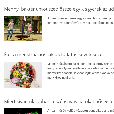
Mennyi baktériumot szed össze egy kisgyerek az u
A minap néztem arról egy videót, hogy mennyi ba
tanulmány eredményét egy mikrobiológus mutat
Élet a menstruációs ciklus tudatos követésével
Ma már túlzás nélkül kijelenthetjük, hogy szint
irányzatai folynak, mellette a társadalom mégis
méreteket öltöttek, sokszor fejünket kapkodva n
melyikhez nyúljunk.
Miért kívánjuk jobban a szénsavas italokat hőség i
A nyári hőség kellős közepén gondolkodtál-e má