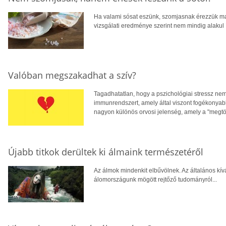
Ha valami sósat eszünk, szomjasnak érezzük mag
vizsgálati eredménye szerint nem mindig alakul í
Valóban megszakadhat a szív?
Tagadhatatlan, hogy a pszichológiai stressz nem
immunrendszert, amely által viszont fogékonya
nagyon különös orvosi jelenség, amely a "megtör
Újabb titkok derültek ki álmaink természetéről
Az álmok mindenkit elbűvölnek. Az általános kív
álomországunk mögött rejtőző tudományról...