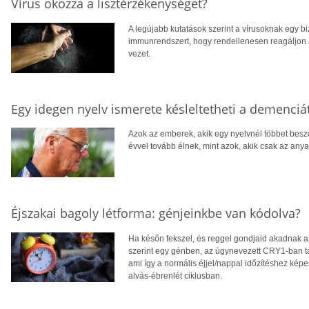
Vírus okozza a lisztérzékenységet?
A legújabb kutatások szerint a vírusoknak egy b
immunrendszert, hogy rendellenesen reagáljon 
vezet.
Egy idegen nyelv ismerete késleltetheti a demenciá
Azok az emberek, akik egy nyelvnél többet beszé
évvel tovább élnek, mint azok, akik csak az an
Éjszakai bagoly létforma: génjeinkbe van kódolva?
Ha későn fekszel, és reggel gondjaid akadnak a f
szerint egy génben, az úgynevezett CRY1-ban tal
ami így a normális éjjel/nappal időzítéshez kép
alvás-ébrenlét ciklusban.