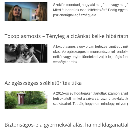
Szokták mondani, hogy aki magában vagy magáh
Miért él bennünk ez a feltételezés? Pedig egye
pszichológiai egészség jele.
Toxoplasmosis – Tényleg a cicánkat kell-e hibáztat
A toxoplasmosis egy olyan fertőzés, amit egy m
okoz. Az egészséges immunrendszerrel rendelke
nélkül vagy enyhe tünetekkel zajlik le, mégis fo
veszélyt hordoz.
Az egészséges székletürítés titka
A 2015-ös év hódítójaként tartották számon a vid
férfi oktatott minket a szivárványszínű fagylalto
szokásairól. Tudták, hogy nem mindegy, milyen 
Biztonságos-e a gyermekvállalás, ha melldaganatta