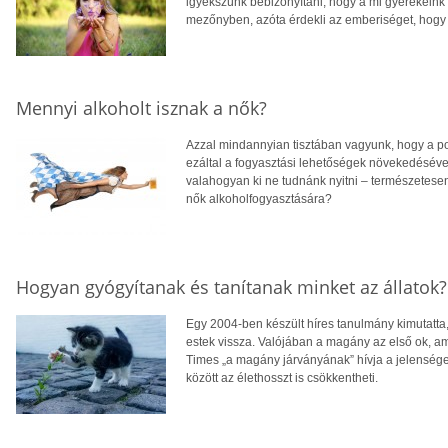
igyekszünk bebizonyítani, hogy a mi gyerekeink
mezőnyben, azóta érdekli az emberiséget, hogy
Mennyi alkoholt isznak a nők?
Azzal mindannyian tisztában vagyunk, hogy a pol
ezáltal a fogyasztási lehetőségek növekedésével
valahogyan ki ne tudnánk nyitni – természetese
nők alkoholfogyasztására?
Hogyan gyógyítanak és tanítanak minket az állatok?
Egy 2004-ben készült híres tanulmány kimutatta,
estek vissza. Valójában a magány az első ok, am
Times „a magány járványának” hívja a jelenség
között az élethosszt is csökkentheti.