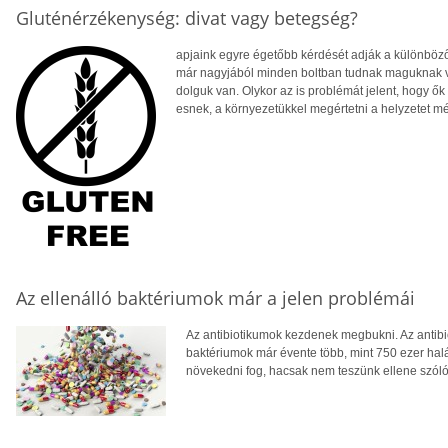
Gluténérzékenység: divat vagy betegség?
apjaink egyre égetőbb kérdését adják a különböző
már nagyjából minden boltban tudnak maguknak 
dolguk van. Olykor az is problémát jelent, hogy ők
esnek, a környezetükkel megértetni a helyzetet m
Az ellenálló baktériumok már a jelen problémái
Az antibiotikumok kezdenek megbukni. Az antibi
baktériumok már évente több, mint 750 ezer hal
növekedni fog, hacsak nem teszünk ellene szóló