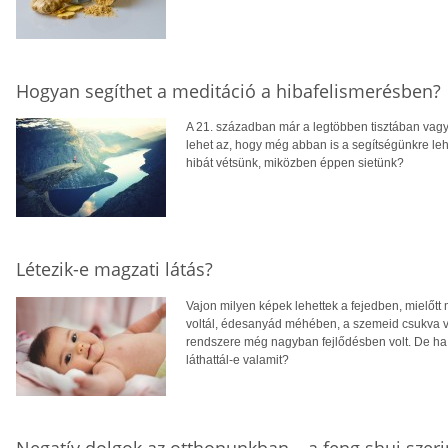
Hogyan segíthet a meditáció a hibafelismerésben?
A 21. században már a legtöbben tisztában vag
lehet az, hogy még abban is a segítségünkre l
hibát vétsünk, miközben éppen sietünk?
Létezik-e magzati látás?
Vajon milyen képek lehettek a fejedben, mielőt
voltál, édesanyád méhében, a szemeid csukva v
rendszere még nagyban fejlődésben volt. De ha 
láthattál-e valamit?