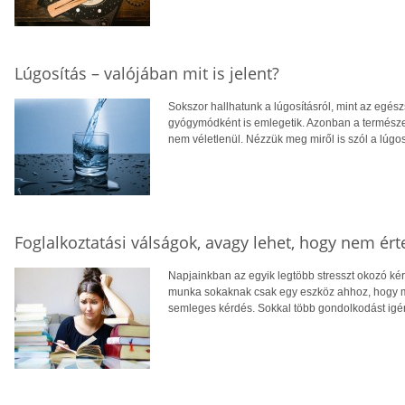
Lúgosítás – valójában mit is jelent?
Sokszor hallhatunk a lúgosításról, mint az egés
gyógymódként is emlegetik. Azonban a természe
nem véletlenül. Nézzük meg miről is szól a lúgos
Foglalkoztatási válságok, avagy lehet, hogy nem é
Napjainkban az egyik legtöbb stresszt okozó k
munka sokaknak csak egy eszköz ahhoz, hogy 
semleges kérdés. Sokkal több gondolkodást igén