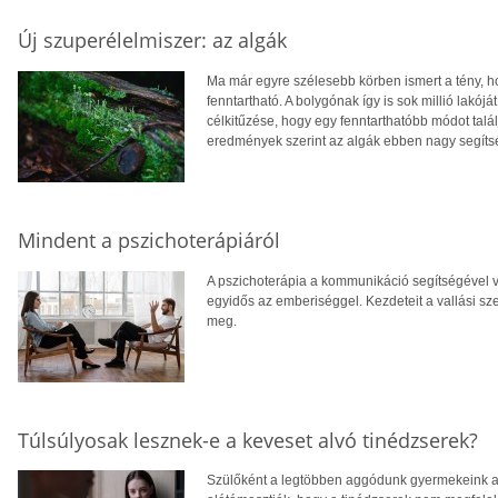
Új szuperélelmiszer: az algák
Ma már egyre szélesebb körben ismert a tény, 
fenntartható. A bolygónak így is sok millió lakójá
célkitűzése, hogy egy fenntarthatóbb módot talá
eredmények szerint az algák ebben nagy segíts
Mindent a pszichoterápiáról
A pszichoterápia a kommunikáció segítségével v
egyidős az emberiséggel. Kezdeteit a vallási sz
meg.
Túlsúlyosak lesznek-e a keveset alvó tinédzserek?
Szülőként a legtöbben aggódunk gyermekeink alvá