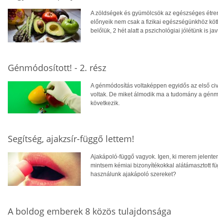
A zöldségek és gyümölcsök az egészséges étren
előnyeik nem csak a fizikai egészségünkhöz köth
belőlük, 2 hét alatt a pszichológiai jólétünk is ja
Génmódosított! - 2. rész
A génmódosítás voltaképpen egyidős az első civ
voltak. De miket álmodik ma a tudomány a génm
következik.
Segítség, ajakzsír-függő lettem!
Ajakápoló-függő vagyok. Igen, ki merem jelenten
mintsem kémiai bizonyítékokkal alátámasztott f
használunk ajakápoló szereket?
A boldog emberek 8 közös tulajdonsága