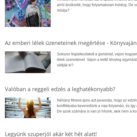
arról árulkodik, hogy folyamatosan boldog. De v
módja?
Az emberi lélek üzeneteinek megértése - Könyvaján
Sokszor foglalkoztatott a gondolat, vajon hogyan
lélek üzeneteivel. Vajon a kettő tényleg egymásb
váltják ki?
Valóban a reggeli edzés a leghatékonyabb?
Néhány fitness guru azt javasolja, hogy az edzé
konfliktusba keveredünk a nap folyamán, és így a
De azok számára is van jó hírünk, akik nem a kor
Legyünk szuperjól akár két hét alatt!