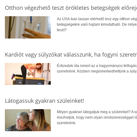
Otthon végezhető teszt örökletes betegségek előrej
Az USA-ban lassan elérhető lesz egy otthon vége
betegségekre való hajlam kimutatható. De milye
teszt?
Kardiót vagy súlyzókat válasszunk, ha fogyni szeret
Évtizedek óta ismert az a hagyományos felfogás,
szeretnénk. Közben megismerkedhettünk a súlyz
Látogassuk gyakran szüleinket!
Milyen gyakran látogatjuk meg a szüleinket? A so
érezhetjük, hogy nem olyan rendszerességgel lá
szeretnénk.