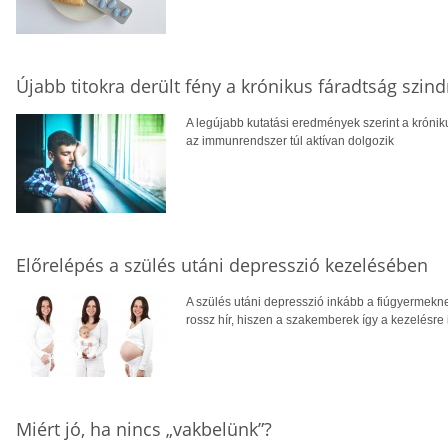
Újabb titokra derült fény a krónikus fáradtság szi
A legújabb kutatási eredmények szerint a krónik
az immunrendszer túl aktívan dolgozik
Előrelépés a szülés utáni depresszió kezelésében
A szülés utáni depresszió inkább a fiúgyermeknek
rossz hír, hiszen a szakemberek így a kezelésre 
Miért jó, ha nincs „vakbelünk”?