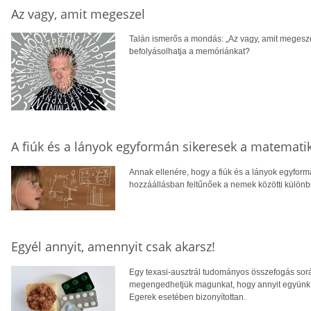
Az vagy, amit megeszel
Talán ismerős a mondás: „Az vagy, amit megeszel”
befolyásolhatja a memóriánkat?
A fiúk és a lányok egyformán sikeresek a matemat
Annak ellenére, hogy a fiúk és a lányok egyfor
hozzáállásban feltűnőek a nemek közötti különb
Egyél annyit, amennyit csak akarsz!
Egy texasi-ausztrál tudományos összefogás sorá
megengedhetjük magunkat, hogy annyit együnk, 
Egerek esetében bizonyítottan.