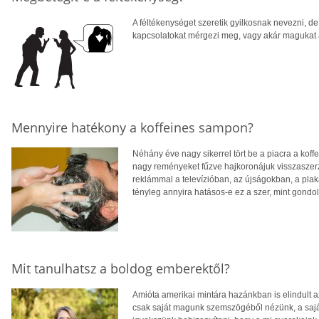
A féltékenységet szeretik gyilkosnak nevezni, d
kapcsolatokat mérgezi meg, vagy akár magukat a
Mennyire hatékony a koffeines sampon?
Néhány éve nagy sikerrel tört be a piacra a koff
nagy reményeket fűzve hajkoronájuk visszaszer
reklámmal a televízióban, az újságokban, a plak
tényleg annyira hatásos-e ez a szer, mint gondo
Mit tanulhatsz a boldog emberektől?
Amióta amerikai mintára hazánkban is elindult a
csak saját magunk szemszögéből nézünk, a saját s