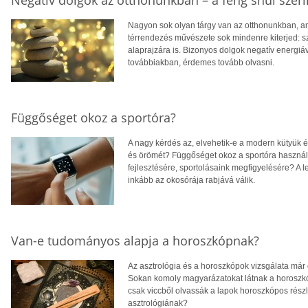
Negatív dolgok az otthonunkban – a feng shui szeri
Nagyon sok olyan tárgy van az otthonunkban, am
térrendezés művészete sok mindenre kiterjed: sz
alaprajzára is. Bizonyos dolgok negatív energiáv
továbbiakban, érdemes tovább olvasni.
Függőséget okoz a sportóra?
A nagy kérdés az, elvehetik-e a modern kütyük 
és örömét? Függőséget okoz a sportóra használ
fejlesztésére, sportolásaink megfigyelésére? A l
inkább az okosórája rabjává válik.
Van-e tudományos alapja a horoszkópnak?
Az asztrológia és a horoszkópok vizsgálata már
Sokan komoly magyarázatokat látnak a horoszkó
csak viccből olvassák a lapok horoszkópos rész
asztrológiának?