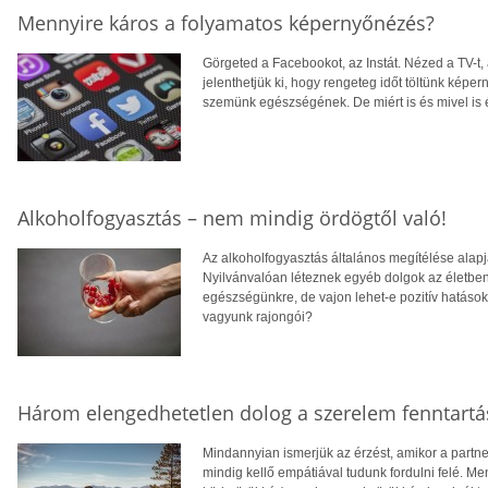
Mennyire káros a folyamatos képernyőnézés?
Görgeted a Facebookot, az Instát. Nézed a TV-t, 
jelenthetjük ki, hogy rengeteg időt töltünk kép
szemünk egészségének. De miért is és mivel is 
Alkoholfogyasztás – nem mindig ördögtől való!
Az alkoholfogyasztás általános megítélése alapj
Nyilvánvalóan léteznek egyéb dolgok az életben
egészségünkre, de vajon lehet-e pozitív hatások
vagyunk rajongói?
Három elengedhetetlen dolog a szerelem fenntart
Mindannyian ismerjük az érzést, amikor a partn
mindig kellő empátiával tudunk fordulni felé. Me