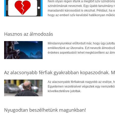
Nem olyan régen írtunk a megtört szív szindró
szindrómának neveznek. Egy újabb tanulmány ré
maradandó károsodást is okozhat. Például, ha eg
hogy az emberi szív kevésbé hatékonyan működ
Hasznos az álmodozás
Mindannyiunkkal előfordult már, hogy úgy jutott
emlékeztünk az útvonalra. Ezt nevezik álmodo
érdekes aspektusból lehet megközelíteni az ál
Az alacsonyabb férfiak gyakrabban kopaszodnak. M
Az alacsonyabb férfiaknak nagyobb az esélye, h
Egyetemen vezetésével végeztek egy nemzetköz
következtetésre jutottak.
Nyugodtan beszélhetünk magunkban!