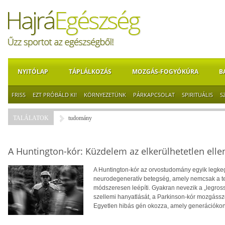
NYITÓLAP
TÁPLÁLKOZÁS
MOZGÁS-FOGYÓKÚRA
B
FRISS
EZT PRÓBÁLD KI!
KÖRNYEZETÜNK
PÁRKAPCSOLAT
SPIRITUÁLIS
S
TALÁLATOK
tudomány
A Huntington-kór: Küzdelem az elkerülhetetlen elle
A Huntington-kór az orvostudomány egyik legkeg
neurodegeneratív betegség, amely nemcsak a te
módszeresen leépíti. Gyakran nevezik a „legros
szellemi hanyatlását, a Parkinson-kór mozgássze
Egyetlen hibás gén okozza, amely generációkon á