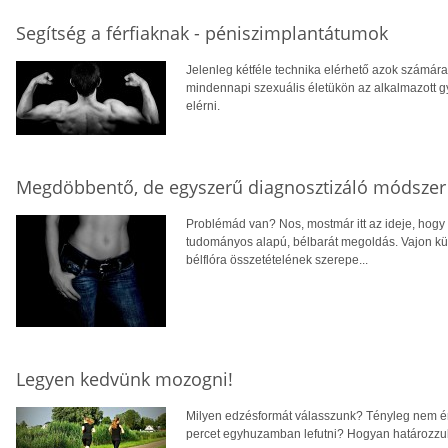
Segítség a férfiaknak - péniszimplantátumok
Jelenleg kétféle technika elérhető azok számár
mindennapi szexuális életükön az alkalmazott 
elérni.
Megdöbbentő, de egyszerű diagnosztizáló módszer
Problémád van? Nos, mostmár itt az ideje, hogy
tudományos alapú, bélbarát megoldás. Vajon kül
bélflóra összetételének szerepe...
Legyen kedvünk mozogni!
Milyen edzésformát válasszunk? Tényleg nem ér
percet egyhuzamban lefutni? Hogyan határozzuk