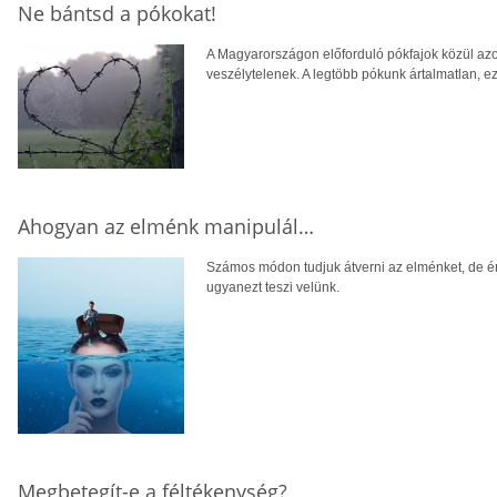
Ne bántsd a pókokat!
A Magyarországon előforduló pókfajok közül azo
veszélytelenek. A legtöbb pókunk ártalmatlan, ez
Ahogyan az elménk manipulál…
Számos módon tudjuk átverni az elménket, de ér
ugyanezt teszi velünk.
Megbetegít-e a féltékenység?