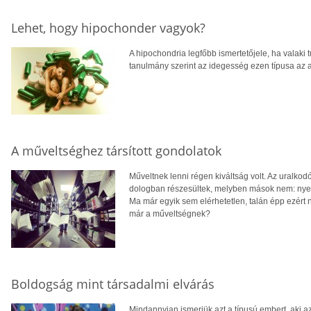
Lehet, hogy hipochonder vagyok?
A hipochondria legfőbb ismertetőjele, ha valaki 
tanulmány szerint az idegesség ezen típusa az a
A műveltséghez társított gondolatok
Műveltnek lenni régen kiváltság volt. Az uralko
dologban részesültek, melyben mások nem: nyelv
Ma már egyik sem elérhetetlen, talán épp ezért n
már a műveltségnek?
Boldogság mint társadalmi elvárás
Mindannyian ismerjük azt a típusú embert, aki az