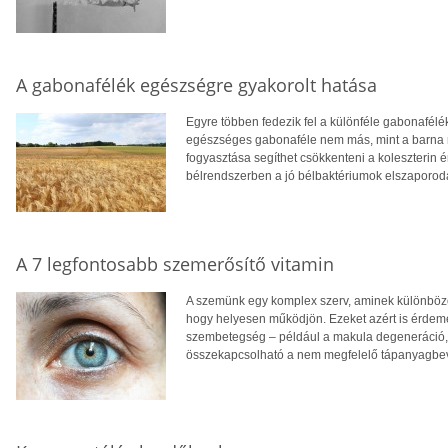
A gabonafélék egészségre gyakorolt hatása
Egyre többen fedezik fel a különféle gabonafélék
egészséges gabonaféle nem más, mint a barna ri
fogyasztása segíthet csökkenteni a koleszterin ér
bélrendszerben a jó bélbaktériumok elszaporo
A 7 legfontosabb szemerősítő vitamin
A szemünk egy komplex szerv, aminek különböz
hogy helyesen működjön. Ezeket azért is érdeme
szembetegség – például a makula degeneráció,
összekapcsolható a nem megfelelő tápanyagbevi