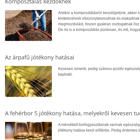
Komposztálás kezdőknek
Amikor a komposztálásról beszélgetünk, akkor so
kivitelezésnél elbizonytalanodnak és elakadnak
megmozdulást, hiszen gyakran osztogatnak ősz
De mi is a komposztálás pontosan, és mit, hogyan
Az árpafű jótékony hatásai
Kevesen ismerik, pedig számos pozitív egészsé
kapható.
A fehérbor 5 jótékony hatása, melyekről kevesen t
A mérsékelt borfogyasztásnak vannak egészségü
jótékony hatása kerül előtérbe. Pedig érdemes ol