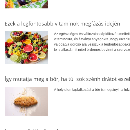
Ezek a legfontosabb vitaminok megfázás idején
Az egészséges és változatos táplálkozás mellett
vitaminokra, és ásványi anyagokra, hogy elkerülj
válogatva górcső alá vesszük a legfontosabbakat,
te is átlásd, mit miért érdemes bevinni a szerve
Így mutatja meg a bőr, ha túl sok szénhidrátot esze
A helytelen táplálkozást a bőr is megsínyli: a túl