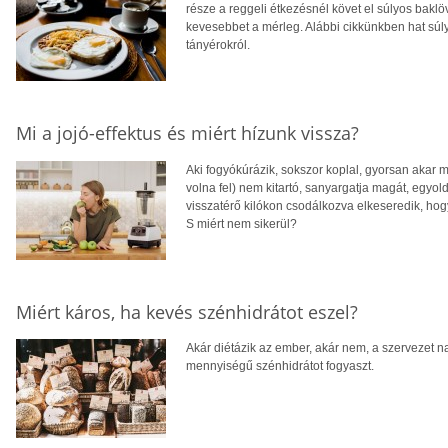
része a reggeli étkezésnél követ el súlyos bakl
kevesebbet a mérleg. Alábbi cikkünkben hat súly
tányérokról.
Mi a jojó-effektus és miért hízunk vissza?
Aki fogyókúrázik, sokszor koplal, gyorsan akar me
volna fel) nem kitartó, sanyargatja magát, egyol
visszatérő kilókon csodálkozva elkeseredik, hogy
S miért nem sikerül?
Miért káros, ha kevés szénhidrátot eszel?
Akár diétázik az ember, akár nem, a szervezet 
mennyiségű szénhidrátot fogyaszt.