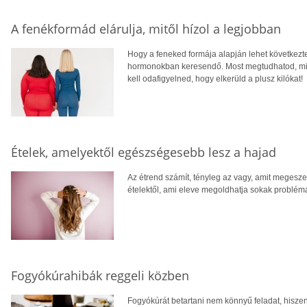
A fenékformád elárulja, mitől hízol a legjobban
Hogy a feneked formája alapján lehet következte
hormonokban keresendő. Most megtudhatod, mily
kell odafigyelned, hogy elkerüld a plusz kilókat!
Ételek, amelyektől egészségesebb lesz a hajad
Az étrend számít, tényleg az vagy, amit megesze
ételektől, ami eleve megoldhatja sokak problém
Fogyókúrahibák reggeli közben
Fogyókúrát betartani nem könnyű feladat, hisze