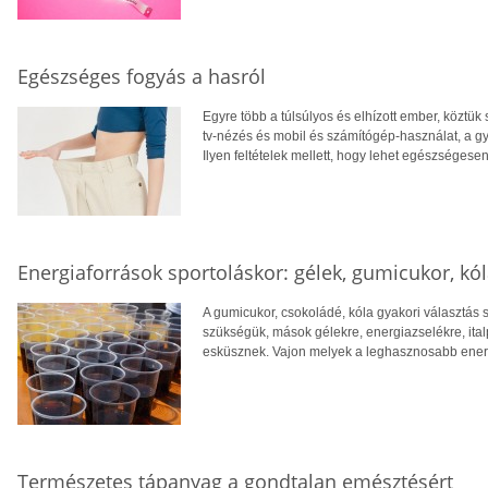
Egészséges fogyás a hasról
Egyre több a túlsúlyos és elhízott ember, köztü
tv-nézés és mobil és számítógép-használat, a gy
Ilyen feltételek mellett, hogy lehet egészségesen
Energiaforrások sportoláskor: gélek, gumicukor, kól
A gumicukor, csokoládé, kóla gyakori választás 
szükségük, mások gélekre, energiazselékre, it
esküsznek. Vajon melyek a leghasznosabb ener
Természetes tápanyag a gondtalan emésztésért