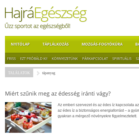
NYITÓLAP
TÁPLÁLKOZÁS
MOZGÁS-FOGYÓKÚRA
B
FRISS
EZT PRÓBÁLD KI!
KÖRNYEZETÜNK
PÁRKAPCSOLAT
SPIRITUÁLIS
S
TALÁLATOK
tápanyag
Miért szűnik meg az édesség iránti vágy?
Az emberi szervezet és az édes íz kapcsolata a
az édes íz a biztonságos energiaforrást – a gyüm
gyakran a mérgező növényekre figyelmeztetett.