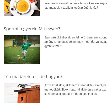
számára is vannak fontos vitaminok és ásványi 
tápanyagok a szellemi egészségünkhöz?
Sportol a gyerek. Mit egyen?
Sportszülőként gyakran felmerül bennem a gond
amúgy is kamaszodó, hirtelen megnőtt, változato
gyerekeimet?
Téli madáretetés, de hogyan?
Azok az állatok, akik nem alszanak téli álmot, 
menedékért. Ekkor használják fel az elraktározott 
küzdelmüket többféle módon segíthetjük.