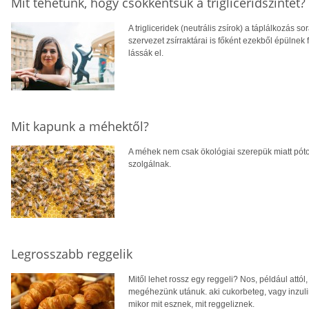
Mit tehetünk, hogy csökkentsük a trigliceridszintet?
A trigliceridek (neutrális zsírok) a táplálkozás so
szervezet zsírraktárai is főként ezekből épülnek
lássák el.
Mit kapunk a méhektől?
A méhek nem csak ökológiai szerepük miatt pót
szolgálnak.
Legrosszabb reggelik
Mitől lehet rossz egy reggeli? Nos, például attó
megéhezünk utánuk. aki cukorbeteg, vagy inzuli
mikor mit esznek, mit reggeliznek.