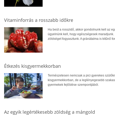
Vitaminforrás a rosszabb időkre
Ha beüt a rosszidő, akkor gondolnunk kell az egé
ügyelnünk kell, hogy egészségesek maradjunk. 
zöldséget fogyasztunk. A gránátalma is kitűnő fo
Étkezés kisgyermekkorban
Természetesen nemcsak a pici gyerekes szülőkne
kisgyermekkorban, de a leglényegesebb szakasz
gyermekek fejlődése szempontjából.
Az egyik legértékesebb zöldség a mángold