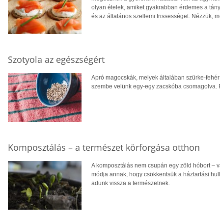
olyan ételek, amiket gyakrabban érdemes a tányé
és az általános szellemi frissességet. Nézzük, me
Szotyola az egészségért
Apró magocskák, melyek általában szürke-fehér 
szembe velünk egy-egy zacskóba csomagolva. 
Komposztálás – a természet körforgása otthon
A komposztálás nem csupán egy zöld hóbort – 
módja annak, hogy csökkentsük a háztartási hu
adunk vissza a természetnek.