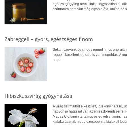
egészségügyileg nem tiltott a fogyasztása pl. a
számomra nem volt még olyan diéta, amibe ne f
Zabreggeli – gyors, egészséges finom
Sokan vagyunk úgy, hogy reggel nincs energiánk
reggelit készíteni, de erre is van megoldás. A r
napot.
Hibiszkuszvirág gyógyhatása
A virág szirmaiból elkészített, jótékony hatású, 
nagyon jó hatással van az emésztőrendszerre. 
Magas C-vitamin tartalma, és egyéb vitamin, ha
kialakulásának megelőzésében; a kialakult légú