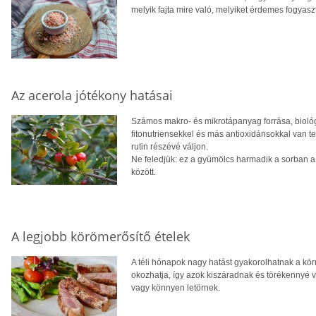
melyik fajta mire való, melyiket érdemes fogyas
Az acerola jótékony hatásai
Számos makro- és mikrotápanyag forrása, biológia
fitonutriensekkel és más antioxidánsokkal van t
rutin részévé váljon.
Ne feledjük: ez a gyümölcs harmadik a sorban a
között.
A legjobb körömerősítő ételek
A téli hónapok nagy hatást gyakorolhatnak a kö
okozhatja, így azok kiszáradnak és törékennyé v
vagy könnyen letörnek.