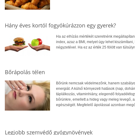
Hány éves kortól fogyókúrázzon egy gyerek?
Ha az elhízás mértékét szeretnénk megállapítani
index, azaz a BMI, melyet úgy lehet kiszámítani
négyzetével. Ha ez az érték 25 fölött van túlsúlyr
Bőrápolás télen
Bőrünk nemcsak védelmezőnk, hanem szabályozza
energiát. A külső környezeti hatások (nap, dohá
táplálkozás, vitaminhiány, elegendő folyadékfog
bőrünkre, emellett a hideg vagy meleg levegő, a
egészségét. Megfelelő ápolással azonban megó
Legjobb szemvédő gyógynövények