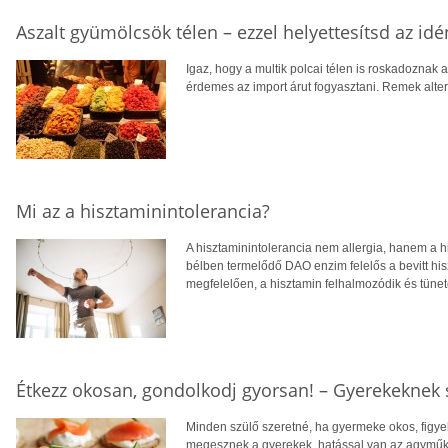
Aszalt gyümölcsök télen – ezzel helyettesítsd az i
Igaz, hogy a multik polcai télen is roskadoznak 
érdemes az import árut fogyasztani. Remek alter
Mi az a hisztaminintolerancia?
A hisztaminintolerancia nem allergia, hanem a 
bélben termelődő DAO enzim felelős a bevitt hi
megfelelően, a hisztamin felhalmozódik és tünet
Étkezz okosan, gondolkodj gyorsan! – Gyerekeknek s
Minden szülő szeretné, ha gyermeke okos, figye
megesznek a gyerekek, hatással van az agyműk