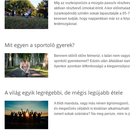
Míg az oszteoporózis a mozgás passzív résztvev
aktívan résztvevő izmokat érinti. A kor előreha
(szarkopéniát) szintén sokak tapasztalják a 65-7
kevesen tudják, hogy napjainkban már ez a folya
testmozgással.
Mit egyen a sportoló gyerek?
Bennem időről időre felmerül, s talán nem vagy
sportoló gyerekeimet? Edzés után általában ka
ilyenkor azonban létfontosságú a kiegyensúlyozo
A világ egyik legrégebbi, de mégis legújabb étele
A földi mandula, vagy más néven tigrismogyoró, 
és megelőzés céljából is kiválóan alkalmazható. 
ismert sokak számára? Na meg persze, mire is 