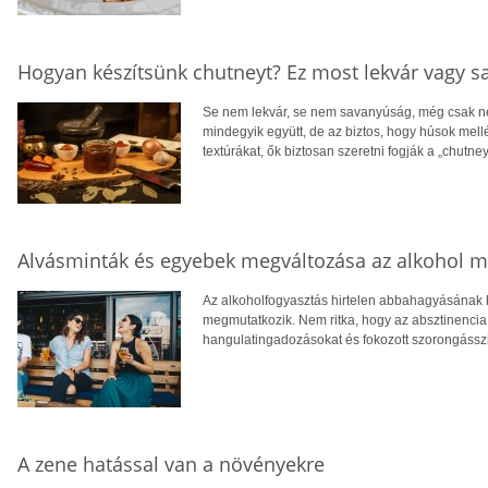
Hogyan készítsünk chutneyt? Ez most lekvár vagy 
Se nem lekvár, se nem savanyúság, még csak ne
mindegyik együtt, de az biztos, hogy húsok mellé 
textúrákat, ők biztosan szeretni fogják a „chutney”
Alvásminták és egyebek megváltozása az alkohol 
Az alkoholfogyasztás hirtelen abbahagyásának h
megmutatkozik. Nem ritka, hogy az absztinenci
hangulatingadozásokat és fokozott szorongásszi
A zene hatással van a növényekre