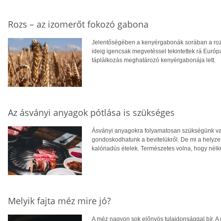
Rozs – az izomerőt fokozó gabona
Jelentőségében a kenyérgabonák sorában a rozs
ideig igencsak megvetéssel tekintettek rá Euró
táplálkozás meghatározó kenyérgabonája lett.
Az ásványi anyagok pótlása is szükséges
Ásványi anyagokra folyamatosan szükségünk van
gondoskodhatunk a bevitelükről. De mi a helyzet 
kalóriadús ételek. Természetes volna, hogy nélk
Melyik fajta méz mire jó?
A méz nagyon sok előnyös tulajdonsággal bír. A