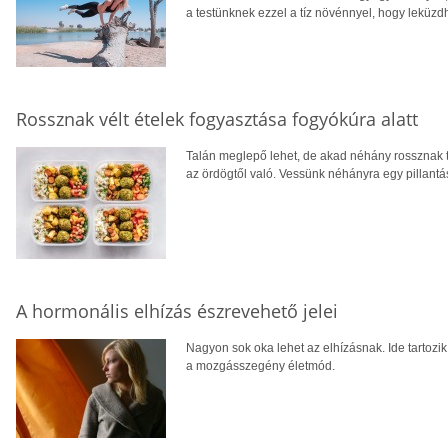
a testünknek ezzel a tíz növénnyel, hogy leküzdh
Rossznak vélt ételek fogyasztása fogyókúra alatt
Talán meglepő lehet, de akad néhány rossznak ti
az ördögtől való. Vessünk néhányra egy pillantás
A hormonális elhízás észrevehető jelei
Nagyon sok oka lehet az elhízásnak. Ide tartozik
a mozgásszegény életmód.