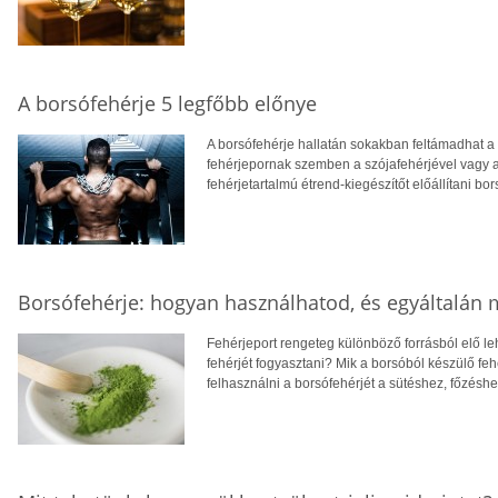
A borsófehérje 5 legfőbb előnye
A borsófehérje hallatán sokakban feltámadhat a 
fehérjepornak szemben a szójafehérjével vagy 
fehérjetartalmú étrend-kiegészítőt előállítani bo
Borsófehérje: hogyan használhatod, és egyáltalán m
Fehérjeport rengeteg különböző forrásból elő le
fehérjét fogyasztani? Mik a borsóból készülő f
felhasználni a borsófehérjét a sütéshez, főzésh