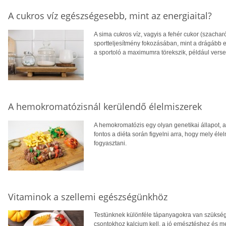
A cukros víz egészségesebb, mint az energiaital?
A sima cukros víz, vagyis a fehér cukor (szachar
sportteljesítmény fokozásában, mint a drágább e
a sportoló a maximumra törekszik, például vers
A hemokromatózisnál kerülendő élelmiszerek
A hemokromatózis egy olyan genetikai állapot, am
fontos a diéta során figyelni arra, hogy mely élel
fogyasztani.
Vitaminok a szellemi egészségünkhöz
Testünknek különféle tápanyagokra van szüksé
csontokhoz kalcium kell, a jó emésztéshez és 