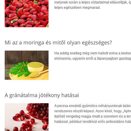
melynek során a teljes víztartalmat eltávolítják
teljes egészében megmarad.
Mi az a moringa és mitől olyan egészséges?
Ha eddig esetleg még nem hallott volna a kedve
elolvasnia, ugyanis erről a tápanyagban gazdag
A gránátalma jótékony hatásai
A perzsa eredetű gyümölcs néhányunknak talá
rendszeres részét képezi. Azon kívül, hogy „Aph
fejlődő rengeteg magja miatt a szerelem és a t
hatással, például rendkívül erős antioxidáns hatás