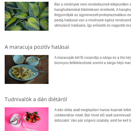
Bár a növények nem rendelkeznek kifejezetten a
hanghullámokat tökéletesen érzékelik. A hanghu
felgyorsítják az úgynevezett protoplazmatikus m
pedig hatással van a növények egész rendszeré
stimuláció hatására, így erősebb és nagyobb le
A maracuja pozitív hatásai
A maracuják két fő csoportja a sárga és a lila 
bizonyos feltételezések szerint a sárga héjú m
Tudnivalók a dán diétáról
A dán diéta alatt meglepően hamar kopnak lefelé a
csökkentése miatt. Bár rövid idő alatt szemreval
áldozatot. Van pár szigorú szabály, amit be kell 