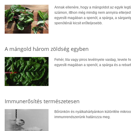
Annak ellenére, hogy a mángoldot az egyik legtá
számon, itthon még mindig nem annyira elterjedt
egyesíti magában a spenót, a spárga, a sárgarépa
spenóténál kicsit erőteljesebb.
A mángold három zöldség egyben
Fehér, lila vagy piros levélnyele vastag, levele 
egyesíti magában a spenót, a spárga és a rebarb
Immunerősítés természetesen
Bőrünkön és nyálkahártyánkon különféle mikroo
immunrendszerünk határozza meg.