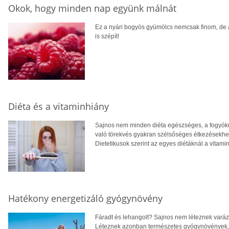
Okok, hogy minden nap együnk málnát
Ez a nyári bogyós gyümölcs nemcsak finom, de a
is szépít!
Diéta és a vitaminhiány
Sajnos nem minden diéta egészséges, a fogyókú
való törekvés gyakran szélsőséges étkezésekhez 
Dietetikusok szerint az egyes diétáknál a vitamin
Hatékony energetizáló gyógynövény
Fáradt és lehangolt? Sajnos nem léteznek varázsla
Léteznek azonban természetes gyógynövények, am