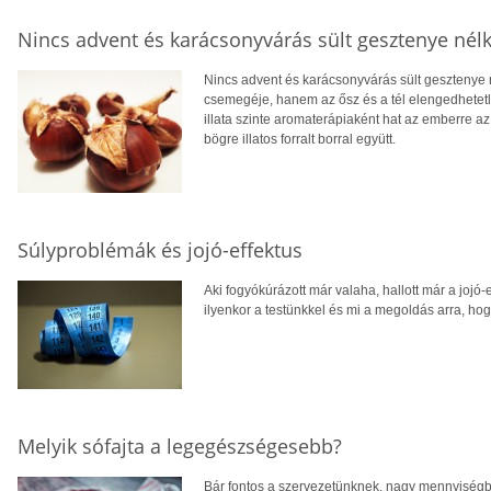
Nincs advent és karácsonyvárás sült gesztenye nélk
Nincs advent és karácsonyvárás sült gesztenye 
csemegéje, hanem az ősz és a tél elengedhetetle
illata szinte aromaterápiaként hat az emberre a
bögre illatos forralt borral együtt.
Súlyproblémák és jojó-effektus
Aki fogyókúrázott már valaha, hallott már a jojó-e
ilyenkor a testünkkel és mi a megoldás arra, hog
Melyik sófajta a legegészségesebb?
Bár fontos a szervezetünknek, nagy mennyiségbe