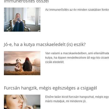
Immunerősítés ősszel
Az immunerősítés az év minden szakában fontos
Jó-e, ha a kutya macskaeledelt (is) eszik?
Van valami a macskaeledelben, ami ellenállhatat
kutya, ha éppen rendelkezésre áll egy kis cicaele
cicák eledelét.
Furcsán hangzik, mégis egészséges a csigagél
Elsőre talán kicsit furcsán hangozhat, mégis eg
máris mutatjuk, mi mindenre jó.