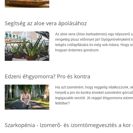
Segítség az aloe vera ápolásához
Az aloe vera (Aloe barbadensis) egy népszerű
rengeteg plusz előnnyel jár! Gyógynövényként ism
leégés csillapítására és még sok másra. Hogy s
hogyan érdemes gondozni.
Edzeni éhgyomorra? Pro és kontra
Ha azt szeretném, hogy reggelig vitatkozzunk, 
helyett a pro és kontra érveket szeretném górcs
legigazabb verziót. Jó reggel éhgyomorra edze
feltöltve?
Szarkopénia - Izomerő- és izomtömegvesztés a kor 