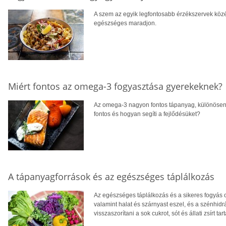
A szem az egyik legfontosabb érzékszervek közé t
egészséges maradjon.
Miért fontos az omega-3 fogyasztása gyerekeknek?
Az omega-3 nagyon fontos tápanyag, különösen 
fontos és hogyan segíti a fejlődésüket?
A tápanyagforrások és az egészséges táplálkozás
Az egészséges táplálkozás és a sikeres fogyás o
valamint halat és szárnyast eszel, és a szénhid
visszaszorítani a sok cukrot, sót és állati zsírt t