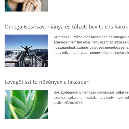
Omega-6 zsírsav: hiánya és túlzott bevitele is káros
Az omega-3 zsírsavhoz hasonlóan az omega-6 zsí
szervezet nem tud előállítani, ezért táplálkozás 
hozzájárulnak számos betegség megelőzéséhez
hogy milyen arányban, mennyiségben fogyasztj
Levegőtisztító növények a lakásban
Sok szobanövény nemcsak dekorációs céllal kerül
azonban sokan nem tudják, hogy mely növények
javítva közérzetünket.