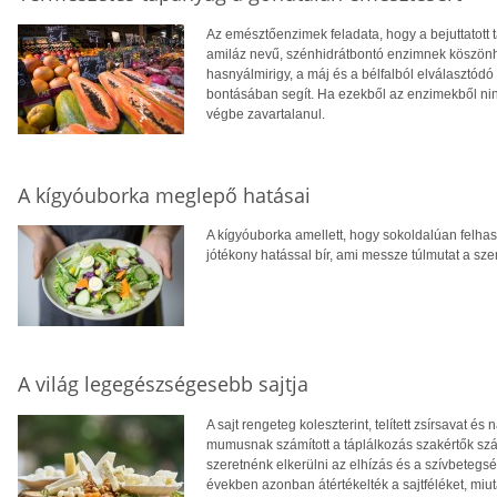
Az emésztőenzimek feladata, hogy a bejuttatott t
amiláz nevű, szénhidrátbontó enzimnek köszönh
hasnyálmirigy, a máj és a bélfalból elválasztód
bontásában segít. Ha ezekből az enzimekből ni
végbe zavartalanul.
A kígyóuborka meglepő hatásai
A kígyóuborka amellett, hogy sokoldalúan felha
jótékony hatással bír, ami messze túlmutat a sze
A világ legegészségesebb sajtja
A sajt rengeteg koleszterint, telített zsírsavat é
mumusnak számított a táplálkozás szakértők szá
szeretnénk elkerülni az elhízás és a szívbetegsé
években azonban átértékelték a sajtféléket, miutá