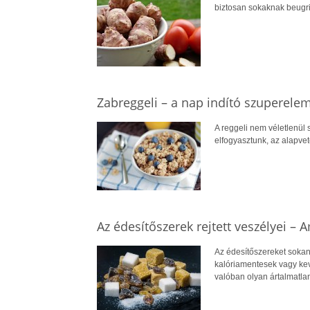
biztosan sokaknak beugri
Zabreggeli – a nap indító szuperele
A reggeli nem véletlenül
elfogyasztunk, az alapve
Az édesítőszerek rejtett veszélyei –
Az édesítőszereket sokan
kalóriamentesek vagy kev
valóban olyan ártalmatla