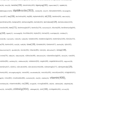
tápanyag(181),
tanulás(159),
ár(36),
tánc(26),
tanulmány(40),
tapasztalat(27),
táplálék(34),
táplálkozás(353),
lálékkiegészítő(25),
tárolás(29),
társ(27),
társadalom(50),
társaság(31),
tea(158),
tél(153),
vasz(87),
technika(46),
tej(88),
tejtermék(60),
telefon(49),
televízió(31),
terápia(92),
terhesség(96),
természet(129),
természetes(103),
ljesítmény(46),
termék(44),
test(171),
testmozgás(97),
rvezés(46),
testsúly(79),
testtartás(27),
tészta(39),
tevékenység(44),
pp(118),
tippek(27),
tisztaság(35),
tisztítás(44),
tojás(91),
torna(43),
torokfájás(32),
törődés(27),
tudatosság(115),
tudomány(106),
ténet(38),
trauma(31),
trükk(25),
tudás(30),
tudatos(46),
túlsúly(72),
tünet(139),
ra(78),
turmix(64),
túró(29),
tüdő(28),
tünetek(64),
türelem(47),
uborka(26),
újév(42),
ünnep(148),
ahasznosítás(37),
újszülött(26),
úszás(46),
Utazás(85),
Üdítő(26),
ülőmunka(27),
csora(79),
válás(24),
választás(29),
változás(48),
változatos(24),
várandósság(54),
város(24),
vas(64),
sárlás(85),
vashiány(31),
védekezés(28),
védelem(59),
vegán(48),
vegetáriánus(43),
vegyszer(28),
vércukorszint(108),
vérnyomás(125),
lemény(57),
vér(41),
vércukor(49),
vérkeringés(77),
rseny(46),
vérszegénység(34),
vese(46),
veszekedés(29),
veszély(45),
veszélyes(54),
világháló(41),
vitamin(406),
ág(34),
vírus(82),
viselkedés(86),
viszketés(30),
vita(34),
vitalitás(31),
víz(184),
aminhiány(33),
vitaminok(86),
vizsga(26),
vizsgálat(59),
zab(34),
zabkása(36),
zabpehely(36),
zöldség(304),
zsír(166),
ar(24),
zene(85),
zöldségek(32),
zsírégetés(46),
zsírsav(25)