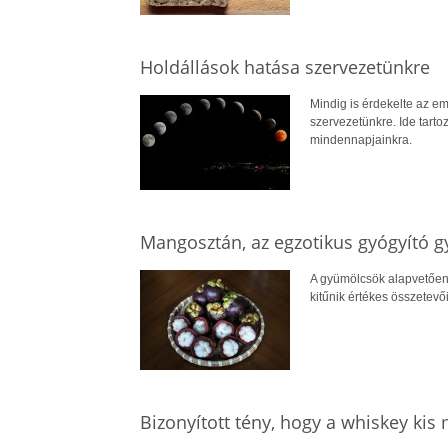
Holdállások hatása szervezetünkre
Mindig is érdekelte az e
szervezetünkre. Ide tarto
mindennapjainkra.
Mangosztán, az egzotikus gyógyító 
A gyümölcsök alapvetően
kitűnik értékes összetevő
Bizonyított tény, hogy a whiskey ki