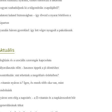
ielőtt elindulsz nyaralni, ezeket ellenőrizd a lakásban
ogyan szabaduljunk ki a túlgondolás csapdájából?
alatoni kaland biztonságban – így élvezd a nyarat felelősen a
ízparton
yaralás három gyerekkel: így lett végre nyugodt a pakolásunk
ktuális
eghízás és a szociális szorongás kapcsolata
ályaválasztás előtt – hasznos tippek a jó döntéshez
sontritkulás: mit tehetünk a megelőzés érdekében?
-vitamin nyáron is? Igen, és ennek több oka van, mint
ondolnánk
yáron sem elég a napsütés – a D-vitamin és a napkárosodott bőr
egenerálásának titkai