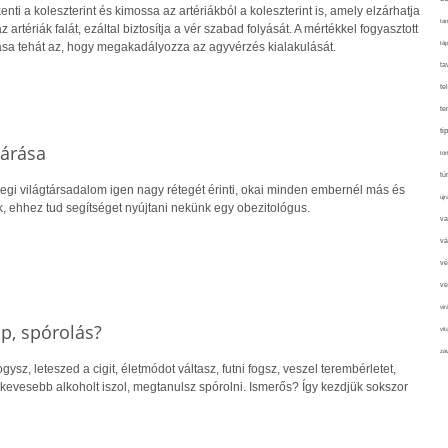
enti a koleszterint és kimossa az artériákból a koleszterint is, amely elzárhatja
tan
az artériák falát, ezáltal biztosítja a vér szabad folyását. A mértékkel fogyasztott
táp
ása tehát az, hogy megakadályozza az agyvérzés kialakulását.
ta
te
te
ti
tárása
tör
tú
legi világtársadalom igen nagy rétegét érinti, okai minden embernél más és
újr
, ehhez tud segítséget nyújtani nekünk egy obezitológus.
va
vá
vé
ve
vir
p, spórolás?
vit
zav
ogysz, leteszed a cigit, életmódot váltasz, futni fogsz, veszel terembérletet,
 kevesebb alkoholt iszol, megtanulsz spórolni. Ismerős? Így kezdjük sokszor