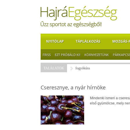
NYITÓLAP
TÁPLÁLKOZÁS
MOZGÁS-
FRISS
EZT PRÓBÁLD KI!
KÖRNYEZETÜNK
PÁRKAPCS
TALÁLATOK
fogyókúra
Cseresznye, a nyár hírnöke
Mindenki ismeri a cseresz
első gyümölcse, mely ne