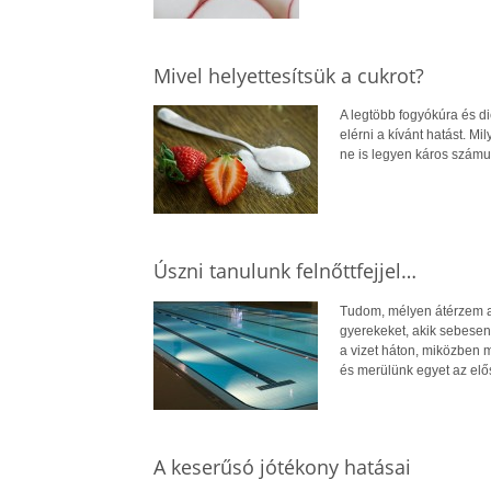
Mivel helyettesítsük a cukrot?
A legtöbb fogyókúra és di
elérni a kívánt hatást. M
ne is legyen káros szám
Úszni tanulunk felnőttfejjel…
Tudom, mélyen átérzem a 
gyerekeket, akik sebesen
a vizet háton, miközben 
és merülünk egyet az elő
A keserűsó jótékony hatásai