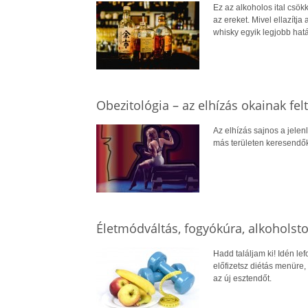
Ez az alkoholos ital csökk
az ereket. Mivel ellazítja 
whisky egyik legjobb hat
Obezitológia – az elhízás okainak fel
Az elhízás sajnos a jelen
más területen keresendők
Életmódváltás, fogyókúra, alkoholsto
Hadd találjam ki! Idén lef
előfizetsz diétás menüre,
az új esztendőt.