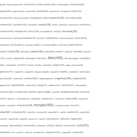
kikapcsolódás(106),
gés(25),
kiegyensúlyozott(26),
kihívás(43),
kimerültség(31),
kirándulás(84),
sgyerek(45),
kisgyermek(34),
kismama(38),
kitartás(50),
kockázat(34),
kocogás(24),
koffein(76),
kommunikáció(124),
koncentráció(94),
leszterin(76),
koleszterinszint(24),
kollagén(54),
konyha(149),
nditerem(51),
konfliktus(52),
kontroll(28),
kór(25),
kórház(29),
kórokozó(24),
kortizol(41),
könyv(106),
környezet(116),
zmetikum(40),
köhögés(40),
könyvajánló(24),
köret(30),
nyezetbarát(31),
környezetvédelem(78),
köröm(27),
kötődés(49),
következmény(33),
közérzet(43),
lekedés(26),
közösség(71),
közösségi média(27),
közösségi oldal(38),
kreatív(34),
kreativitás(79),
kritika(139),
kutatás(144),
kutya(100),
ém(62),
kultúra(36),
külföld(27),
kütyü(33),
lakás(65),
látás(34),
lélek(408),
z(42),
lazac(24),
légzés(49),
lehetőség(25),
lekvár(41),
lelki egészség(33),
levegő(42),
él(28),
Levendula(32),
leves(47),
lista(32),
liszt(36),
macska(33),
magány(42),
magas vérnyomás(28),
gnézium(70),
magvak(25),
magyar(25),
Magyarország(28),
magzat(25),
máj(60),
mandula(33),
marketing(31),
megelőzés(164),
sszázs(45),
medence(24),
meditáció(89),
megbetegedés(24),
megfázás(89),
glepetés(28),
megoldás(89),
melatonin(29),
meleg(74),
mellékhatás(24),
memória(72),
mennyiség(26),
nstruáció(50),
mentális(48),
mentális egészség(86),
menü(28),
méregtelenítés(48),
mese(40),
z(92),
migrén(27),
mindennapok(34),
minőség(33),
mobiltelefon(27),
modern(24),
módszer(68),
mogyoró(31),
mozgás(405),
motiváció(144),
sás(31),
mosoly(27),
mozgásforma(25),
mozi(42),
nka(182),
munkahely(92),
műtét(38),
művészet(29),
nagyszülő(27),
nap(35),
napfény(54),
napirend(35),
pozás(37),
napsütés(38),
naptej(32),
narancs(27),
nasi(31),
nassolás(41),
nátha(44),
negatív(50),
nyár(201),
nő(106),
növény(112),
hézség(36),
népszerű(42),
nevelés(83),
nevetés(30),
nők(42),
nyugalom(102),
aralás(90),
nyári szünet(27),
nyelv(26),
nyomelem(33),
nyugtató(29),
nyújtás(45),