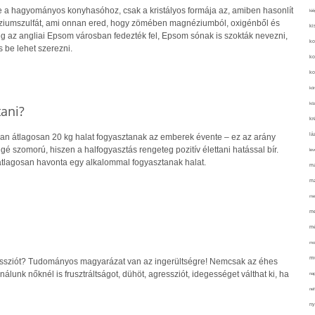
 a hagyományos konyhasóhoz, csak a kristályos formája az, amiben hasonlít
kié
ziumszulfát, ami onnan ered, hogy zömében magnéziumból, oxigénből és
ki
leg az angliai Epsom városban fedezték fel, Epsom sónak is szokták nevezni,
ko
 be lehet szerezni.
ko
ko
kör
köz
tani?
kr
lá
n átlagosan 20 kg halat fogyasztanak az emberek évente – ez az arány
ggé szomorú, hiszen a halfogyasztás rengeteg pozitív élettani hatással bír.
lev
lagosan havonta egy alkalommal fogyasztanak halat.
ma
ma
me
me
mé
mo
mu
essziót? Tudományos magyarázat van az ingerültségre! Nemcsak az éhes
, nálunk nőknél is frusztráltságot, dühöt, agressziót, idegességet válthat ki, ha
na
ne
ny