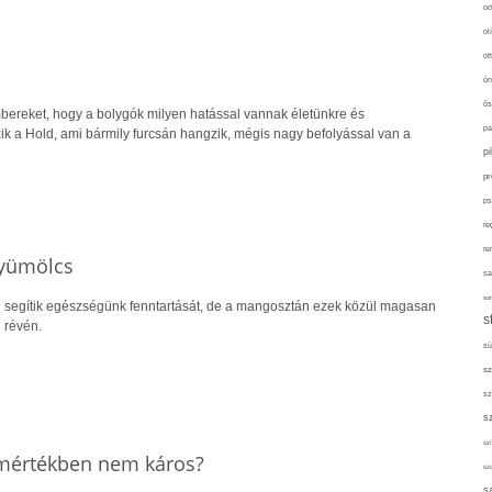
od
ol
ot
ön
ős
mbereket, hogy a bolygók milyen hatással vannak életünkre és
pa
zik a Hold, ami bármily furcsán hangzik, mégis nagy befolyással van a
p
pr
ps
re
re
gyümölcs
sa
sor
 segítik egészségünk fenntartását, de a mangosztán ezek közül magasan
s
i révén.
sü
sz
sz
s
szí
s mértékben nem káros?
sz
s