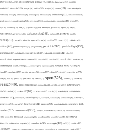
afigyelés(52),
ok(36),
okostelefon(57),
oktatás(40),
olaj(50),
olajos magvak(34),
olcsó(33),
olvasás(101),
orvos(164),
ívaolaj(42),
omega-3(31),
online(52),
orrfolyás(24),
orvostudomány(26),
thon(111),
önbizalom(122),
óvoda(26),
öltözködés(35),
önállóság(27),
önbecsülés(36),
önbizalomhiány(28),
önismeret(113),
értékelés(44),
önfejlesztés(59),
önkifejezés(26),
öregedés(46),
öröm(69),
z(109),
őszinteség(34),
ötlet(37),
pajzsmirigy(53),
pakolás(30),
panasz(25),
paprika(28),
pár(27),
párkapcsolat(241),
radicsom(52),
páratartalom(27),
pattanás(30),
pénz(74),
piac(27),
ihenés(210),
pizza(25),
pollen(32),
popcorn(35),
por(26),
pozitív(83),
prevenció(25),
probiotikum(37),
psziché(290),
pszichológia(230),
obléma(142),
problémamegoldás(27),
program(60),
recept(131),
zichológus(67),
puffadás(34),
pulzus(45),
rák(69),
reakció(33),
reflux(31),
generáció(46),
regenerálódás(28),
reggel(39),
reggeli(89),
reklám(39),
relaxáció(81),
rendszer(24),
Rost(131),
ndszeres(41),
rizs(34),
rozmaring(24),
rugalmasság(24),
ruha(42),
rutin(47),
sajt(67),
segítség(100),
séta(107),
láta(78),
sejt(27),
sérülés(58),
siker(67),
sírás(27),
smink(37),
só(70),
sport(528),
ozat(33),
sör(26),
spenót(27),
spiritualitás(28),
spórolás(37),
sportoló(31),
strand(35),
tressz(446),
sütemény(94),
stresszkezelés(53),
stresszoldás(34),
súly(25),
súlyzó(24),
szabadidő(142),
tés(91),
sütőtök(25),
szabadság(47),
szabály(25),
szabályok(24),
szájhigiénia(24),
akember(140),
szakítás(27),
Számítógép(46),
száraz(24),
szédülés(35),
székrekedés(25),
Szem(54),
Szénhidrát(181),
emélyiség(94),
szerelem(156),
szemét(32),
szépség(52),
szépségápolás(26),
szervezet(306),
zeretet(207),
szex(27),
szexualitás(25),
szezon(34),
szilveszter(48),
szív(109),
n(28),
színek(36),
szívbetegség(32),
szocializáció(30),
szódabikarbóna(35),
szokás(79),
szorongás(178),
okások(33),
szolárium(24),
szoptatás(33),
szórakozás(45),
szőlő(25),
szülés(70),
zülő(203),
tanács(161),
szülők(25),
szűrővizsgálat(34),
tablet(44),
takarítás(50),
támogatás(36),