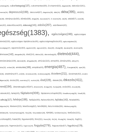
cukorbetegség(137),
orbeteg(25),
cukormentes(69),
D-vitamin(53),
daganat(36),
dekoráció(41),
diéta(395),
depresszió(199),
mencia(34),
desszert(67),
diagnózis(28),
diák(24),
dió(50),
dohányzás(92),
at(38),
döntés(58),
drága(26),
duzzanat(27),
E-vitamin(25),
eb(26),
ebéd(57),
ecet(38),
edzés(267),
édesség(141),
es(42),
édesítőszer(43),
edzőterem(42),
egészség(1383),
egészséges(246),
egészséges
etmód(100),
egészséges táplálkozás(45),
egészségmegőrzés(43),
egészségtelen(32),
észségügy(27),
egyensúly(63),
egyetem(30),
egyszerű(31),
éhes(30),
éhség(38),
éjszaka(33),
ekcéma(26),
életmód(444),
elmiszer(142),
élet(114),
elengedés(29),
életkor(30),
életminőség(30),
etmódváltás(109),
elhízás(110),
elme(93),
életvitel(28),
elfogadás(30),
élmény(55),
előny(37),
energia(487),
emésztés(166),
árás(32),
ember(38),
empátia(43),
Energiaital(29),
eper(30),
érzelem(211),
ő(36),
eredmény(47),
erő(36),
érrendszer(36),
érzékenység(36),
érzelmek(42),
érzelmi
étkezés(411),
étel(228),
elligencia(28),
érzés(39),
esemény(27),
eszköz(28),
ételek(39),
trend(194),
evés(92),
étrendkiegészítő(47),
étterem(24),
étvágy(34),
Európa(28),
évszak(28),
fájdalom(308),
cebook(42),
fahéj(43),
fájdalomcsillapító(39),
fáradékonyság(30),
fáradt(28),
fehérje(198),
radtság(117),
fejfájás(93),
fejlődés(142),
fejlesztés(44),
feladat(46),
félelem(115),
dolgozás(24),
felelősség(62),
felnőtt(66),
felszívódás(56),
féltékenység(26),
fertőzés(101),
töltődés(29),
fenntarthatóság(29),
fény(36),
fényvédelem(28),
férfi(86),
fertőtlenítés(31),
film(111),
szültség(82),
fiatal(39),
figyelem(69),
finom(26),
fitt(34),
fittség(34),
fizikai(25),
fog(51),
fogyás(279),
fogyókúra(178),
gadalom(25),
fogmosás(41),
fogorvos(24),
fogyasztás(67),