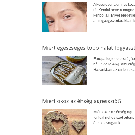
A keserűsónak nincs köze
rá. Kémiai neve a magné
kénből áll. Mivel eredeti
amit gyógyszertárakban is
Miért egészséges több halat fogyasz
Európa legtöbb országába
nálunk alig 4 kg, ami elé
Hazánkban az emberek át
Miért okoz az éhség agressziót?
Miért okoz az éhség agr
férfival nehéz szót érteni
éhesek vagyunk.