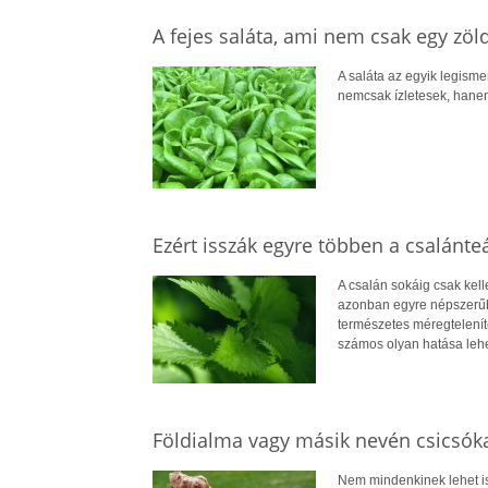
A fejes saláta, ami nem csak egy zöl
A saláta az egyik legisme
nemcsak ízletesek, hanem
Ezért isszák egyre többen a csalánte
A csalán sokáig csak kel
azonban egyre népszerűbb
természetes méregtelenítő
számos olyan hatása lehe
Földialma vagy másik nevén csicsóka
Nem mindenkinek lehet is