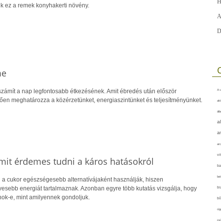
H
k ez a remek konyhakerti növény.
A
D
me
 számít a nap legfontosabb étkezésének. Amit ébredés után először
A-v
tően meghatározza a közérzetünket, energiaszintünket és teljesítményünket.
akt
áll
a
a
arc
vi
 Amit érdemes tudni a káros hatásokról
ba
bet
 a cukor egészségesebb alternatívájaként használják, hiszen
esebb energiát tartalmaznak. Azonban egyre több kutatás vizsgálja, hogy
bi
nok-e, mint amilyennek gondoljuk.
bő
cig
csí