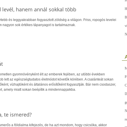
M
d levél, hanem annál sokkal több
H
B
rtebb és leggyakrabban fogyasztott zöldség a világon. Friss, ropogós levelei
 nagyon sok értékes tápanyagot is tartalmaznak.
v
N
A
át
M
lemetlen gyomnövényként élt az emberek fejében, az utóbbi években
P
 lett az egészségtudatos életmódot követők körében. A csalánteát sokan
ként, vízhajtóként és általános erősítőként fogyasztják. Bár nem csodaszer,
C
t, amely miatt sokan beépítik a mindennapjaikba.
D
g
N
, te ismered?
r
merős a földialma kifejezés, de ha azt mondom, hogy csicsóka, akkor