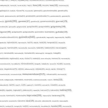
folyadék(119),
khagyma(47),
folsav(25),
folyadékbevitel(40),
folyadékfogyasztás(45),
főzés(149),
futás(132),
yadékpótlás(29),
fontos(25),
forralt bor(26),
Föld(27),
friss(44),
futóverseny(32),
ggőség(112),
fürdő(26),
fűszer(79),
fűszerek(28),
gabona(42),
gasztronómia(58),
genetika(45),
tén(32),
gluténmentes(34),
gomba(53),
gondolat(43),
gondolkodás(71),
gondoskodás(33),
gyakorlat(29),
gyerek(260),
gyermek(179),
gyerekek(117),
ász(31),
gyerekkor(32),
gyereknevelés(83),
gyógynövény(149),
ermekkor(36),
gyertya(28),
gyógyászat(36),
gyógyítás(69),
gyógymód(50),
ógyszer(165),
gyulladás(126),
gyógytea(40),
gyógyulás(85),
gyomor(62),
Gyömbér(66),
gyümölcs(340),
ulladáscsökkentő(102),
gyümölcslé(28),
hagyma(28),
hagyomány(36),
haj(85),
hangulat(112),
ápolás(36),
hajhullás(44),
hajmosás(24),
hal(70),
hála(25),
halál(39),
hányás(25),
yinger(25),
harmónia(69),
hasmenés(35),
hasznos(24),
hatás(84),
hatékony(52),
házasság(64),
i(27),
háziállat(48),
házimunka(28),
háztartás(43),
hétköznap(24),
hétvége(25),
hideg(80),
dratálás(69),
higiénia(52),
hit(26),
hízás(77),
hobbi(62),
home office(26),
hormon(79),
hormonok(25),
rmonrendszer(24),
hozzáállás(31),
hőmérséklet(44),
hőség(36),
hulladék(33),
humor(24),
hús(86),
húsvét(36),
idő(111),
ő(30),
idegrendszer(75),
időbeosztás(32),
időjárás(69),
idős(24),
illat(30),
illóolaj(77),
immunrendszer(315),
munerősítés(30),
immunerősítő(36),
influenza(45),
információ(33),
iskola(123),
er(29),
intelligencia(28),
internet(64),
inzulin(42),
inzulinrezisztencia(35),
írás(27),
olakezdés(25),
ital(75),
ivás(27),
íz(39),
izgalom(27),
izom(91),
izomzat(24),
ízület(54),
járvány(35),
kalória(193),
ték(89),
jóga(56),
Joghurt(67),
jótékony(41),
kaland(28),
kalcium(71),
kálium(50),
kapcsolat(209),
karácsony(174),
masz(30),
kamilla(41),
Kánikula(59),
káposzta(24),
kávé(125),
ácsonyfa(25),
karantén(34),
káros(53),
keksz(29),
kellemetlen(29),
kenyér(32),
képesség(28),
kezelés(166),
dés(31),
kerékpár(25),
keringés(26),
kert(52),
kertészkedés(26),
készülődés(24),
kézmosás(28),