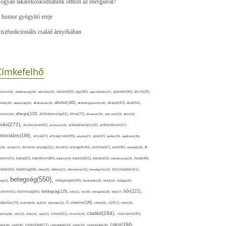
ogyan takarékoskodhatunk otthon az energiával?
 humor gyógyító ereje
iszfunkcionális család árnyékában
Címkefelhő
ajándék(95),
itamin(36),
adalékanyag(28),
adomány(26),
advent(40),
agy(80),
agyműködés(27),
akció(39),
alkohol(182),
ivitás(30),
alapanyag(30),
alkalmazás(28),
alkoholfogyasztás(36),
állapot(43),
állat(54),
allergia(122),
attartás(33),
állóképesség(42),
Alma(72),
almaecet(26),
aloe vera(33),
álom(34),
lvás(272),
alvászavar(66),
aminosav(33),
antibakteriális(42),
antibiotikum(47),
ntioxidáns(198),
anyagcsere(99),
anya(67),
anyuka(27),
apa(42),
ápolás(29),
applikáció(26),
ásványi anyag(111),
(29),
arcbőr(27),
ásványi anyagok(40),
asztma(47),
autó(46),
avokádó(36),
B-
tamin(41),
baba(82),
baktérium(89),
balaton(34),
baleset(51),
banán(53),
bántalmazás(24),
barát(48),
rátok(50),
barátság(58),
béke(29),
bélflóra(37),
bélrendszer(33),
bemelegítés(24),
beszélgetés(61),
betegség(550),
eg(34),
betegségek(39),
bevásárlás(28),
bicikli(25),
biológia(25),
bőr(221),
boldogság(125),
zalom(41),
biztonság(66),
bolt(31),
bor(36),
borogatás(28),
böjt(27),
C-vitamin(120),
rápolás(70),
brokkoli(29),
buli(24),
bűntudat(32),
cékla(28),
cél(57),
célok(30),
család(284),
aretta(38),
cikk(24),
Cink(24),
cipő(37),
citrom(61),
citromfű(26),
csecsemő(45),
cukor(194),
pés(26),
csoki(35),
csokoládé(71),
csomagolás(24),
csont(33),
csontritkulás(36),