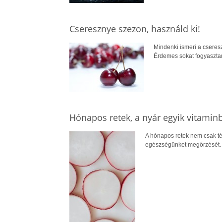
Cseresznye szezon, használd ki!
Mindenki ismeri a csereszn
Érdemes sokat fogyasztan
Hónapos retek, a nyár egyik vitami
A hónapos retek nem csak té
egészségünket megőrzését.