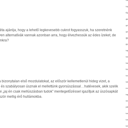
fo
fol
fü
glu
gy
éta ajánlja, hogy a lehető legkevesebb cukrot fogyasszuk, ha szeretnénk
gy
ilyen alternatívák vannak azonban arra, hogy élvezhessük az édes ízeket, de
gy
unkra?
gy
haj
hán
ház
hi
ho
bizonytalan első mozdulatokat, az először kellemetlenül hideg vizet, a
hűt
 és szabályosan úsznak el mellettünk gyorsúszással…hatévesek, akik szelik
im
mi „jaj én csak mellúszásban tudok” mentegetőzéssel igazítjuk az úszósapkát
ing
ször mellig érő hullámokba.
isk
já
ka
kar
kér