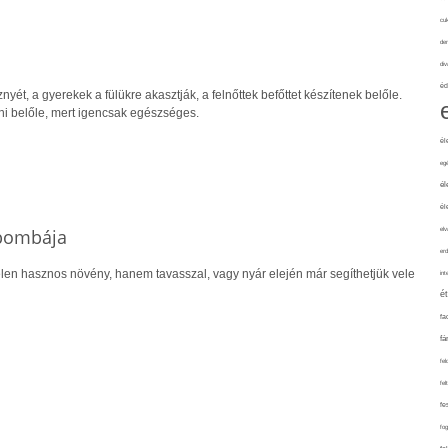
cuk
de
div
éd
yét, a gyerekek a fülükre akasztják, a felnőttek befőttet készítenek belőle.
i belőle, mert igencsak egészséges.
él
eg
él
él
nbombája
elv
erd
len hasznos növény, hanem tavasszal, vagy nyár elején már segíthetjük vele
int
é
fa
fá
fel
fel
fe
fo