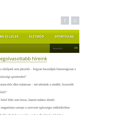
ME ÉS LÉLEK
ÉLETMÓD
SPORTVILÁG
Legolvasottabb híreink
z edzőpark nem játszótér – hogyan használjuk biztonságosan a
özösségi sporttereket?
arancsbőr ellen tudatosan – mit tehetünk a simább, feszesebb
őrért?
 belső béke nem luxus, hanem tudatos döntés
 magnézium szerepe a szervezet egészséges működésében