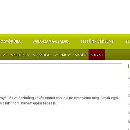
FOGYÓKÚRA
BABA-MAMA-CSALÁD
TESTÜNK VÉDELME
EL
OLAT
SPIRITUÁLIS
SZABADIDŐ
VÉLEMÉNY
AJÁNLÓ
BULVÁR
A
k
N
nyét, és valószínűleg kevés ember van, aki ne evett volna még. A nyár egyik
m csak finom, hanem egészséges is.
b
A
A