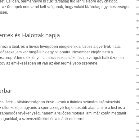
fo
ét. És igen, bármennyire is cuki társaság tud lenni elsőre egy chatgpt,
e: az ünnepek nem arról kell szóljanak, hogy valaki kizárólag egy mesterséges
fol
ssen.
fü
glu
gy
ntek és Halottak napja
gy
gy
ezi a tájat, és a hűvös levegőben megjelenik a füst és a gyertyák illata,
gy
 időszaka, amikor megállunk egy pillanatra. November elején nem a
haj
szerep. A temetők fényei, a mécsesek pislákolása, a virágok halk üzenete
hán
ogy az emlékezésben ott van az élet legmélyebb szeretete.
ház
hi
ho
orban
hűt
im
 a játék – általánosságban értve – csak a fiatalok számára szórakoztató.
ing
 ellenkezője, ugyanis a sport az egyik legfontosabb alap, amire a test és a
isk
zabadidős tevékenység, hanem a fejlődés motorja, ami már korán megtanít
já
agunkkal, a szervezetünkkel és a másik emberrel.
ka
kar
kér