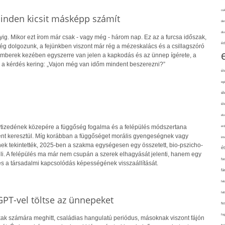
cuk
inden kicsit másképp számít
de
div
g. Mikor ezt írom már csak - vagy még - három nap. Ez az a furcsa időszak,
éd
még dolgozunk, a fejünkben viszont már rég a mézeskalács és a csillagszóró
 emberek kezében egyszerre van jelen a kapkodás és az ünnep ígérete, a
a kérdés kering: „Vajon még van időm mindent beszerezni?”
él
eg
él
él
elv
vtizedének közepére a függőség fogalma és a felépülés módszertana
erd
nt keresztül. Míg korábban a függőséget morális gyengeségnek vagy
int
nek tekintették, 2025-ben a szakma egységesen egy összetett, bio-pszicho-
é
eli. A felépülés ma már nem csupán a szerek elhagyását jelenti, hanem egy
fa
t és a társadalmi kapcsolódás képességének visszaállítását.
fá
fel
fel
PT-vel töltse az ünnepeket
fe
fo
k számára meghitt, családias hangulatú periódus, másoknak viszont fájón