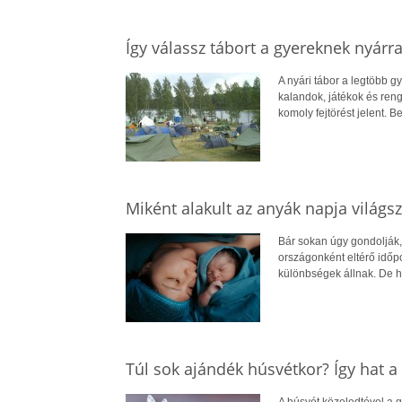
Így válassz tábort a gyereknek nyár
A nyári tábor a legtöbb g
kalandok, játékok és ren
komoly fejtörést jelent.
Miként alakult az anyák napja világsz
Bár sokan úgy gondolják,
országonként eltérő időpon
különbségek állnak. De 
Túl sok ajándék húsvétkor? Így hat a 
A húsvét közeledtével a gy