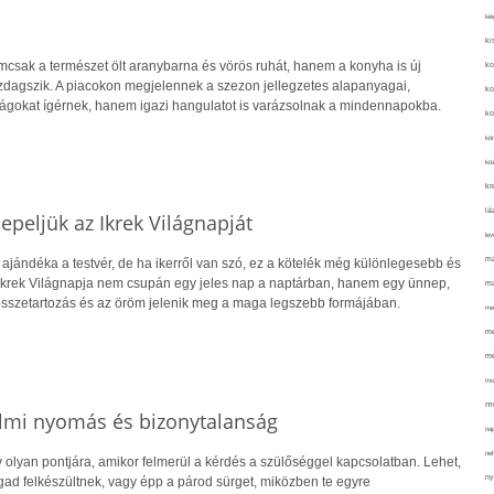
kié
ki
csak a természet ölt aranybarna és vörös ruhát, hanem a konyha is új
ko
dagszik. A piacokon megjelennek a szezon jellegzetes alapanyagai,
ko
gokat ígérnek, hanem igazi hangulatot is varázsolnak a mindennapokba.
ko
kör
köz
kr
lá
peljük az Ikrek Világnapját
lev
ma
ajándéka a testvér, de ha ikerről van szó, ez a kötelék még különlegesebb és
 Ikrek Világnapja nem csupán egy jeles nap a naptárban, hanem egy ünnep,
ma
összetartozás és az öröm jelenik meg a maga legszebb formájában.
me
me
mé
mo
mu
almi nyomás és bizonytalanság
na
ne
 olyan pontjára, amikor felmerül a kérdés a szülőséggel kapcsolatban. Lehet,
ny
d felkészültnek, vagy épp a párod sürget, miközben te egyre