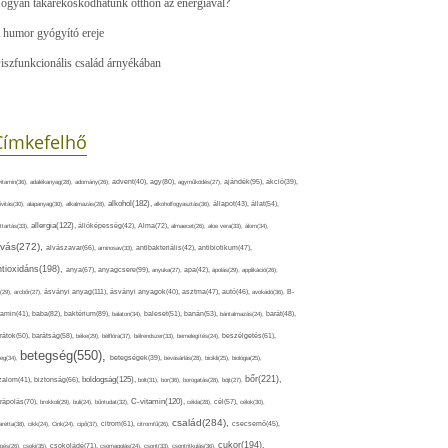
ogyan takarékoskodhatunk otthon az energiával?
 humor gyógyító ereje
iszfunkcionális család árnyékában
Címkefelhő
ajándék(95),
itamin(36),
adalékanyag(28),
adomány(26),
advent(40),
agy(80),
agyműködés(27),
akció(39),
alkohol(182),
ivitás(30),
alapanyag(30),
alkalmazás(28),
alkoholfogyasztás(36),
állapot(43),
állat(54),
allergia(122),
attartás(33),
állóképesség(42),
Alma(72),
almaecet(26),
aloe vera(33),
álom(34),
lvás(272),
alvászavar(66),
aminosav(33),
antibakteriális(42),
antibiotikum(47),
ntioxidáns(198),
anyagcsere(99),
anya(67),
anyuka(27),
apa(42),
ápolás(29),
applikáció(26),
ásványi anyag(111),
(29),
arcbőr(27),
ásványi anyagok(40),
asztma(47),
autó(46),
avokádó(36),
B-
tamin(41),
baba(82),
baktérium(89),
balaton(34),
baleset(51),
banán(53),
bántalmazás(24),
barát(48),
rátok(50),
barátság(58),
béke(29),
bélflóra(37),
bélrendszer(33),
bemelegítés(24),
beszélgetés(61),
betegség(550),
eg(34),
betegségek(39),
bevásárlás(28),
bicikli(25),
biológia(25),
bőr(221),
boldogság(125),
zalom(41),
biztonság(66),
bolt(31),
bor(36),
borogatás(28),
böjt(27),
C-vitamin(120),
rápolás(70),
brokkoli(29),
buli(24),
bűntudat(32),
cékla(28),
cél(57),
célok(30),
család(284),
aretta(38),
cikk(24),
Cink(24),
cipő(37),
citrom(61),
citromfű(26),
csecsemő(45),
cukor(194),
pés(26),
csoki(35),
csokoládé(71),
csomagolás(24),
csont(33),
csontritkulás(36),