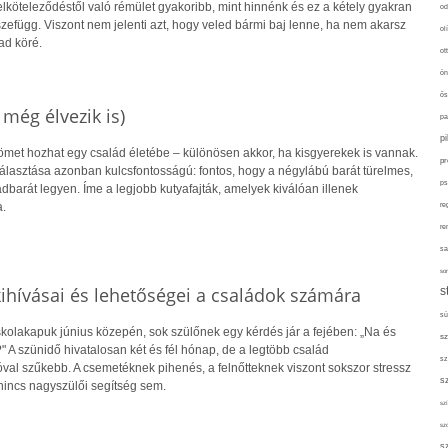
lköteleződéstől való rémület gyakoribb, mint hinnénk és ez a kétely gyakran
od
szefügg. Viszont nem jelenti azt, hogy veled bármi baj lenne, ha nem akarsz
ol
d köré.
ot
ön
ős
 még élvezik is)
pa
p
römet hozhat egy család életébe – különösen akkor, ha kisgyerekek is vannak.
pr
választása azonban kulcsfontosságú: fontos, hogy a négylábú barát türelmes,
ps
ládbarát legyen. Íme a legjobb kutyafajták, amelyek kiválóan illenek
.
re
re
sa
sor
 kihívásai és lehetőségei a családok számára
s
sü
olakapuk június közepén, sok szülőnek egy kérdés jár a fejében: „Na és
sz
" A szünidő hivatalosan két és fél hónap, de a legtöbb család
sz
val szűkebb. A csemetéknek pihenés, a felnőtteknek viszont sokszor stressz
s
nincs nagyszülői segítség sem.
szí
sz
s