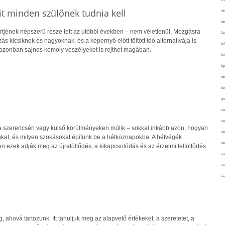
it minden szülőnek tudnia kell
tan
táp
rtjének népszerű része lett az utóbbi években – nem véletlenül. Mozgásra
ta
s kicsiknek és nagyoknak, és a képernyő előtt töltött idő alternatívája is
te
s azonban sajnos komoly veszélyeket is rejthet magában.
te
ti
tör
tú
újr
va
vá
a szerencsén vagy külső körülményeken múlik – sokkal inkább azon, hogyan
vé
nkat, és milyen szokásokat építünk be a hétköznapokba. A hétvégék
ve
n ezek adják meg az újratöltődés, a kikapcsolódás és az érzelmi feltöltődés
vir
vit
zav
 ahová tartozunk. Itt tanuljuk meg az alapvető értékeket, a szeretetet, a