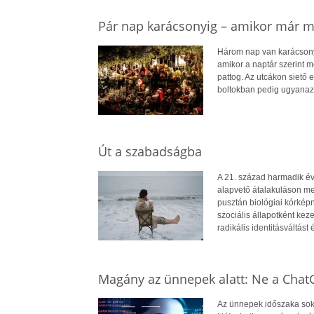
Pár nap karácsonyig – amikor már m
Három nap van karácsonyi
amikor a naptár szerint 
pattog. Az utcákon siető
boltokban pedig ugyanaz 
Út a szabadságba
A 21. század harmadik é
alapvető átalakuláson me
pusztán biológiai kórkép
szociális állapotként kez
radikális identitásváltás
Magány az ünnepek alatt: Ne a ChatG
Az ünnepek időszaka soka