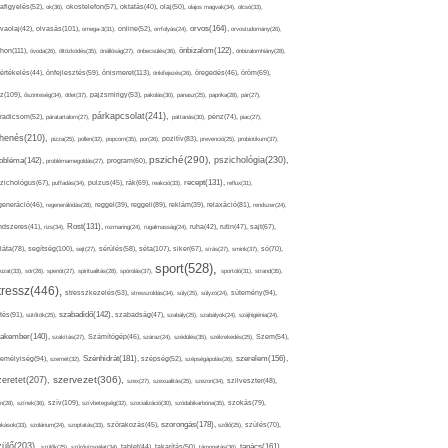
afigyelés(52),
ok(36),
okostelefon(57),
oktatás(40),
olaj(50),
olajos magvak(34),
olcsó(33),
olvasás(101),
orvos(164),
ívaolaj(42),
omega-3(31),
online(52),
orrfolyás(24),
orvostudomány(26),
thon(111),
önbizalom(122),
óvoda(26),
öltözködés(35),
önállóság(27),
önbecsülés(36),
önbizalomhiány(28),
önismeret(113),
értékelés(44),
önfejlesztés(59),
önkifejezés(26),
öregedés(46),
öröm(69),
z(109),
őszinteség(34),
ötlet(37),
pajzsmirigy(53),
pakolás(30),
panasz(25),
paprika(28),
pár(27),
párkapcsolat(241),
radicsom(52),
páratartalom(27),
pattanás(30),
pénz(74),
piac(27),
ihenés(210),
pizza(25),
pollen(32),
popcorn(35),
por(26),
pozitív(83),
prevenció(25),
probiotikum(37),
psziché(290),
pszichológia(230),
obléma(142),
problémamegoldás(27),
program(60),
recept(131),
zichológus(67),
puffadás(34),
pulzus(45),
rák(69),
reakció(33),
reflux(31),
generáció(46),
regenerálódás(28),
reggel(39),
reggeli(89),
reklám(39),
relaxáció(81),
rendszer(24),
Rost(131),
ndszeres(41),
rizs(34),
rozmaring(24),
rugalmasság(24),
ruha(42),
rutin(47),
sajt(67),
segítség(100),
séta(107),
láta(78),
sejt(27),
sérülés(58),
siker(67),
sírás(27),
smink(37),
só(70),
sport(528),
ozat(33),
sör(26),
spenót(27),
spiritualitás(28),
spórolás(37),
sportoló(31),
strand(35),
tressz(446),
sütemény(94),
stresszkezelés(53),
stresszoldás(34),
súly(25),
súlyzó(24),
szabadidő(142),
tés(91),
sütőtök(25),
szabadság(47),
szabály(25),
szabályok(24),
szájhigiénia(24),
akember(140),
szakítás(27),
Számítógép(46),
száraz(24),
szédülés(35),
székrekedés(25),
Szem(54),
Szénhidrát(181),
emélyiség(94),
szerelem(156),
szemét(32),
szépség(52),
szépségápolás(26),
szervezet(306),
zeretet(207),
szex(27),
szexualitás(25),
szezon(34),
szilveszter(48),
szív(109),
n(28),
színek(36),
szívbetegség(32),
szocializáció(30),
szódabikarbóna(35),
szokás(79),
szorongás(178),
okások(33),
szolárium(24),
szoptatás(33),
szórakozás(45),
szőlő(25),
szülés(70),
zülő(203),
tanács(161),
szülők(25),
szűrővizsgálat(34),
tablet(44),
takarítás(50),
támogatás(36),