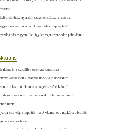
alatoni kaland biztonságban – így élvezd a nyarat felelősen a
ízparton
ielőtt elindulsz nyaralni, ezeket ellenőrizd a lakásban
ogyan szabaduljunk ki a túlgondolás csapdájából?
yaralás három gyerekkel: így lett végre nyugodt a pakolásunk
ktuális
eghízás és a szociális szorongás kapcsolata
ályaválasztás előtt – hasznos tippek a jó döntéshez
sontritkulás: mit tehetünk a megelőzés érdekében?
-vitamin nyáron is? Igen, és ennek több oka van, mint
ondolnánk
yáron sem elég a napsütés – a D-vitamin és a napkárosodott bőr
egenerálásának titkai