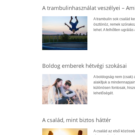
A trambulinhasználat veszélyei – Am
A trambulin sok család ke
ösztönöz, remek szórakozá
lehet. A felhőtlen ugrálá
Boldog emberek hétvégi szokásai
A boldogság nem (csak) 
alakítjuk a mindennapjai
különösen fontosak, hisze
lehetőségét.
A család, mint biztos háttér
A család az első közösség,