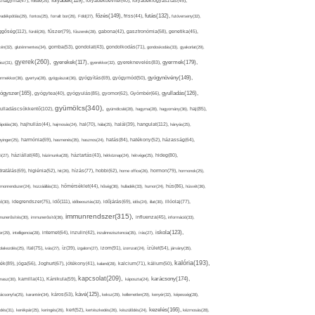
folyadék(119),
khagyma(47),
folsav(25),
folyadékbevitel(40),
folyadékfogyasztás(45),
főzés(149),
futás(132),
yadékpótlás(29),
fontos(25),
forralt bor(26),
Föld(27),
friss(44),
futóverseny(32),
ggőség(112),
fürdő(26),
fűszer(79),
fűszerek(28),
gabona(42),
gasztronómia(58),
genetika(45),
tén(32),
gluténmentes(34),
gomba(53),
gondolat(43),
gondolkodás(71),
gondoskodás(33),
gyakorlat(29),
gyerek(260),
gyermek(179),
gyerekek(117),
ász(31),
gyerekkor(32),
gyereknevelés(83),
gyógynövény(149),
ermekkor(36),
gyertya(28),
gyógyászat(36),
gyógyítás(69),
gyógymód(50),
ógyszer(165),
gyulladás(126),
gyógytea(40),
gyógyulás(85),
gyomor(62),
Gyömbér(66),
gyümölcs(340),
ulladáscsökkentő(102),
gyümölcslé(28),
hagyma(28),
hagyomány(36),
haj(85),
hangulat(112),
ápolás(36),
hajhullás(44),
hajmosás(24),
hal(70),
hála(25),
halál(39),
hányás(25),
yinger(25),
harmónia(69),
hasmenés(35),
hasznos(24),
hatás(84),
hatékony(52),
házasság(64),
i(27),
háziállat(48),
házimunka(28),
háztartás(43),
hétköznap(24),
hétvége(25),
hideg(80),
dratálás(69),
higiénia(52),
hit(26),
hízás(77),
hobbi(62),
home office(26),
hormon(79),
hormonok(25),
rmonrendszer(24),
hozzáállás(31),
hőmérséklet(44),
hőség(36),
hulladék(33),
humor(24),
hús(86),
húsvét(36),
idő(111),
ő(30),
idegrendszer(75),
időbeosztás(32),
időjárás(69),
idős(24),
illat(30),
illóolaj(77),
immunrendszer(315),
munerősítés(30),
immunerősítő(36),
influenza(45),
információ(33),
iskola(123),
er(29),
intelligencia(28),
internet(64),
inzulin(42),
inzulinrezisztencia(35),
írás(27),
olakezdés(25),
ital(75),
ivás(27),
íz(39),
izgalom(27),
izom(91),
izomzat(24),
ízület(54),
járvány(35),
kalória(193),
ték(89),
jóga(56),
Joghurt(67),
jótékony(41),
kaland(28),
kalcium(71),
kálium(50),
kapcsolat(209),
karácsony(174),
masz(30),
kamilla(41),
Kánikula(59),
káposzta(24),
kávé(125),
ácsonyfa(25),
karantén(34),
káros(53),
keksz(29),
kellemetlen(29),
kenyér(32),
képesség(28),
kezelés(166),
dés(31),
kerékpár(25),
keringés(26),
kert(52),
kertészkedés(26),
készülődés(24),
kézmosás(28),