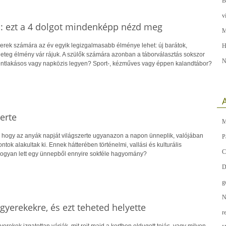
B
v
ra: ezt a 4 dolgot mindenképp nézd meg
M
yerek számára az év egyik legizgalmasabb élménye lehet: új barátok,
H
geteg élmény vár rájuk. A szülők számára azonban a táborválasztás sokszor
N
 Bentlakásos vagy napközis legyen? Sport-, kézműves vagy éppen kalandtábor?
A
erte
M
 hogy az anyák napját világszerte ugyanazon a napon ünneplik, valójában
P
tok alakultak ki. Ennek hátterében történelmi, vallási és kulturális
C
hogyan lett egy ünnepből ennyire sokféle hagyomány?
D
g
N
gyerekekre, és ezt teheted helyette
r
erekek izgatottan várják, mit rejt majd a kertben eldugott tojás, vagy milyen