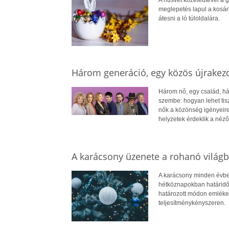
meglepetés lapul a kosár
átesni a ló túloldalára.
Három generáció, egy közös újrakez
Három nő, egy család, há
szembe: hogyan lehet tisz
nők a közönség igényeire
helyzetek érdeklik a néző
A karácsony üzenete a rohanó világ
A karácsony minden évben
hétköznapokban határidők
határozott módon emlékez
teljesítménykényszeren.