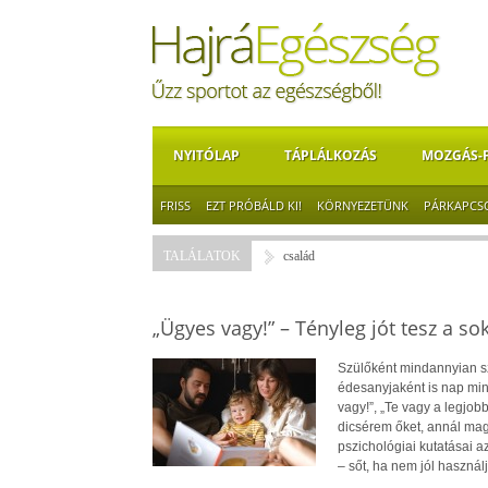
NYITÓLAP
TÁPLÁLKOZÁS
MOZGÁS-
FRISS
EZT PRÓBÁLD KI!
KÖRNYEZETÜNK
PÁRKAPCS
TALÁLATOK
család
„Ügyes vagy!” – Tényleg jót tesz a so
Szülőként mindannyian s
édesanyjaként is nap min
vagy!”, „Te vagy a legjob
dicsérem őket, annál mag
pszichológiai kutatásai 
– sőt, ha nem jól használj