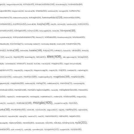
kikapcsolódás(106),
gés(25),
kiegyensúlyozott(26),
kihívás(43),
kimerültség(31),
kirándulás(84),
sgyerek(45),
kisgyermek(34),
kismama(38),
kitartás(50),
kockázat(34),
kocogás(24),
koffein(76),
kommunikáció(124),
koncentráció(94),
leszterin(76),
koleszterinszint(24),
kollagén(54),
konyha(149),
nditerem(51),
konfliktus(52),
kontroll(28),
kór(25),
kórház(29),
kórokozó(24),
kortizol(41),
könyv(106),
környezet(116),
zmetikum(40),
köhögés(40),
könyvajánló(24),
köret(30),
nyezetbarát(31),
környezetvédelem(78),
köröm(27),
kötődés(49),
következmény(33),
közérzet(43),
lekedés(26),
közösség(71),
közösségi média(27),
közösségi oldal(38),
kreatív(34),
kreativitás(79),
kritika(139),
kutatás(144),
kutya(100),
ém(62),
kultúra(36),
külföld(27),
kütyü(33),
lakás(65),
látás(34),
lélek(408),
z(42),
lazac(24),
légzés(49),
lehetőség(25),
lekvár(41),
lelki egészség(33),
levegő(42),
él(28),
Levendula(32),
leves(47),
lista(32),
liszt(36),
macska(33),
magány(42),
magas vérnyomás(28),
gnézium(70),
magvak(25),
magyar(25),
Magyarország(28),
magzat(25),
máj(60),
mandula(33),
marketing(31),
megelőzés(164),
sszázs(45),
medence(24),
meditáció(89),
megbetegedés(24),
megfázás(89),
glepetés(28),
megoldás(89),
melatonin(29),
meleg(74),
mellékhatás(24),
memória(72),
mennyiség(26),
nstruáció(50),
mentális(48),
mentális egészség(86),
menü(28),
méregtelenítés(48),
mese(40),
z(92),
migrén(27),
mindennapok(34),
minőség(33),
mobiltelefon(27),
modern(24),
módszer(68),
mogyoró(31),
mozgás(405),
motiváció(144),
sás(31),
mosoly(27),
mozgásforma(25),
mozi(42),
nka(182),
munkahely(92),
műtét(38),
művészet(29),
nagyszülő(27),
nap(35),
napfény(54),
napirend(35),
pozás(37),
napsütés(38),
naptej(32),
narancs(27),
nasi(31),
nassolás(41),
nátha(44),
negatív(50),
nyár(201),
nő(106),
növény(112),
hézség(36),
népszerű(42),
nevelés(83),
nevetés(30),
nők(42),
nyugalom(102),
aralás(90),
nyári szünet(27),
nyelv(26),
nyomelem(33),
nyugtató(29),
nyújtás(45),