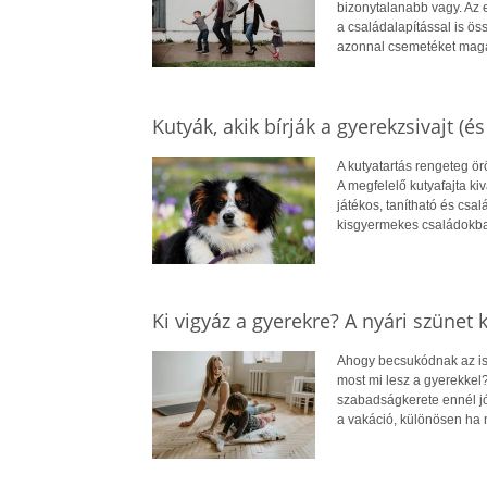
bizonytalanabb vagy. Az e
a családalapítással is ös
azonnal csemetéket maga
Kutyák, akik bírják a gyerekzsivajt (és
A kutyatartás rengeteg ö
A megfelelő kutyafajta ki
játékos, tanítható és csa
kisgyermekes családokba
Ki vigyáz a gyerekre? A nyári szünet
Ahogy becsukódnak az isk
most mi lesz a gyerekkel?
szabadságkerete ennél jó
a vakáció, különösen ha 