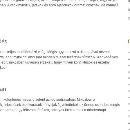
H
ban. A csokinyuszik, játékok és apró ajándékok örömet okoznak, de könnyű
A
D
dés
rom teljesen különböző világ. Mégis ugyanazzal a dilemmával néznek
A-v
ta lapot nyitni ott, ahol már minden fejezet lezártnak tűnik? A Szenvedélyes
akt
 épít, miközben ügyesen érzékeli, hogy milyen konfliktusok és érzelmi
áll
ket.
a
a
arc
ban
vi
ba
 különleges megállót jelent az idő sodrásában. Miközben a
, értesítések és elvárások irányítják figyelmünket, az ünnep csendes, mégis
bet
tet arra, hogy léteznek értékek, amelyek túlmutatnak a mindennapi
bi
bő
cig
csí