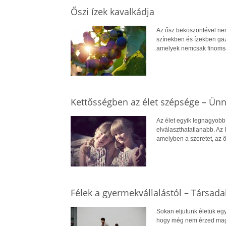
Őszi ízek kavalkádja
Az ősz beköszöntével nem
színekben és ízekben gaz
amelyek nemcsak finomsá
Kettősségben az élet szépsége – Ünne
Az élet egyik legnagyobb 
elválaszthatatlanabb. Az
amelyben a szeretet, az 
Félek a gyermekvállalástól – Társad
Sokan eljutunk életük egy
hogy még nem érzed maga