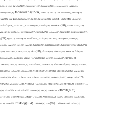
tápanyag(181),
tanulás(159),
ár(36),
tánc(26),
tanulmány(40),
tapasztalat(27),
táplálék(34),
táplálkozás(353),
lálékkiegészítő(25),
tárolás(29),
társ(27),
társadalom(50),
társaság(31),
tea(158),
tél(153),
vasz(87),
technika(46),
tej(88),
tejtermék(60),
telefon(49),
televízió(31),
terápia(92),
terhesség(96),
természet(129),
természetes(103),
ljesítmény(46),
termék(44),
test(171),
testmozgás(97),
rvezés(46),
testsúly(79),
testtartás(27),
tészta(39),
tevékenység(44),
pp(118),
tippek(27),
tisztaság(35),
tisztítás(44),
tojás(91),
torna(43),
torokfájás(32),
törődés(27),
tudatosság(115),
tudomány(106),
ténet(38),
trauma(31),
trükk(25),
tudás(30),
tudatos(46),
túlsúly(72),
tünet(139),
ra(78),
turmix(64),
túró(29),
tüdő(28),
tünetek(64),
türelem(47),
uborka(26),
újév(42),
ünnep(148),
ahasznosítás(37),
újszülött(26),
úszás(46),
Utazás(85),
Üdítő(26),
ülőmunka(27),
csora(79),
válás(24),
választás(29),
változás(48),
változatos(24),
várandósság(54),
város(24),
vas(64),
sárlás(85),
vashiány(31),
védekezés(28),
védelem(59),
vegán(48),
vegetáriánus(43),
vegyszer(28),
vércukorszint(108),
vérnyomás(125),
lemény(57),
vér(41),
vércukor(49),
vérkeringés(77),
rseny(46),
vérszegénység(34),
vese(46),
veszekedés(29),
veszély(45),
veszélyes(54),
világháló(41),
vitamin(406),
ág(34),
vírus(82),
viselkedés(86),
viszketés(30),
vita(34),
vitalitás(31),
víz(184),
aminhiány(33),
vitaminok(86),
vizsga(26),
vizsgálat(59),
zab(34),
zabkása(36),
zabpehely(36),
zöldség(304),
zsír(166),
ar(24),
zene(85),
zöldségek(32),
zsírégetés(46),
zsírsav(25)