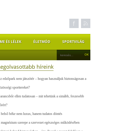
ME ÉS LÉLEK
ÉLETMÓD
SPORTVILÁG
Legolvasottabb híreink
z edzőpark nem játszótér – hogyan használjuk biztonságosan a
özösségi sporttereket?
arancsbőr ellen tudatosan – mit tehetünk a simább, feszesebb
őrért?
 belső béke nem luxus, hanem tudatos döntés
 magnézium szerepe a szervezet egészséges működésében