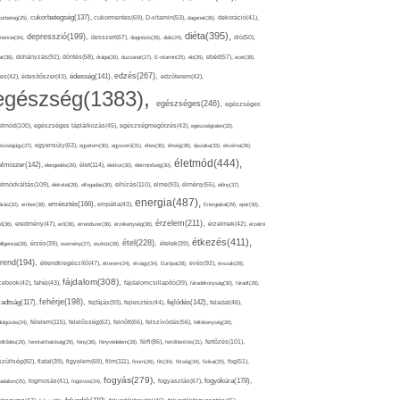
cukorbetegség(137),
orbeteg(25),
cukormentes(69),
D-vitamin(53),
daganat(36),
dekoráció(41),
diéta(395),
depresszió(199),
mencia(34),
desszert(67),
diagnózis(28),
diák(24),
dió(50),
dohányzás(92),
at(38),
döntés(58),
drága(26),
duzzanat(27),
E-vitamin(25),
eb(26),
ebéd(57),
ecet(38),
edzés(267),
édesség(141),
es(42),
édesítőszer(43),
edzőterem(42),
egészség(1383),
egészséges(246),
egészséges
etmód(100),
egészséges táplálkozás(45),
egészségmegőrzés(43),
egészségtelen(32),
észségügy(27),
egyensúly(63),
egyetem(30),
egyszerű(31),
éhes(30),
éhség(38),
éjszaka(33),
ekcéma(26),
életmód(444),
elmiszer(142),
élet(114),
elengedés(29),
életkor(30),
életminőség(30),
etmódváltás(109),
elhízás(110),
elme(93),
életvitel(28),
elfogadás(30),
élmény(55),
előny(37),
energia(487),
emésztés(166),
árás(32),
ember(38),
empátia(43),
Energiaital(29),
eper(30),
érzelem(211),
ő(36),
eredmény(47),
erő(36),
érrendszer(36),
érzékenység(36),
érzelmek(42),
érzelmi
étkezés(411),
étel(228),
elligencia(28),
érzés(39),
esemény(27),
eszköz(28),
ételek(39),
trend(194),
evés(92),
étrendkiegészítő(47),
étterem(24),
étvágy(34),
Európa(28),
évszak(28),
fájdalom(308),
cebook(42),
fahéj(43),
fájdalomcsillapító(39),
fáradékonyság(30),
fáradt(28),
fehérje(198),
radtság(117),
fejfájás(93),
fejlődés(142),
fejlesztés(44),
feladat(46),
félelem(115),
dolgozás(24),
felelősség(62),
felnőtt(66),
felszívódás(56),
féltékenység(26),
fertőzés(101),
töltődés(29),
fenntarthatóság(29),
fény(36),
fényvédelem(28),
férfi(86),
fertőtlenítés(31),
film(111),
szültség(82),
fiatal(39),
figyelem(69),
finom(26),
fitt(34),
fittség(34),
fizikai(25),
fog(51),
fogyás(279),
fogyókúra(178),
gadalom(25),
fogmosás(41),
fogorvos(24),
fogyasztás(67),