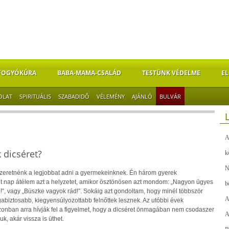
FOGYÓKÚRA
BABA-MAMA-CSALÁD
TESTÜNK VÉDELME
EL
OLAT
SPIRITUÁLIS
SZABADIDŐ
VÉLEMÉNY
AJÁNLÓ
BULVÁR
A
k dicséret?
k
N
zeretnénk a legjobbat adni a gyermekeinknek. Én három gyerek
t nap átélem azt a helyzetet, amikor ösztönösen azt mondom: „Nagyon ügyes
b
b!”, vagy „Büszke vagyok rád!”. Sokáig azt gondoltam, hogy minél többször
A
abiztosabb, kiegyensúlyozottabb felnőttek lesznek. Az utóbbi évek
azonban arra hívják fel a figyelmet, hogy a dicséret önmagában nem csodaszer
A
uk, akár vissza is üthet.