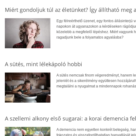
Miért gondoljuk túl az életünket? Így állítható meg 
Egy félreérthető üzenet, egy fontos állásinterjú 
napokon át ugyanazokon a kérdéseken rágódjunk
közelebb a megfelelő lépéshez. Miért vagyunk ha
ragadjunk bele a folyamatos agyalásba?
A sütés, mint lélekápoló hobbi
A sütés nemcsak finom végeredményt, hanem lelki f
jelenlét és a sikerélmény együttesen hozzájáru
megtalálni a nyugalmat a mindennapok rohaná
A szellemi alkony első sugarai: a korai demencia f
A demencia nem egyetlen konkrét betegség, han
fokozatos és visszafordíthatatlan hanyatlását je