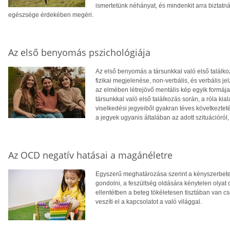
ismertetünk néhányat, és mindenkit arra biztatná
egészsége érdekében megéri.
Az első benyomás pszichológiája
Az első benyomás a társunkkal való első találkozá
fizikai megjelenése, non-verbális, és verbális j
az elmében létrejövő mentális kép egyik formája
társunkkal való első találkozás során, a róla kiala
viselkedési jegyeiből gyakran téves következte
a jegyek ugyanis általában az adott szituációró
Az OCD negatív hatásai a magánéletre
Egyszerű meghatározása szerint a kényszerbete
gondolni, a feszültség oldására kénytelen olyat 
ellentétben a beteg tökéletesen tisztában van c
veszíti el a kapcsolatot a való világgal.