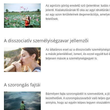
Az agnózis görög eredetű szó (jelentése: tudás né
jelenti. Kialakulásának fő oka az agyi struktúrá
az agy azon területeinek degenerációja, amelyek
felelősek.
A disszociatív személyiségzavar jellemzői
Az általános eset az a disszociatív személyiség
a másik jelenlétével, ismeri, és ezzel együtt tud
teljesen mások a személyiségjegyei is.
A szorongás fajtái
Bármilyen fajta szorongástól is szenvedünk, a j
kezelhetőek. A szorongászavarból való teljes gyó
annyira, hogy az egyén képes legyen visszatérni