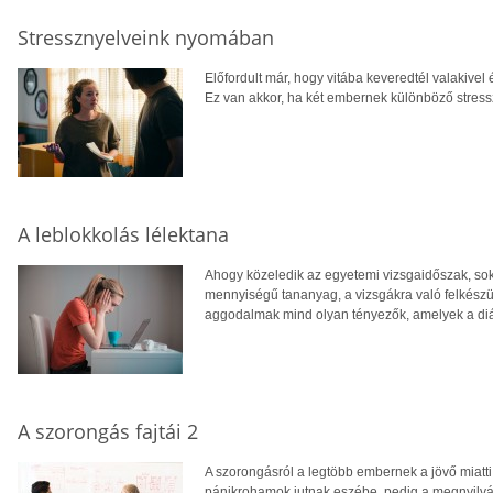
Stressznyelveink nyomában
Előfordult már, hogy vitába keveredtél valakivel
Ez van akkor, ha két embernek különböző stress
A leblokkolás lélektana
Ahogy közeledik az egyetemi vizsgaidőszak, sok 
mennyiségű tananyag, a vizsgákra való felkés
aggodalmak mind olyan tényezők, amelyek a di
A szorongás fajtái 2
A szorongásról a legtöbb embernek a jövő miatt
pánikrohamok jutnak eszébe, pedig a megnyilvá