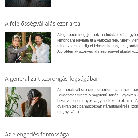
A felelősségvállalás ezer arca
A legtöbben megijjednek, ha indulatokról, egyén
kimondani egyfajta út a változás felé. Miért? Mer
mindaz, amit eddig el lehetett hessegetni gondol
A problémák szőnyeg alá seprésével akadályozzu
A generalizált szorongás fogságában
A generalizált szorongás (generalizált szorongá
Jellegzetes tünete a nagyfokú, tartós – gyakra
bizonyos események vagy cselekedetek miatt. A 
gyakran testi panaszokban (fáradtságérzés, izom
megnyilvánul.
Az elengedés fontossága