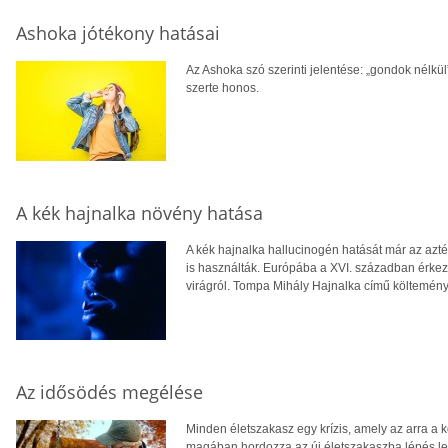
Ashoka jótékony hatásai
Az Ashoka szó szerinti jelentése: „gondok nélkül
szerte honos.
A kék hajnalka növény hatása
A kék hajnalka hallucinogén hatását már az azték
is használták. Európába a XVI. században érkeze
virágról. Tompa Mihály Hajnalka című költemén
Az idősödés megélése
Minden életszakasz egy krízis, amely az arra a k
magában hordozza az új életszakaszba lépés le