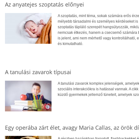
Az anyatejes szoptatás előnyei
A szoptatás, mint téma, sokak számára erős érzel
mélyebb társadalmi és személyes kérdéseket is 
szoptatás tápláló szerepét hangsúlyozzák, miköz
nemcsak étkezés, hanem a csecsemő számára biz
is jelent, ami nem mérhető vagy kontrollálható, 
és kimutatható.
A tanulási zavarok típusai
A tanulási zavarok komplex jelenségek, amelye
szociális interakciókra is hatással vannak. A ci
küzdő gyermekek jellemző tüneteit, amelyek sz
Egy operába zárt élet, avagy Maria Callas, az örök d
A részben hazánkban forgatott, flashbackekkel é