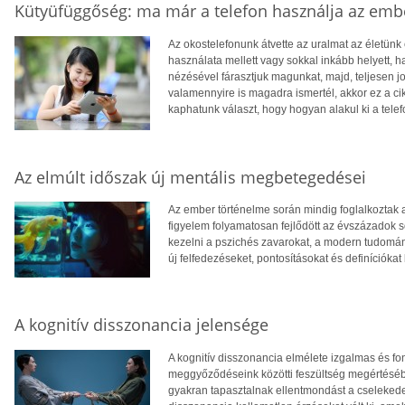
Kütyüfüggőség: ma már a telefon használja az emb
Az okostelefonunk átvette az uralmat az életünk 
használata mellett vagy sokkal inkább helyett, h
nézésével fárasztjuk magunkat, majd, teljesen 
valamennyire is magadra ismertél, akkor ez a ci
kaphatunk választ, hogy hogyan alakul ki a tele
Az elmúlt időszak új mentális megbetegedései
Az ember történelme során mindig foglalkoztak a
figyelem folyamatosan fejlődött az évszázadok s
kezelni a pszichés zavarokat, a modern tudomá
új felfedezéseket, pontosításokat és definíciók
A kognitív disszonancia jelensége
A kognitív disszonancia elmélete izgalmas és fo
meggyőződéseink közötti feszültség megértéséb
gyakran tapasztalnak ellentmondást a cselekedet