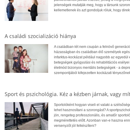
jelenségek mutatják meg, hogy a társunk szorong,
kellemetlenek és azt gondoljuk róluk, hogy dire
A családi szocializáció hiánya
A családban-lét nem csupán a felnövő generáció
házasságban és családban élő személyek egészsé
infarktus-kockázat például nagyobb az egyedül élő
betegségek gyógyulási és rehabilitációs esélyei
életmód bizonyos mentális betegségek - a depre
szempontjából kifejezetten kockázati tényezőne
Sport és pszichológia. Kéz a kézben járnak, vagy mí
Sportolóként hogyan viseli el valaki a szélsős
lehet hasznosítani a szorongást? A sportpszicho
jön, rengeteg professzionális, és amatőr sporto
megmérettetés előtt. Azonban van-e haszna enn
versenyzőt jól felkészíteni?