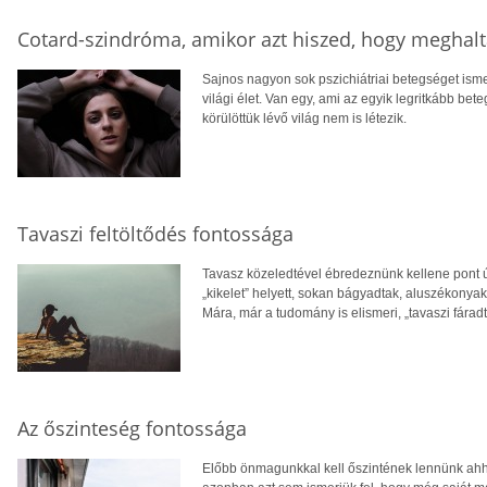
Cotard-szindróma, amikor azt hiszed, hogy meghalt
Sajnos nagyon sok pszichiátriai betegséget ismer
világi élet. Van egy, ami az egyik legritkább bet
körülöttük lévő világ nem is létezik.
Tavaszi feltöltődés fontossága
Tavasz közeledtével ébredeznünk kellene pont úg
„kikelet” helyett, sokan bágyadtak, aluszékonyak
Mára, már a tudomány is elismeri, „tavaszi fáradt
Az őszinteség fontossága
Előbb önmagunkkal kell őszintének lennünk ahh