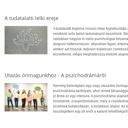
A tudatalatti lelki ereje
A tudatalatti fogalma hosszú ideje foglalkoztat
rendkívül erős belső tartományról beszélünk. B
valójában nagyon is valós pszichológiai folyamat
dolgozó háttérrendszer: állandóan figyel, értelme
amikor azt hisszük, teljesen tudatosan cselekszü
közvetlenül, mégis meghatározza életünk alapve
Utazás önmagunkhoz - A pszichodrámáról
Nemrég belevágtam egy nagy utazásba önmagam
pszichodráma tanfolyam, ahol remek társasággal
jó téma ez egy interjúra. A pszichodráma alapve
önismereti- (csoport)módszer, mely a cselekvése
érzelmek tudatosításán, a belátáson alapul. Az 
beszélgettem egy jót erről a kaland lehetőségről