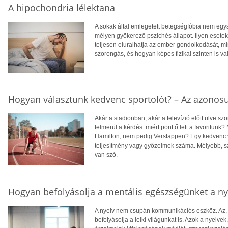
A hipochondria lélektana
A sokak által emlegetett betegségfóbia nem egy
mélyen gyökerező pszichés állapot. Ilyen esetek
teljesen eluralhatja az ember gondolkodását, min
szorongás, és hogyan képes fizikai szinten is va
Hogyan választunk kedvenc sportolót? – Az azonosu
Akár a stadionban, akár a televízió előtt ülve s
felmerül a kérdés: miért pont ő lett a favoritunk
Hamilton, nem pedig Verstappen? Egy kedvenc v
teljesítmény vagy győzelmek száma. Mélyebb, s
van szó.
Hogyan befolyásolja a mentális egészségünket a n
A nyelv nem csupán kommunikációs eszköz. Az
befolyásolja a lelki világunkat is. Azok a nyelv