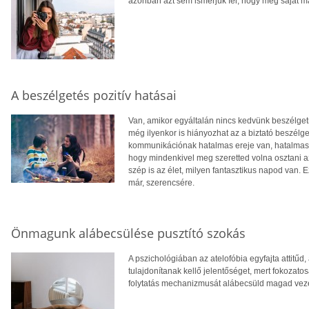
azonban azt sem ismerjük fel, hogy még saját mag
A beszélgetés pozitív hatásai
Van, amikor egyáltalán nincs kedvünk beszélget
még ilyenkor is hiányozhat az a biztató beszélge
kommunikációnak hatalmas ereje van, hatalmas j
hogy mindenkivel meg szeretted volna osztani az
szép is az élet, milyen fantasztikus napod van. 
már, szerencsére.
Önmagunk alábecsülése pusztító szokás
A pszichológiában az atelofóbia egyfajta attitűd
tulajdonítanak kellő jelentőséget, mert fokozato
folytatás mechanizmusát alábecsüld magad vezet