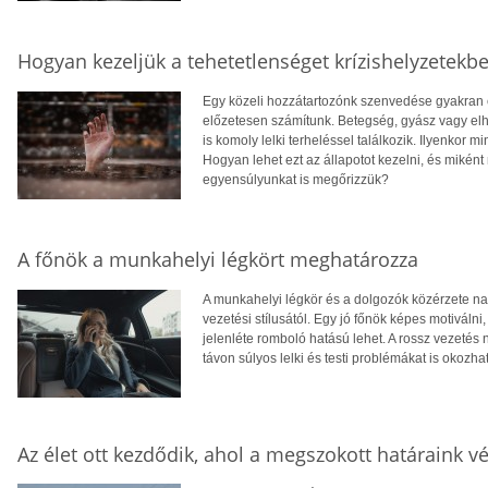
Hogyan kezeljük a tehetetlenséget krízishelyzetekb
Egy közeli hozzátartozónk szenvedése gyakran er
előzetesen számítunk. Betegség, gyász vagy elh
is komoly lelki terheléssel találkozik. Ilyenkor 
Hogyan lehet ezt az állapotot kezelni, és mikén
egyensúlyunkat is megőrizzük?
A főnök a munkahelyi légkört meghatározza
A munkahelyi légkör és a dolgozók közérzete n
vezetési stílusától. Egy jó főnök képes motiválni
jelenléte romboló hatású lehet. A rossz vezeté
távon súlyos lelki és testi problémákat is okozh
Az élet ott kezdődik, ahol a megszokott határaink v