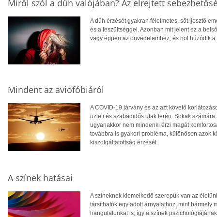
Miről szól a düh valójában? Az elrejtett sebezhetős
A düh érzését gyakran félelmetes, sőt ijesztő e
és a feszültséggel. Azonban mit jelent ez a be
vagy éppen az önvédelemhez, és hol húzódik a h
Mindent az aviofóbiáról
A COVID-19 járvány és az azt követő korlátozáso
üzleti és szabadidős utak terén. Sokak számára
ugyanakkor nem mindenki érzi magát komfortosan 
továbbra is gyakori probléma, különösen azok kör
kiszolgáltatottság érzését.
A színek hatásai
A színeknek kiemelkedő szerepük van az életün
társíthatók egy adott árnyalathoz, mint bármely
hangulatunkat is, így a színek pszichológiájána