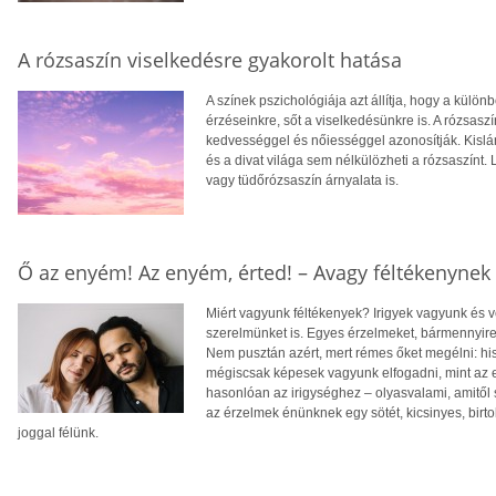
A rózsaszín viselkedésre gyakorolt hatása
A színek pszichológiája azt állítja, hogy a külö
érzéseinkre, sőt a viselkedésünkre is. A rózsasz
kedvességgel és nőiességgel azonosítják. Kislá
és a divat világa sem nélkülözheti a rózsaszínt.
vagy tüdőrózsaszín árnyalata is.
Ő az enyém! Az enyém, érted! – Avagy féltékenynek 
Miért vagyunk féltékenyek? Irigyek vagyunk és vé
szerelmünket is. Egyes érzelmeket, bármennyire 
Nem pusztán azért, mert rémes őket megélni: his
mégiscsak képesek vagyunk elfogadni, mint az emb
hasonlóan az irigységhez – olyasvalami, amitő
az érzelmek énünknek egy sötét, kicsinyes, birto
joggal félünk.