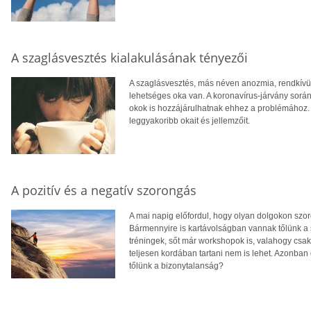
A szaglásvesztés kialakulásának tényezői
A szaglásvesztés, más néven anozmia, rendkívül
lehetséges oka van. A koronavírus-járvány során
okok is hozzájárulhatnak ehhez a problémához.
leggyakoribb okait és jellemzőit.
A pozitív és a negatív szorongás
A mai napig előfordul, hogy olyan dolgokon szor
Bármennyire is kartávolságban vannak tőlünk a s
tréningek, sőt már workshopok is, valahogy csak 
teljesen kordában tartani nem is lehet. Azonban
tőlünk a bizonytalanság?