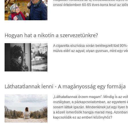
orvosi értelemben 60-65 éves korra teszi az idős
Hogyan hat a nikotin a szervezetünkre?
A cigaretta elszívása során belélegzett füst 90%
múlva eléri az agyat; olyan gyorsan, mint egy vé
Láthatatlannak lenni - A magányosság egy formája
„Láthatatlannak érzem magam”. Mindig is az vo
osztályban, a párkapcsolatomban, az egyetemi é
sosem láttak igazán. Mindenkinek jut egy ilyen 
a közeli ismerősök hangja marad meg. Azonban m
kapcsolódik ez az emberi közönyhöz?