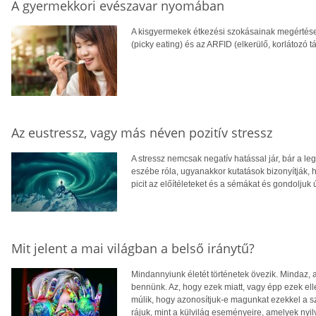
A gyermekkori evészavar nyomában
A kisgyermekek étkezési szokásainak megértése ö
(picky eating) és az ARFID (elkerülő, korlátozó t
Az eustressz, vagy más néven pozitív stressz
A stressz nemcsak negatív hatással jár, bár a l
eszébe róla, ugyanakkor kutatások bizonyítják, ho
picit az előítéleteket és a sémákat és gondoljuk ú
Mit jelent a mai világban a belső iránytű?
Mindannyiunk életét történetek övezik. Mindaz,
bennünk. Az, hogy ezek miatt, vagy épp ezek elle
múlik, hogy azonosítjuk-e magunkat ezekkel a sz
rájuk, mint a külvilág eseményeire, amelyek ny