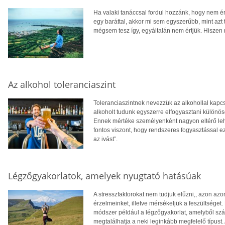
Ha valaki tanáccsal fordul hozzánk, hogy nem é
egy baráttal, akkor mi sem egyszerűbb, mint azt 
mégsem tesz így, egyáltalán nem értjük. Hiszen
Az alkohol toleranciaszint
Toleranciaszintnek nevezzük az alkohollal kapc
alkoholt tudunk egyszerre elfogyasztani különö
Ennek mértéke személyenként nagyon eltérő lehet:
fontos viszont, hogy rendszeres fogyasztással ez
az ivást”.
Légzőgyakorlatok, amelyek nyugtató hatásúak
A stresszfaktorokat nem tudjuk elűzni,, azon az
érzelmeinket, illetve mérsékeljük a feszültséget
módszer például a légzőgyakorlat, amelyből szám
megtalálhatja a neki leginkább megfelelő típus