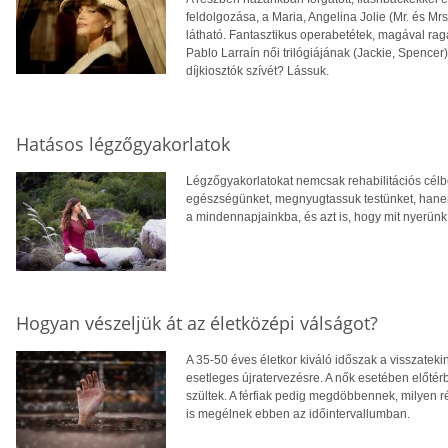
feldolgozása, a Maria, Angelina Jolie (Mr. és Mr
látható. Fantasztikus operabetétek, magával rag
Pablo Larraín női trilógiájának (Jackie, Spencer
díjkiosztók szívét? Lássuk.
Hatásos légzőgyakorlatok
Légzőgyakorlatokat nemcsak rehabilitációs cél
egészségünket, megnyugtassuk testünket, hanem 
a mindennapjainkba, és azt is, hogy mit nyerünk 
Hogyan vészeljük át az életközépi válságot?
A 35-50 éves életkor kiváló időszak a visszateki
esetleges újratervezésre. A nők esetében előté
szültek. A férfiak pedig megdöbbennek, milyen
is megélnek ebben az időintervallumban.