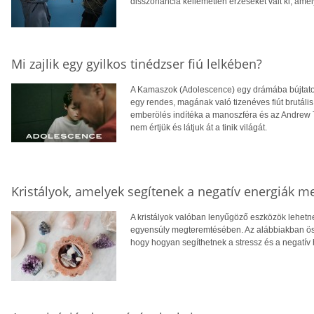
disszonancia kellemetlen érzéseket vált ki, ame
Mi zajlik egy gyilkos tinédzser fiú lelkében?
A Kamaszok (Adolescence) egy drámába bújtatott
egy rendes, magának való tizenéves fiút brutáli
emberölés indítéka a manoszféra és az Andrew T
nem értjük és látjuk át a tinik világát.
Kristályok, amelyek segítenek a negatív energiák m
A kristályok valóban lenyűgöző eszközök lehetn
egyensúly megteremtésében. Az alábbiakban össze
hogy hogyan segíthetnek a stressz és a negatív