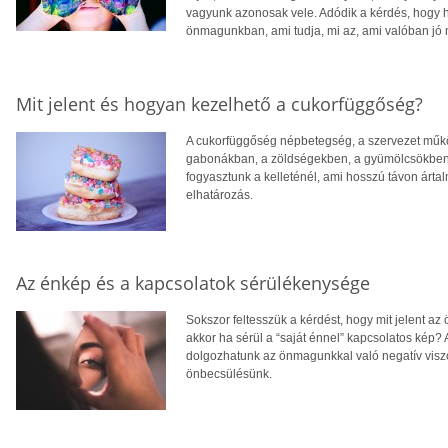
vagyunk azonosak vele. Adódik a kérdés, hogy ho
önmagunkban, ami tudja, mi az, ami valóban jó
Mit jelent és hogyan kezelhető a cukorfüggőség?
A cukorfüggőség népbetegség, a szervezet mű
gabonákban, a zöldségekben, a gyümölcsökben, v
fogyasztunk a kelleténél, ami hosszú távon árta
elhatározás.
Az énkép és a kapcsolatok sérülékenysége
Sokszor feltesszük a kérdést, hogy mit jelent az 
akkor ha sérül a “saját énnel” kapcsolatos kép?
dolgozhatunk az önmagunkkal való negatív visz
önbecsülésünk.