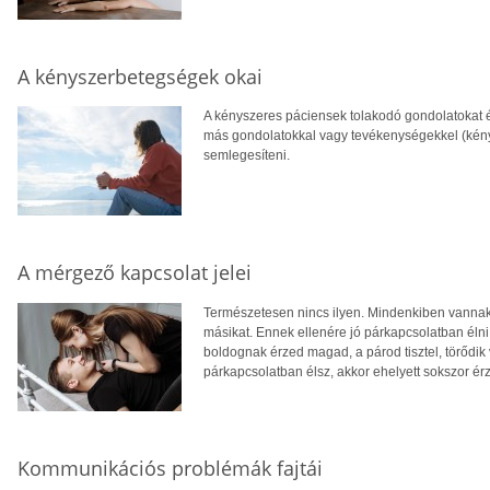
A kényszerbetegségek okai
A kényszeres páciensek tolakodó gondolatokat
más gondolatokkal vagy tevékenységekkel (kén
semlegesíteni.
A mérgező kapcsolat jelei
Természetesen nincs ilyen. Mindenkiben vannak h
másikat. Ennek ellenére jó párkapcsolatban élni
boldognak érzed magad, a párod tisztel, törődi
párkapcsolatban élsz, akkor ehelyett sokszor ér
Kommunikációs problémák fajtái