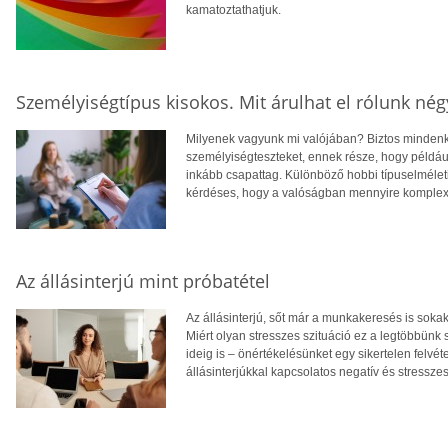
kamatoztathatjuk.
Személyiségtípus kisokos. Mit árulhat el rólunk nég
Milyenek vagyunk mi valójában? Biztos mindenki
személyiségteszteket, ennek része, hogy például v
inkább csapattag. Különböző hobbi típuselmélet
kérdéses, hogy a valóságban mennyire komplex 
Az állásinterjú mint próbatétel
Az állásinterjú, sőt már a munkakeresés is soka
Miért olyan stresszes szituáció ez a legtöbbünk 
ideig is – önértékelésünket egy sikertelen felv
állásinterjúkkal kapcsolatos negatív és stressz