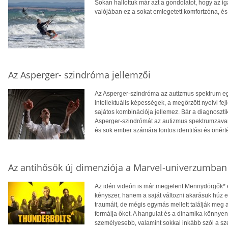
Sokan hallottuk már azt a gondolatot, hogy az iga
valójában ez a sokat emlegetett komfortzóna, és
Az Asperger- szindróma jellemzői
Az Asperger-szindróma az autizmus spektrum 
intellektuális képességek, a megőrzött nyelvi f
sajátos kombinációja jellemez. Bár a diagnoszti
Asperger-szindrómát az autizmus spektrumzavar 
és sok ember számára fontos identitási és önérté
Az antihősök új dimenziója a Marvel-univerzumban
Az idén videón is már megjelent Mennydörgők* e
kényszer, hanem a saját változni akarásuk húz e
traumáit, de mégis egymás mellett találják meg az
formálja őket. A hangulat és a dinamika könnyen fe
személyesebb, valamint sokkal inkább szól a sze