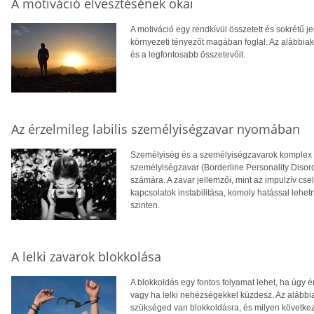
A motiváció elvesztésének okai
A motiváció egy rendkívül összetett és sokrétű j
környezeti tényezőt magában foglal. Az alábbia
és a legfontosabb összetevőit.
Az érzelmileg labilis személyiségzavar nyomában
Személyiség és a személyiségzavarok komplex té
személyiségzavar (Borderline Personality Disor
számára. A zavar jellemzői, mint az impulzív cs
kapcsolatok instabilitása, komoly hatással lehe
szinten.
A lelki zavarok blokkolása
A blokkoldás egy fontos folyamat lehet, ha úgy é
vagy ha lelki nehézségekkel küzdesz. Az alábbi
szükséged van blokkoldásra, és milyen következ