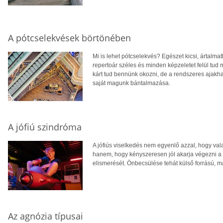
A pótcselekvések börtönében
Mi is lehet pótcselekvés? Egészet kicsi, ártalma
repertoár széles és minden képzeletet felül tud
kárt tud bennünk okozni, de a rendszeres ajak
saját magunk bántalmazása.
A jófiú szindróma
A jófiús viselkedés nem egyenlő azzal, hogy val
hanem, hogy kényszeresen jól akarja végezni a 
elismerését. Önbecsülése tehát külső forrású, má
Az agnózia típusai