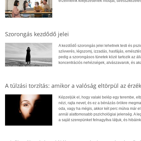
érzelmeink kifejezésének módját, stresszkezel
Szorongás kezdődő jelei
A kezdődő szorongás jelei lehetnek testi és pszi
szívverés, légszomj, izzadás, hasfájás, emészt
pedig a szorongásos tünetek közé tartozik az ál
koncentrációs nehézségek, alvászavarok, és ak
A túlzási torzítás: amikor a valóság eltörpül az érzé
Képzeljük el, hogy valaki belép egy terembe, elb
nézi, rajta nevet, és ez a bénázás örökre megma
oda, vagy ha mégis, akkor két perc múlva már el i
annál alattomosabb pszichológiai jelenség. A le
a saját szerepünket felnagyítva látjuk, és hibáin