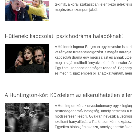
tekintik, a korai szakaszban jelentkező jelek f
megőrzése szempontjából.
Hűtlenek: kapcsolati pszichodráma haladóknak!
A Hűtlenek Ingmar Bergman egy kevésbé ismert, m
vezényelte filmes feldolgozást is megélt darabj
kapcsolati dráma egy megcsalást és annak utóéle
meg a saját múltbeli árnyaival őrlődő narrátor. A
Egy fiatal, roppant tehetséges rendező, Bagossy 
és meghitt, igaz emberi pillanatokat vártam, ne
A Huntington-kór: Küzdelem az elkerülhetetlen elle
A Huntington-kór az orvostudomány egyik legkeg
neurodegeneratív betegség, amely nemcsak a te
módszeresen leépíti. Gyakran nevezik a „legros
szellemi hanyatlását, a Parkinson-kór mozgássze
Egyetlen hibás gén okozza, amely generációkon á