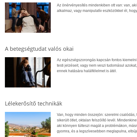
Az önérvényesítés mindenkiben ott van: van, aki
alkalmaz, vagy manipulatív eszközökkel él, hogy 
A betegségtudat valós okai
Az egészségszorongás kapcsán fontos kiemelni a
testi jelzéseit, vagy nem veszi tudomásul azokat,
ennek hatására halálfélelmet is átél.
Lélekerősítő technikák
Van, hogy minden összejön: szerelmi csalódás, f
sikerült ötlet, oktalan felszólító levél. Mindenk
aki könnyen túlteszi magát a problémákon, más
gyomra, és a legszívesebben meglapulna, elbújna