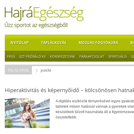
NYITÓLAP
TÁPLÁLKOZÁS
MOZGÁS-FOGYÓKÚRA
B
FRISS
EZT PRÓBÁLD KI!
KÖRNYEZETÜNK
PÁRKAPCSOLAT
SPIRITUÁLIS
S
TALÁLATOK
psziché
Hiperaktivitás és képernyőidő – kölcsönösen hatn
A digitális eszközök térnyerésével egyre gyakra
tabletek milyen hatással vannak a gyerekek vise
készülékek túlzott használata áll a figyelemzav
összetettebb.