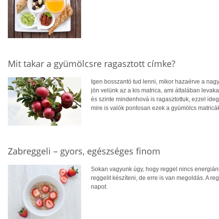
Mit takar a gyümölcsre ragasztott címke?
Igen bosszantó tud lenni, mikor hazaérve a na
jön velünk az a kis matrica, ami általában leva
és szinte mindenhová is ragasztottuk, ezzel ideg
mire is valók pontosan ezek a gyümölcs matricá
Zabreggeli – gyors, egészséges finom
Sokan vagyunk úgy, hogy reggel nincs energiánk
reggelit készíteni, de erre is van megoldás. A r
napot.