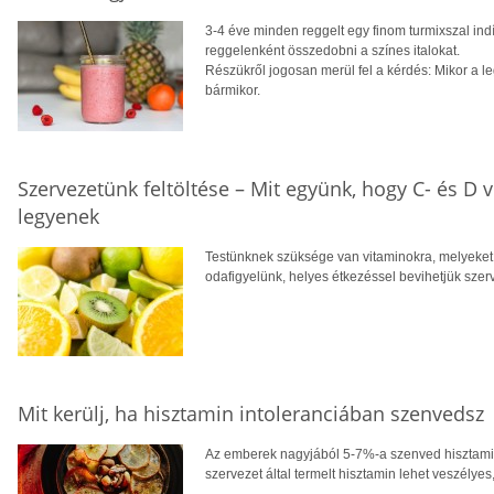
3-4 éve minden reggelt egy finom turmixszal in
reggelenként összedobni a színes italokat.
Részükről jogosan merül fel a kérdés: Mikor a le
bármikor.
Szervezetünk feltöltése – Mit együnk, hogy C- és D 
legyenek
Testünknek szüksége van vitaminokra, melyeket t
odafigyelünk, helyes étkezéssel bevihetjük szer
Mit kerülj, ha hisztamin intoleranciában szenvedsz
Az emberek nagyjából 5-7%-a szenved hisztami
szervezet által termelt hisztamin lehet veszélyes