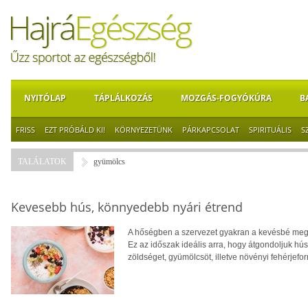
NYITÓLAP
TÁPLÁLKOZÁS
MOZGÁS-FOGYÓKÚRA
B
FRISS
EZT PRÓBÁLD KI!
KÖRNYEZETÜNK
PÁRKAPCSOLAT
SPIRITUÁLIS
S
TALÁLATOK
gyümölcs
Kevesebb hús, könnyedebb nyári étrend
A hőségben a szervezet gyakran a kevésbé megte
Ez az időszak ideális arra, hogy átgondoljuk hú
zöldséget, gyümölcsöt, illetve növényi fehérjefo