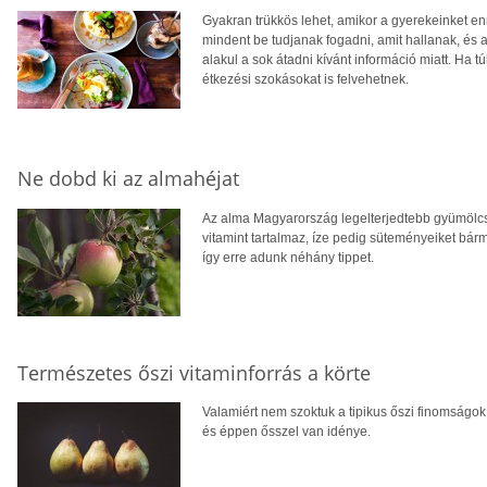
Gyakran trükkös lehet, amikor a gyerekeinket enn
mindent be tudjanak fogadni, amit hallanak, és 
alakul a sok átadni kívánt információ miatt. Ha 
étkezési szokásokat is felvehetnek.
Ne dobd ki az almahéjat
Az alma Magyarország legelterjedtebb gyümölcse
vitamint tartalmaz, íze pedig süteményeiket bárm
így erre adunk néhány tippet.
Természetes őszi vitaminforrás a körte
Valamiért nem szoktuk a tipikus őszi finomságok 
és éppen ősszel van idénye.