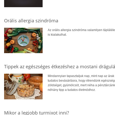
Orális allergia szindróma
Az orális allergia szindróma valamilyen táplálékr
is kialakulhat.
Tippek az egészséges étkezéshez a mostani drágulá
Mindannyian tapasztaljuk nap, mint nap az árak 
tudatos bevásárlásra, hogy étrendünk egészség
zöldséget, gyümölcsöt, mert néha a pénztárcánk
néhány tipp a tudatos életmódhoz.
Mikor a legjobb turmixot inni?