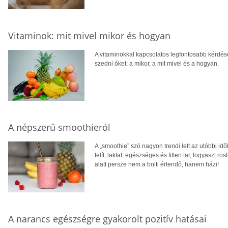
Vitaminok: mit mivel mikor és hogyan
A vitaminokkal kapcsolatos legfontosabb kérdése
szedni őket: a mikor, a mit mivel és a hogyan.
A népszerű smoothieról
A „smoothie” szó nagyon trendi lett az utóbbi id
telít, laktat, egészséges és fitten tar, fogyaszt 
alatt persze nem a bolti értendő, hanem házi!
A narancs egészségre gyakorolt pozitív hatásai