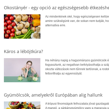
Okostányér - egy opció az egészségesebb étkezésh
Az mindenkinek oké, hogy egészségesen kell(en
amire szükségünk van, de sokan nem tudják, hogy
alternatíva erre.
Káros a léböjtkúra?
Ha néhány napig a hagyományos gyümölcsök és zö
fogyasztunk, az negatívan befolyásolhatja a száj
okozta változások nem tűnnek tartósnak, a rost
felboríthatja az egyensúlyát.
Gyümölcsök, amelyekről Európában alig hallunk
A trópusi finomságok felhozatala jóval gazdaga
A mangó, a sárkánygyümölcs vagy a maracuja ug