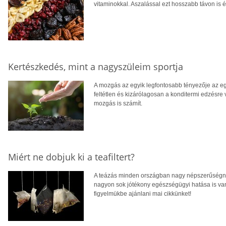
vitaminokkal. Aszalással ezt hosszabb távon is é
Kertészkedés, mint a nagyszüleim sportja
A mozgás az egyik legfontosabb tényezője az eg
feltétlen és kizárólagosan a konditermi edzésre
mozgás is számít.
Miért ne dobjuk ki a teafiltert?
A teázás minden országban nagy népszerűségne
nagyon sok jótékony egészségügyi hatása is van.
figyelmükbe ajánlani mai cikkünket!