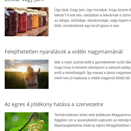
Úgy írjuk, hogy jam, úgy mondjuk, hogy dzsem és
lekvár? A sok név, valójában a lekvárnak a szin
az állaga, sűrűsége, darabossága, vagy éppen 
több, mindenkinek egy kicsit igaza is van.
Felejthetetlen nyaralások a vidéki nagymamánál
Már a nyári szünet előtt a gyerekeknek szóló táb
hogy hova is lehetne elhelyezni a nebulót addig
erről a lehetőségről. Így marad a távoli nagyma
miért van jó hatással a vidéki nagyinál töltött id
Az egres 4 jótékony hatása a szervezetre
Természetesen lehet vele találkozni Magyarorsz
függően íze a savanykástól egészen az édesig t
tápanyagtartalma miatt az egres kihagyhatatlan