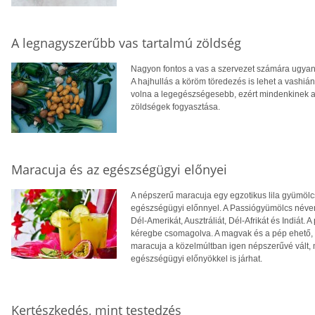
A legnagyszerűbb vas tartalmú zöldség
Nagyon fontos a vas a szervezet számára ugyani
A hajhullás a köröm töredezés is lehet a vashiá
volna a legegészségesebb, ezért mindenkinek aj
zöldségek fogyasztása.
Maracuja és az egészségügyi előnyei
A népszerű maracuja egy egzotikus lila gyümölcs
egészségügyi előnnyel. A Passiógyümölcs néven 
Dél-Amerikát, Ausztráliát, Dél-Afrikát és Indiá
kéregbe csomagolva. A magvak és a pép ehető, 
maracuja a közelmúltban igen népszerűvé vált, 
egészségügyi előnyökkel is járhat.
Kertészkedés, mint testedzés