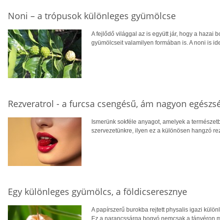
Noni – a trópusok különleges gyümölcse
A fejlődő világgal az is együtt jár, hogy a hazai 
gyümölcseit valamilyen formában is. A noni is ide
Rezveratrol - a furcsa csengésű, ám nagyon egészs
Ismerünk sokféle anyagot, amelyek a természetb
szervezetünkre, ilyen ez a különösen hangzó rezv
Egy különleges gyümölcs, a földicseresznye
A papírszerű burokba rejtett physalis igazi külö
Ez a narancssárga bogyó nemcsak a tányéron mu