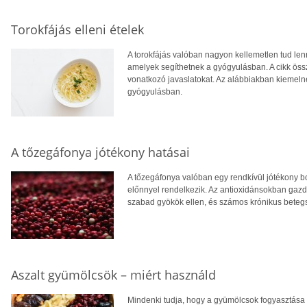
Torokfájás elleni ételek
A torokfájás valóban nagyon kellemetlen tud lenn
amelyek segíthetnek a gyógyulásban. A cikk öss
vonatkozó javaslatokat. Az alábbiakban kiemeln
gyógyulásban.
A tőzegáfonya jótékony hatásai
A tőzegáfonya valóban egy rendkívül jótékony
előnnyel rendelkezik. Az antioxidánsokban gazd
szabad gyökök ellen, és számos krónikus bete
Aszalt gyümölcsök – miért használd
Mindenki tudja, hogy a gyümölcsok fogyasztása