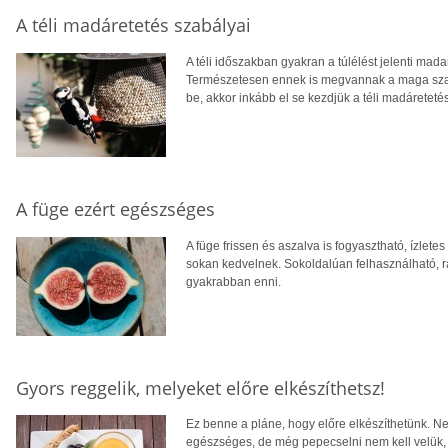
A téli madáretetés szabályai
A téli időszakban gyakran a túlélést jelenti mad
Természetesen ennek is megvannak a maga szab
be, akkor inkább el se kezdjük a téli madáretetés
A füge ezért egészséges
A füge frissen és aszalva is fogyasztható, ízlete
sokan kedvelnek. Sokoldalúan felhasználható, 
gyakrabban enni.
Gyors reggelik, melyeket előre elkészíthetsz!
Ez benne a pláne, hogy előre elkészíthetünk. 
egészséges, de még pepecselni nem kell velük, 