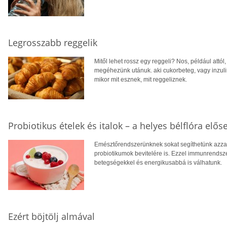
Legrosszabb reggelik
Mitől lehet rossz egy reggeli? Nos, például attó
megéhezünk utánuk. aki cukorbeteg, vagy inzuli
mikor mit esznek, mit reggeliznek.
Probiotikus ételek és italok – a helyes bélflóra elős
Emésztőrendszerünknek sokat segíthetünk azzal
probiotikumok bevitelére is. Ezzel immunrends
betegségekkel és energikusabbá is válhatunk.
Ezért böjtölj almával