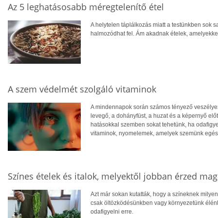
Az 5 leghatásosabb méregtelenítő étel
A helytelen táplálkozás miatt a testünkben sok 
halmozódhat fel. Ám akadnak ételek, amelyekke
A szem védelmét szolgáló vitaminok
A mindennapok során számos tényező veszélyezt
levegő, a dohányfüst, a huzat és a képernyő előt
hatásokkal szemben sokat tehetünk, ha odafigye
vitaminok, nyomelemek, amelyek szemünk egés
Színes ételek és italok, melyektől jobban érzed ma
Azt már sokan kutatták, hogy a színeknek milye
csak öltözködésünkben vagy környezetünk élén
odafigyelni erre.