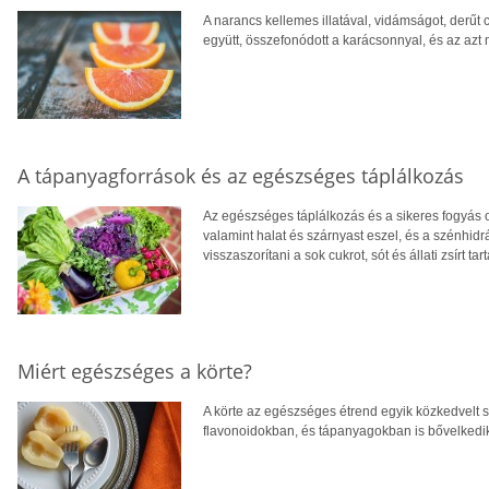
A narancs kellemes illatával, vidámságot, derűt 
együtt, összefonódott a karácsonnyal, és az azt
A tápanyagforrások és az egészséges táplálkozás
Az egészséges táplálkozás és a sikeres fogyás o
valamint halat és szárnyast eszel, és a szénhid
visszaszorítani a sok cukrot, sót és állati zsírt t
Miért egészséges a körte?
A körte az egészséges étrend egyik közkedvelt 
flavonoidokban, és tápanyagokban is bővelkedi