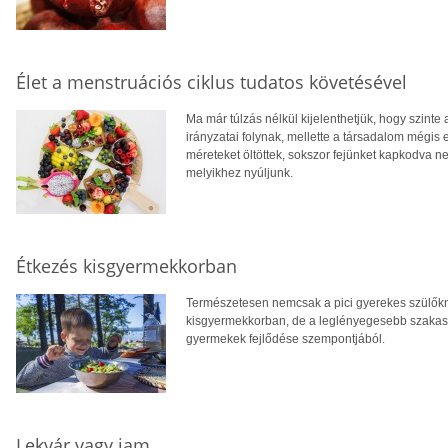
Élet a menstruációs ciklus tudatos követésével
Ma már túlzás nélkül kijelenthetjük, hogy szint
irányzatai folynak, mellette a társadalom mégis
méreteket öltöttek, sokszor fejünket kapkodva n
melyikhez nyúljunk.
Étkezés kisgyermekkorban
Természetesen nemcsak a pici gyerekes szülőkne
kisgyermekkorban, de a leglényegesebb szakasz
gyermekek fejlődése szempontjából.
Lekvár vagy jam