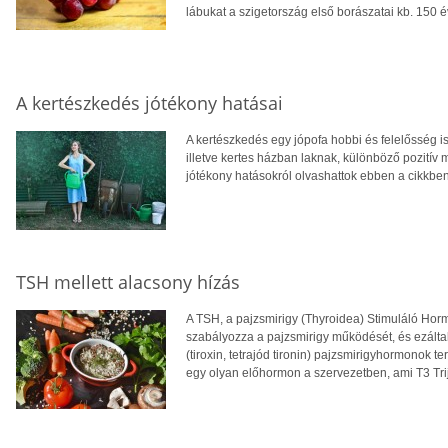
lábukat a szigetország első borászatai kb. 150 év
A kertészkedés jótékony hatásai
A kertészkedés egy jópofa hobbi és felelősség is
illetve kertes házban laknak, különböző pozitív me
jótékony hatásokról olvashattok ebben a cikkben
TSH mellett alacsony hízás
A TSH, a pajzsmirigy (Thyroidea) Stimuláló Hor
szabályozza a pajzsmirigy működését, és ezáltal a
(tiroxin, tetrajód tironin) pajzsmirigyhormonok 
egy olyan előhormon a szervezetben, ami T3 Tri