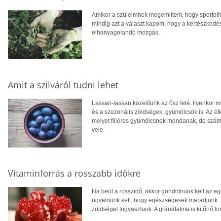
Amikor a szüleimnek megemlítem, hogy sportolha
mindig azt a választ kapom, hogy a kertészkedé
elhanyagolandó mozgás.
Amit a szilváról tudni lehet
Lassan-lassan közelítünk az ősz felé. Ilyenkor m
és a szezonális zöldségek, gyümölcsök is. Az ét
melyet filléres gyümölcsnek mondanak, de számos
vele.
Vitaminforrás a rosszabb időkre
Ha beüt a rosszidő, akkor gondolnunk kell az egé
ügyelnünk kell, hogy egészségesek maradjunk. 
zöldséget fogyasztunk. A gránátalma is kitűnő fo