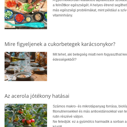
a felnőttkor egészségét. A helyes étrend segíthe
más egészségi problémákat, mint például a szív
vitaminhiány.
Mire figyeljenek a cukorbetegek karácsonykor?
Mit tehet, aki betegség miatt nem fogyaszthat ke
édességekből?
Az acerola jótékony hatásai
Számos makro- és mikrotápanyag forrása, biológia
fitonutriensekkel és más antioxidánsokkal van t
rutin részévé váljon.
Ne feledjük: ez a gyümölcs harmadik a sorban a
között.