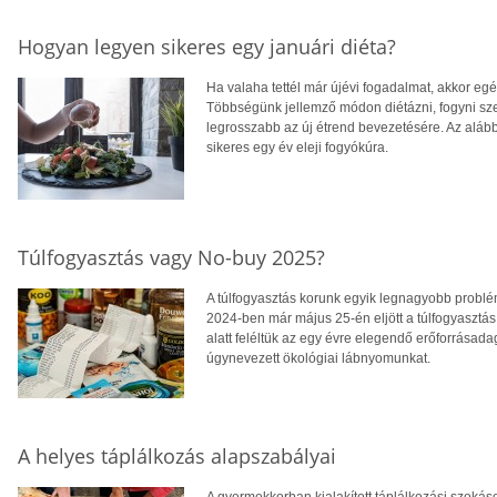
Hogyan legyen sikeres egy januári diéta?
Ha valaha tettél már újévi fogadalmat, akkor egés
Többségünk jellemző módon diétázni, fogyni sze
legrosszabb az új étrend bevezetésére. Az alább
sikeres egy év eleji fogyókúra.
Túlfogyasztás vagy No-buy 2025?
A túlfogyasztás korunk egyik legnagyobb prob
2024-ben már május 25-én eljött a túlfogyasztás
alatt feléltük az egy évre elegendő erőforrásada
úgynevezett ökológiai lábnyomunkat.
A helyes táplálkozás alapszabályai
A gyermekkorban kialakított táplálkozási szokás