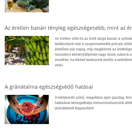
Az éretlen banán tényleg egészségesebb, mint az ér
Az éretlen zöld és az érett sárga banán a színü
találkoztunk már a szupermarketek polcain zöld
érlelődni pár napig, míg megjelenik az érettség
rezisztens keményítőjének nagy része cukorrá a
vezethet, ha többet falatozunk belőle a kelleténé
vele).
A gránátalma egészségvédő hatásai
A mélybordó színű, magokban igen gazdag, fin
hatásával támogathatja immunrendszerünk álló
gránátalmát fogyasztani!