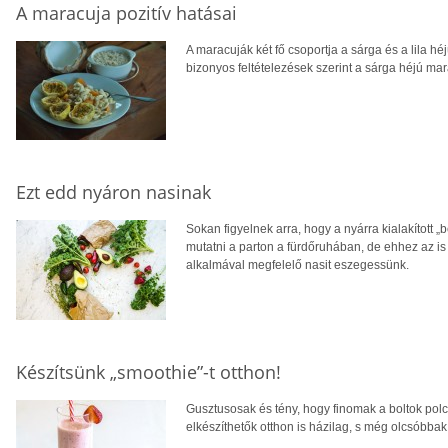
A maracuja pozitív hatásai
A maracuják két fő csoportja a sárga és a lila 
bizonyos feltételezések szerint a sárga héjú m
Ezt edd nyáron nasinak
Sokan figyelnek arra, hogy a nyárra kialakított
mutatni a parton a fürdőruhában, de ehhez az is k
alkalmával megfelelő nasit eszegessünk.
Készítsünk „smoothie”-t otthon!
Gusztusosak és tény, hogy finomak a boltok polca
elkészíthetők otthon is házilag, s még olcsóbbak,