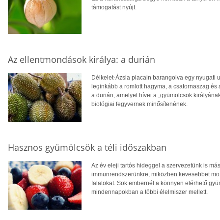
támogatást nyújt.
Az ellentmondások királya: a durián
Délkelet-Ázsia piacain barangolva egy nyugati u
leginkább a romlott hagyma, a csatornaszag és a
a durián, amelyet hívei a „gyümölcsök királyána
biológiai fegyvernek minősítenének.
Hasznos gyümölcsök a téli időszakban
Az év eleji tartós hideggel a szervezetünk is m
immunrendszerünkre, miközben kevesebbet mozg
falatokat. Sok embernél a könnyen elérhető gyü
mindennapokban a többi élelmiszer mellett.