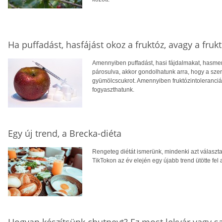
Ha puffadást, hasfájást okoz a fruktóz, avagy a fruk
Amennyiben puffadást, hasi fájdalmakat, hasmené
párosulva, akkor gondolhatunk arra, hogy a szer
gyümölcscukrot. Amennyiben fruktózintoleranci
fogyaszthatunk.
Egy új trend, a Brecka-diéta
Rengeteg diétát ismerünk, mindenki azt választa
TikTokon az év elején egy újabb trend ütötte fel a
Hogyan készítsünk chutneyt? Ez most lekvár vagy 