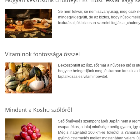
Se nem lekvár, se nem savanyúság, még csak ne
mindegyik együtt, de az biztos, hogy húsok mellé 
textúrákat, ők biztosan szeretni fogják a „chutney”
Vitaminok fontossága ősszel
Beköszöntött az ősz, sőt már a hűvöseb idő is ut
hogy ne betegedjünk meg, és karban tartsuk az
táplálkozás és vitaminbevitel.
Mindent a Koshu szőlőről
Szőlőművelés szempontjából Japán nem a legmeg
csapadékos, a talaj minősége pedig gyatra, így e
Mégis, nagyjából 100 km-re Tokiótól, a Yamana
gyümölcstermelés mellett mostanában valami újd