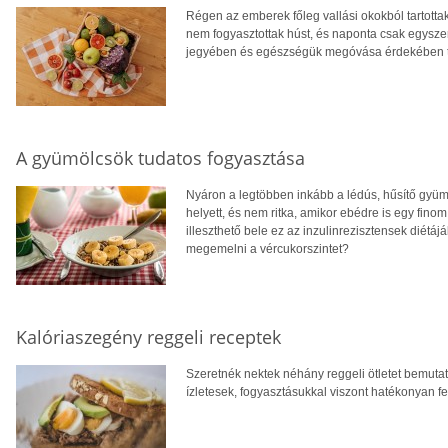
Régen az emberek főleg vallási okokból tartotta
nem fogyasztottak húst, és naponta csak egysze
jegyében és egészségük megóvása érdekében t
A gyümölcsök tudatos fogyasztása
Nyáron a legtöbben inkább a lédús, hűsítő gyüm
helyett, és nem ritka, amikor ebédre is egy fino
illeszthető bele ez az inzulinrezisztensek diétá
megemelni a vércukorszintet?
Kalóriaszegény reggeli receptek
Szeretnék nektek néhány reggeli ötletet bemut
ízletesek, fogyasztásukkal viszont hatékonyan 