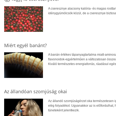
A cseresznye alacsony kalória- és magas rosttart
idénygyümölcsök közül, de a cseresznye bizto
Miért egyél banánt?
A banán értékes tápanyagtartalma miatt-aminos
flavonoidok-egyértelműen a változatosan összeál
Kiváló természetes energiaforrás, ráadásul egés
Az állandóan szomjúság okai
Az állandó szomjúságérzet oka természetesen i
elég folyadékot. Ugyanakkor az is előfordulhat
tüneteként jelentkezik.