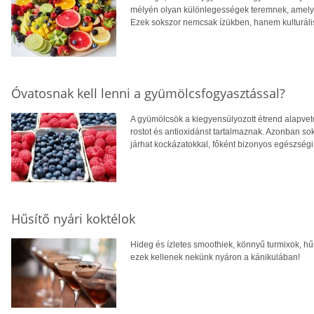
mélyén olyan különlegességek teremnek, amelye
Ezek sokszor nemcsak ízükben, hanem kulturáli
Óvatosnak kell lenni a gyümölcsfogyasztással?
A gyümölcsök a kiegyensúlyozott étrend alapvető
rostot és antioxidánst tartalmaznak. Azonban so
járhat kockázatokkal, főként bizonyos egészségi 
Hűsítő nyári koktélok
Hideg és ízletes smoothiek, könnyű turmixok, hű
ezek kellenek nekünk nyáron a kánikulában!